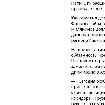
Поти. Это расш
правила игры»,
Как отметил дир
Финансовой кор
миллионов долл
данной организ
регионе Кавказ
На презентации
обязанности чр
Накануне откры
заместителем п
дипмиссию в Арм
— «Сегодня осо
приверженность
укрепят позиции
коридора». Гру
руководством ко