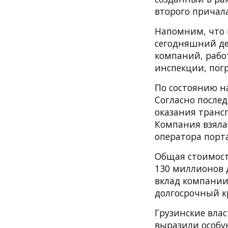
второго причал
Напомним, что г
сегодняшний де
компаний, рабо
инспекции, пог
По состоянию на
Согласно после
оказания трансп
Компания взяла
оператора порта
Общая стоимост
130 миллионов 
вклад компании 
долгосрочный к
Грузинские влас
выразили особу