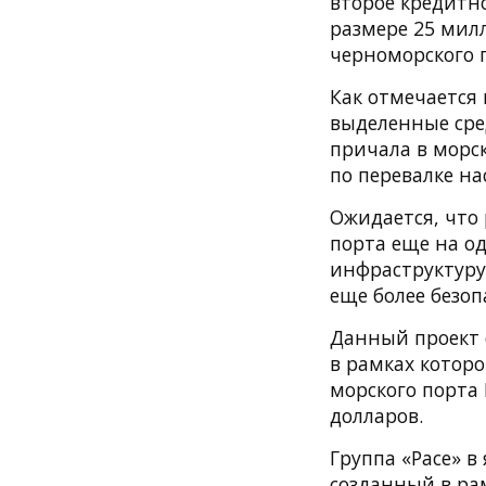
второе кредитно
размере 25 мил
черноморского 
Как отмечается
выделенные сре
причала в морс
по перевалке на
Ожидается, что
порта еще на о
инфраструктуру,
еще более безо
Данный проект 
в рамках котор
морского порта 
долларов.
Группа «Pace» в
созданный в рам