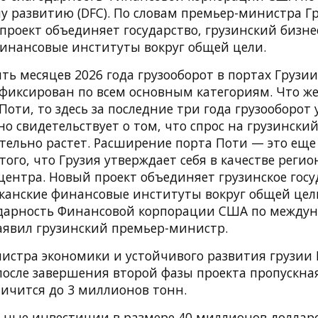
 развитию (DFC). По словам премьер-министра Г
 проект объединяет государство, грузинский бизне
инансовые институты вокруг общей цели.
ть месяцев 2026 года грузооборот в портах Грузии
фиксирован по всем основным категориям. Что же
Поти, то здесь за последние три года грузооборот
но свидетельствует о том, что спрос на грузинск
тельно растет. Расширение порта Поти — это еще
ого, что Грузия утверждает себя в качестве реги
центра. Новый проект объединяет грузинское госу
иканские финансовые институты вокруг общей цели
одарность Финансовой корпорации США по между
аявил грузинский премьер-министр.
истра экономики и устойчивого развития грузии
осле завершения второй фазы проекта пропускная
личится до 3 миллионов тонн.
ные инвестиции в размере 40 миллионов доллар