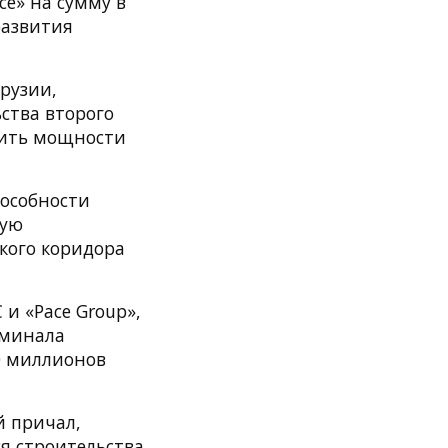
ce» на сумму в
развития
рузии,
ства второго
чить мощности
пособности
ную
ского коридора
и «Pace Group»,
рминала
50 миллионов
й причал,
ся строительства