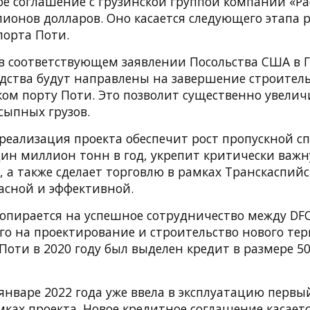
е соглашение с грузинской группой компаний «Pa
лионов долларов. Оно касается следующего этапа 
порта Поти.
 в соответствующем заявлении Посольства США в Г
дства будут направлены на завершение строитель
ком порту Поти. Это позволит существенно увели
сыпных грузов.
 реализация проекта обеспечит рост пропускной с
дин миллион тонн в год, укрепит критически важ
 а также сделает торговлю в рамках Транскаспий
пасной и эффективной.
опирается на успешное сотрудничество между DFC 
ого на проектирование и строительство нового те
Поти в 2020 году был выделен кредит в размере 
 январе 2022 года уже ввела в эксплуатацию первы
ках проекта. Новое кредитное соглашение касает