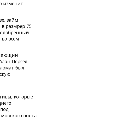
о изменит
зе, займ
 в размрер 75
о одобренный
 во всем
лняющий
Алан Персел.
пломат был
нскую
тивы, которые
днего
 под
 морского порта