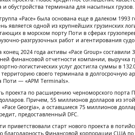
а и обустройства терминала для насыпных грузов.
руппа «Pace» была основана еще в далеком 1993 г
нь является одной из крупнейших грузинских лог
тающих в морском порту Поти в сферах грузоперев
рузочно-разгрузочных работ и агентирования судо
 конец 2024 года активы «Pace Group» составили 3
дней финансовой отчетности компании, выручка г
ортно-логистических услуг достигла суммы в 132.0
 территорию своего терминала в долгосрочную ар
 Поти — «APM Terminals».
ь проекта по расширению черноморского порта П
долларов. Причем, 55 миллионов долларов из это
«Pace Georgia», а оставшиеся 75 миллионов долл
редит, предоставленный DFC.
ти приветствовали старт нового проекта в потийс
ю благодарность Финансовой корпорации США по