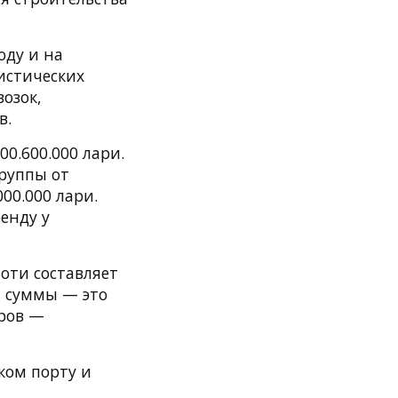
оду и на
истических
озок,
в.
00.600.000 лари.
руппы от
00.000 лари.
енду у
оти составляет
й суммы — это
аров —
ком порту и