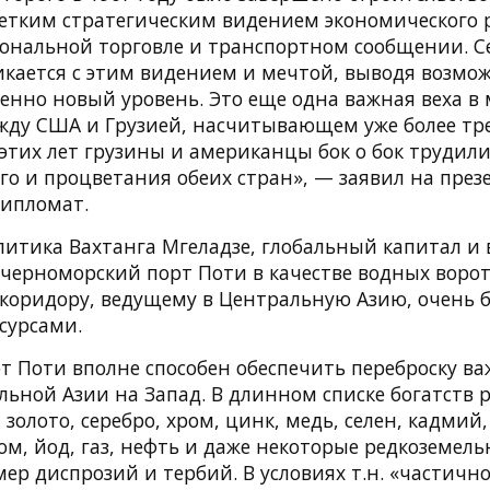
четким стратегическим видением экономического 
гиональной торговле и транспортном сообщении. 
икается с этим видением и мечтой, выводя возмо
венно новый уровень. Это еще одна важная веха в
жду США и Грузией, насчитывающем уже более тре
этих лет грузины и американцы бок о бок трудил
го и процветания обеих стран», — заявил на пре
ипломат.
итика Вахтанга Мгеладзе, глобальный капитал и
черноморский порт Поти в качестве водных ворот
коридору, ведущему в Центральную Азию, очень 
сурсами.
т Поти вполне способен обеспечить переброску ва
ьной Азии на Запад. В длинном списке богатств р
 золото, серебро, хром, цинк, медь, селен, кадмий,
ром, йод, газ, нефть и даже некоторые редкоземел
ер диспрозий и тербий. В условиях т.н. «частич