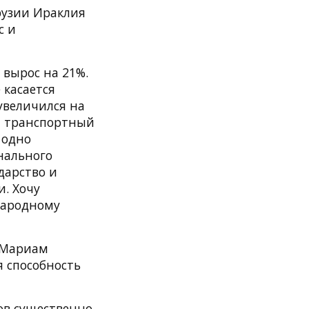
рузии Ираклия
с и
 вырос на 21%.
 касается
 увеличился на
ий транспортный
 одно
онального
дарство и
. Хочу
народному
 Мариам
 способность
ов существенно