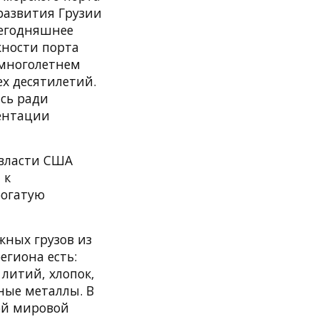
развития Грузии
Сегодняшнее
жности порта
 многолетнем
х десятилетий.
ись ради
зентации
 власти США
 к
богатую
жных грузов из
егиона есть:
 литий, хлопок,
ьные металлы. В
ной мировой