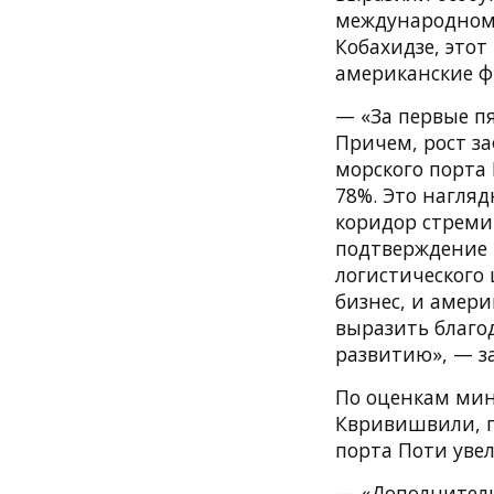
международному
Кобахидзе, этот
американские ф
— «За первые пя
Причем, рост за
морского порта 
78%. Это нагляд
коридор стреми
подтверждение т
логистического 
бизнес, и амер
выразить благ
развитию», — з
По оценкам мин
Квривишвили, п
порта Поти уве
— «Дополнитель