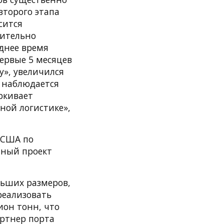
второго этапа
сится
жительно
еднее время
первые 5 месяцев
у», увеличился
т наблюдается
ркивает
ной логистике»,
 США по
нный проект
льших размеров,
реализовать
ион тонн, что
артнер порта