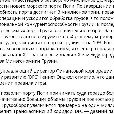
сти нового морского порта Поти. По завершении 
собность порта достигнет 3 миллионов тонн, повы
операций и ускорится обработка грузов, что поло
иональной конкурентоспособности Грузии. В посл
еревозимых через Грузию значительно возрос. За 
 грузов, транспортируемых по «Среднему коридор
ж судов, заходящих в порты Грузии — на 19%. Рос
 всем основным направлениям, что еще раз подче
оль нашей страны в региональной и международ
ва Минэкономики Грузии.
, управляющий директор Финансовой корпорации
 развитию (DFC) Кеннет Энджел отметио, что да
менит правила игры.
позволит порту Поти принимать суда гораздо бо
начительно большие объемы грузов и полностью 
. Грузооборот увеличится примерно на один милл
репит Транскаспийский коридор. DFC — давний п