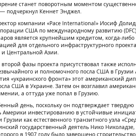
ирение станет поворотным моментом существенн
 — подчеркнул Кеннет Энджел.
ектор компании «Pace International» Иосиф Долид
порации США по международному развитию (DFC)
аров является крупнейшим кредитом, когда-либ
ацией для отдельного инфраструктурного проекта
а и Центральной Азии.
 второй фазы проекта присутствовал также испо
езвычайного и полномочного посла США в Грузии 
тия «украинского фронта» этот американский ди
осла США в Украине. Затем он возглавил америка
ении, а оттуда уже попал в Грузию.
бенный день, поскольку он подтверждает твердую
 Америки инвестированию в устойчивые инициа
 Грузии как естественного транзитного узла «Сре
зинский государственный деятель Нико Николадзе,
торого в 1907 году было завершено строительство