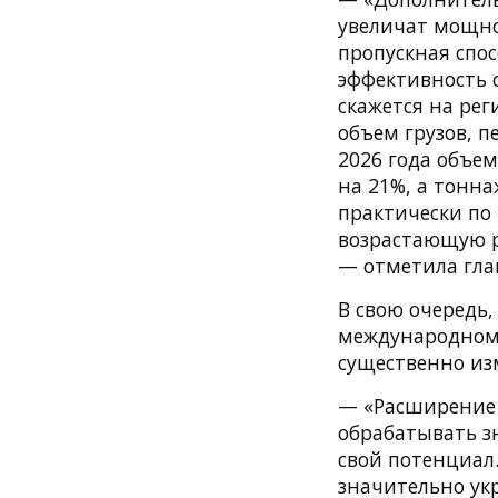
увеличат мощно
пропускная спо
эффективность 
скажется на рег
объем грузов, п
2026 года объем
на 21%, а тонна
практически по
возрастающую р
— отметила гла
В свою очередь
международному
существенно из
— «Расширение 
обрабатывать з
свой потенциал
значительно ук