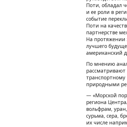
Поти, обладал 
и ее роли в ре
событие перекл
Поти на качест
партнерстве ме
На протяжении 
лучшего будуще
американский д
По мнению анал
рассматривают 
транспортному 
природными ре
— «Морской пор
региона Централ
вольфрам, уран,
сурьма, сера, б
их числе наприм