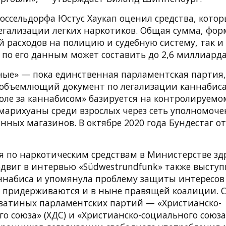
юссельдорфа Юстус Хаукап оценил средства, котор
егализации легких наркотиков. Общая сумма, фор
й расходов на полицию и судебную систему, так 
по его данным может составить до 2,6 миллиарда
еные» — пока единственная парламентская партия,
еобъемлющий документ по легализации каннабиса.
роле за каннабисом» базируется на контролируемо
марихуаны среди взрослых через сеть уполномоч
ных магазинов. В октябре 2020 года Бундестаг о
 по наркотическим средствам в Министерстве з
двиг в интервью «Südwestrundfunk» также выступ
ннабиса и упомянула проблему защиты интересов
 придерживаются и в ныне правящей коалиции. 
рватиных парламентских партий — «Христианско-
о союза» (ХДС) и «Христианско-социального союза