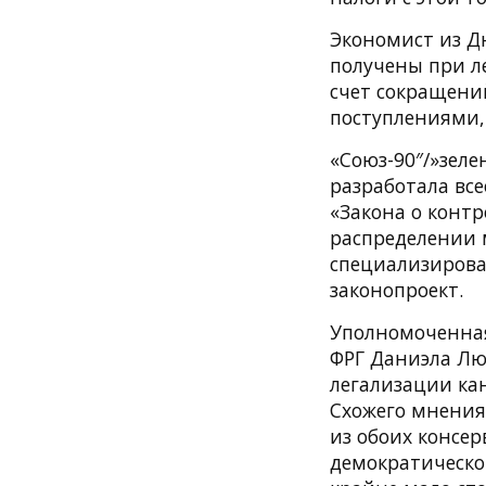
Экономист из Д
получены при л
счет сокращени
поступлениями, 
«Союз-90″/»зел
разработала вс
«Закона о конт
распределении 
специализирован
законопроект.
Уполномоченная
ФРГ Даниэла Лю
легализации ка
Схожего мнения
из обоих консе
демократическог