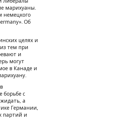
 и либералы
ие марихуаны.
м немецкого
ermany». Об
инских целях и
из тем при
ревают и
ерь могут
мое в Канаде и
марихуану.
 в
 борьбе с
жидать, а
тике Германии,
х партий и