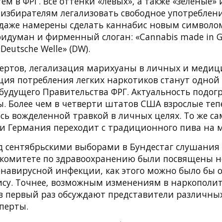
м в ФРГ. Все оттенки «левых», а также «зеленые»
избирателям легализовать свободное употреблен
и даже намерены сделать каннабис новым символо
ридуман и фирменный слоган: «Cannabis made in G
Deutsche Welle» (DW).
ертов, легализация марихуаны в личных и медиц
ия потребления легких наркотиков станут одной 
удущего Правительства ФРГ. Актуальность подог
. Более чем в четверти штатов США взрослые теп
сь вожделенной травкой в личных целях. То же са
ь и Германия переходит с традиционного пива на 
д сентябрьскими выборами в Бундестаг слушания
комитете по здравоохранению были посвящены не
навирусной инфекции, как этого можно было бы о
су. Точнее, возможным изменениям в наркополи
 в первый раз обсуждают представители различны
перты.