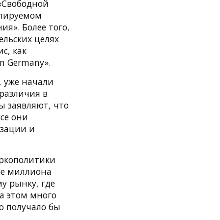
«Свободной
олируемом
я». Более того,
ельских целях
с, как
n Germany».
, уже начали
различия в
ы заявляют, что
се они
изации и
аркополитики
ре миллиона
у рынку, где
а этом много
о получало бы