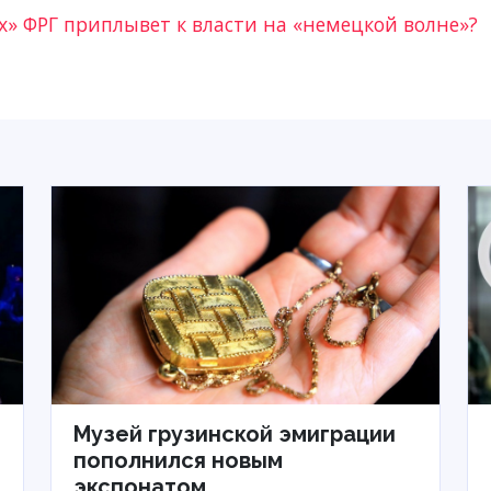
х» ФРГ приплывет к власти на «немецкой волне»?
Музей грузинской эмиграции
пополнился новым
экспонатом