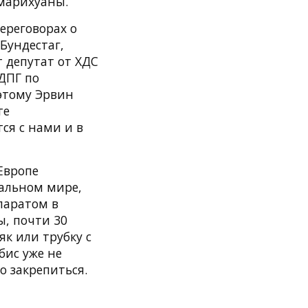
 марихуаны.
ереговорах о
Бундестаг,
 депутат от ХДС
ДПГ по
этому Эрвин
те
тся с нами и в
Европе
тальном мире,
паратом в
ы, почти 30
як или трубку с
бис уже не
о закрепиться.