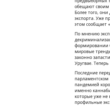
предвыборных те
обещают своим 
Более того, он
экспорта. Уже п
этом сообщает «
По мнению эксп
декриминализац
формировании б
мировые тренды
законно запасти
Уругвае. Тепер
Последние пере
парламентском 
пандемией коро
именно каннаби
которые уже не
профильные экс