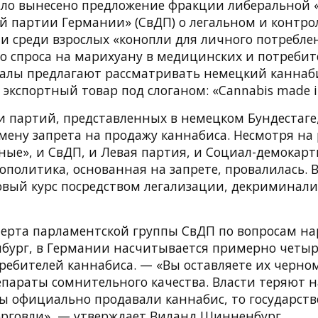
ло вынесено предложение фракции либеральной 
й партии Германии» (СвДП) о легальном и контр
 среди взрослых «конопли для личного потреблени
го спроса на марихуану в медицинских и потребит
алы предлагают рассматривать немецкий каннаби
экспортный товар под слоганом: «Cannabis made i
и партий, представленных в немецком Бундестаге
мену запрета на продажу каннабиса. Несмотря на 
еные», и СвДП, и Левая партия, и Социал-демокарт
политика, основанная на запрете, провалилась. В
овый курс посредством легализации, декриминал
перта парламентской группы СвДП по вопросам н
ург, в Германии насчитывается примерно четы
ребителей каннабиса. — «Вы оставляете их черном
епараты сомнительного качества. Власти теряют н
вы официально продавали каннабис, то государств
торговли», — утверждает Виланд Шинненбург.