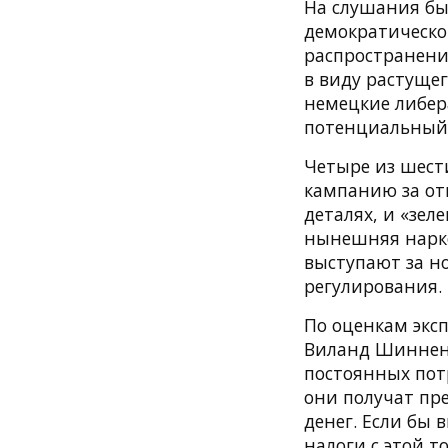
На слушания бы
демократическо
распространении
в виду растуще
немецкие либер
потенциальный 
Четыре из шест
кампанию за от
деталях, и «зел
нынешняя нарко
выступают за н
регулирования.
По оценкам экс
Виланд Шинненб
постоянных пот
они получат пр
денег. Если бы 
налоги с этой 