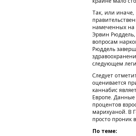
крайне мало ст
Так, или иначе,
правительствен
намеченных на с
Эрвин Рюддель,
вопросам нарко
Рюддель заверш
здравоохранения
следующем леги
Следует отметит
оценивается при
каннабис являе
Европе. Данные 
процентов взрос
марихуаной. В 
просто проник в
По теме: