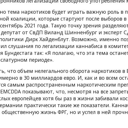
оронников легализации свободного употребления
 но тема наркотиков будет играть важную роль в п
ной коалиции, которые стартуют после выборов в 
ентябрь 2021 года. Такую точку зрения разделяют
 депутат от СвДП Виланд Шинненбург и эксперт С
политики Дирк Хайденблут. Возможно, именно по
ил слушания по легализации каннабиса в комите
 Бундестага так: «Я полагаю, что эта тема остане
слатурном периоде».
ь, что объем нелегального оборота наркотиков в 
мерно в 30 миллиардов евро. И, как и во всем ос
тся самым распространенным наркотическим пре
EMCDDA показывают, что, несмотря на все запрет
лых европейцев хотя бы раз в жизни забивали кос
Германии практически такие же показатели. Канна
 общественную жизнь ФРГ, но и успел в ней прочн