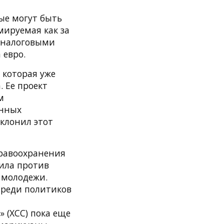
ые могут быть
мируемая как за
и налоговыми
 евро.
 которая уже
 Ее проект
м
енных
тклонил этот
дравоохранения
ила против
 молодежи.
Среди политиков
» (ХСС) пока еще