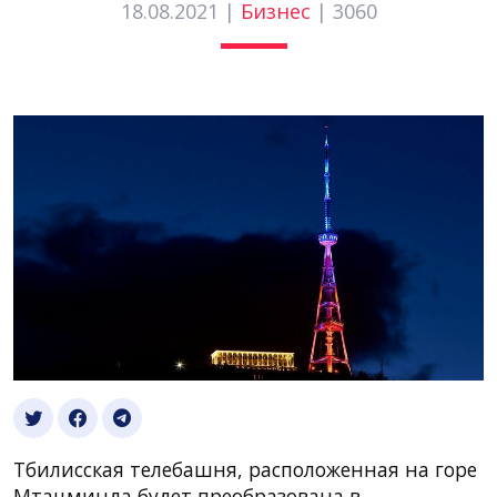
18.08.2021 |
Бизнес
|
3060
Тбилисская телебашня, расположенная на горе
Мтацминда будет преобразована в