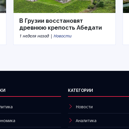
В Грузии восстановят
древнюю крепость Абедати
1 неделя назад |
Новости
КИ
КАТЕГОРИИ
литика
Новости
ономика
Аналитика