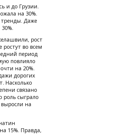
ь и до Грузии.
ожала на 30%.
 тренды. Даже
 30%.
хелашвили, рост
 ростут во всем
следний период
ямую повлияло
очти на 20%.
дажи дорогих
т. Насколько
епени связано
ю роль сыграло
 выросли на
инатин
на 15%. Правда,