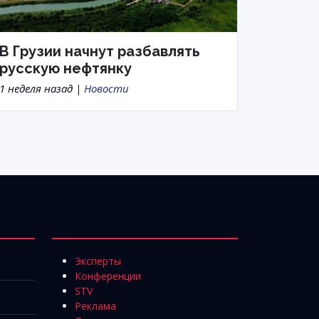
В Грузии начнут разбавлять
русскую нефтянку
1 неделя назад |
Новости
Эксперты
Конференции
STV
Реклама