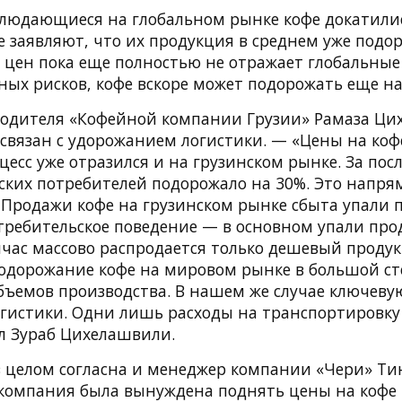
людающиеся на глобальном рынке кофе докатилис
 заявляют, что их продукция в среднем уже подор
к цен пока еще полностью не отражает глобальные
ных рисков, кофе вскоре может подорожать еще на
водителя «Кофейной компании Грузии» Рамаза Ци
связан с удорожанием логистики. — «Цены на кофе
цесс уже отразился и на грузинском рынке. За по
нских потребителей подорожало на 30%. Это напр
 Продажи кофе на грузинском рынке сбыта упали п
требительское поведение — в основном упали про
йчас массово распродается только дешевый продук
подорожание кофе на мировом рынке в большой ст
бъемов производства. В нашем же случае ключеву
гистики. Одни лишь расходы на транспортировку
л Зураб Цихелашвили.
в целом согласна и менеджер компании «Чери» Т
 компания была вынуждена поднять цены на кофе 