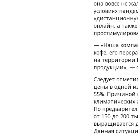
она вовсе не жа
условиях пандем
«дистанционную
онлайн, а также
простимулирова
— «Наша компан
кофе, его перер
на территории Г
продукции», — 
Следует отметит
цены в одной и
55%. Причиной 
климатических 
По предварите
от 150 до 200 т
выращивается д
Данная ситуаци