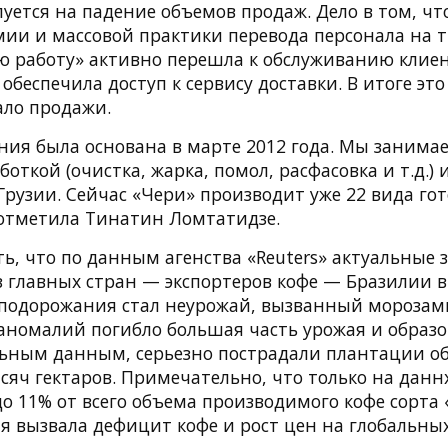
луется на падение объемов продаж. Дело в том, чт
ии и массовой практики перевода персонала на т.
 работу» активно перешла к обслуживанию клие
 обеспечила доступ к сервису доставки. В итоге это
ло продажи.
ия была основана в марте 2012 года. Мы занима
аботкой (очистка, жарка, помол, расфасовка и т.д.)
рузии. Сейчас «Чери» производит уже 22 вида го
отметила Тинатин Ломтатидзе.
ь, что по данным агенства «Reuters» актуальные 
з главных стран — экспортеров кофе — Бразилии 
подорожания стал неурожай, вызванный морозами
аномалий погибло большая часть урожая и образо
льным данным, серьезно пострадали плантации 
ысяч гектаров. Примечательно, что только на дан
о 11% от всего объема производимого кофе сорта 
я вызвала дефицит кофе и рост цен на глобальны