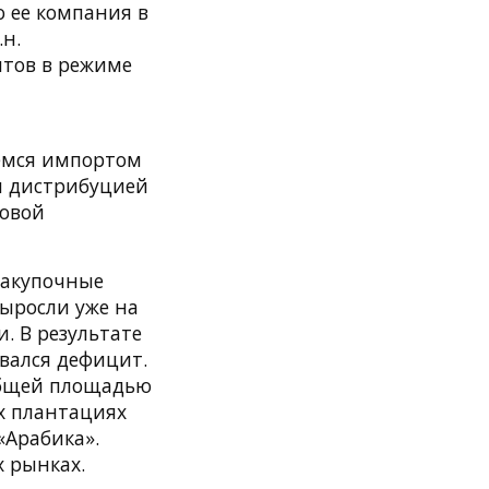
о ее компания в
н.
нтов в режиме
емся импортом
 и дистрибуцией
товой
закупочные
выросли уже на
. В результате
вался дефицит.
общей площадью
нх плантациях
«Арабика».
х рынках.