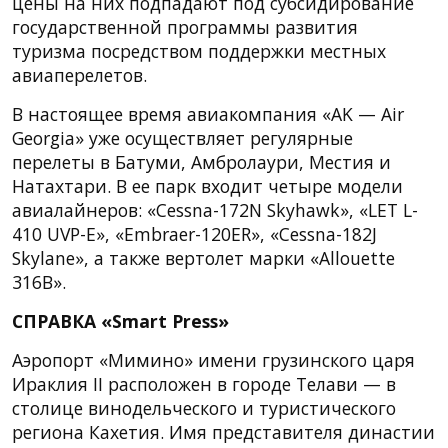
цены на них подпадают под субсидирование
государственной программы развития
туризма посредством поддержки местных
авиаперелетов.
В настоящее время авиакомпания «AK — Air
Georgia» уже осуществляет регулярные
перелеты в Батуми, Амбролаури, Местия и
Натахтари. В ее парк входит четыре модели
авиалайнеров: «Cessna-172N Skyhawk», «LET L-
410 UVP-E», «Embraer-120ER», «Cessna-182J
Skylane», а также вертолет марки «Allouette
316B».
СПРАВКА «Smart Press»
Аэропорт «Мимино» имени грузинского царя
Ираклия II расположен в городе Телави — в
столице винодельческого и туристического
региона Кахетия. Имя представителя династии