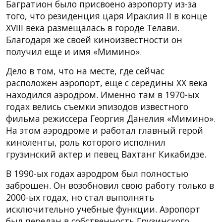
Багратион было присвоено аэропорту из-за
того, что резиденция царя Ираклия II в конце
XVIII века размещалась в городе Телави.
Благодаря же своей киноизвестности он
получил еще и имя «Мимино».
Дело в том, что на месте, где сейчас
расположен аэропорт, еще с середины ХХ века
находился аэродром. Именно там в 1970-ых
годах велись съемки эпизодов известного
фильма режиссера Георгия Данелия «Мимино».
На этом аэродроме и работал главный герой
киноленты, роль которого исполнил
грузинский актер и певец Вахтанг Кикабидзе.
В 1990-ых годах аэродром был полностью
заброшен. Он возобновил свою работу только в
2000-ых годах, но стал выполнять
исключительно учебные функции. Аэропорт
был передан в собственность Грузинского