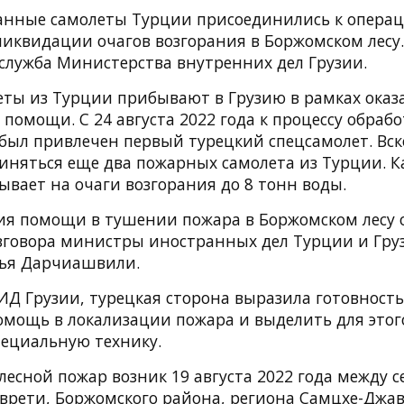
нные самолеты Турции присоединились к операц
ликвидации очагов возгорания в Боржомском лесу.
-служба Министерства внутренних дел Грузии.
ты из Турции прибывают в Грузию в рамках оказ
омощи. С 24 августа 2022 года к процессу обрабо
 был привлечен первый турецкий спецсамолет. Вс
иняться еще два пожарных самолета из Турции. К
ывает на очаги возгорания до 8 тонн воды.
ия помощи в тушении пожара в Боржомском лесу о
зговора министры иностранных дел Турции и Гр
лья Дарчиашвили.
ИД Грузии, турецкая сторона выразила готовность
мощь в локализации пожара и выделить для этог
ециальную технику.
есной пожар возник 19 августа 2022 года между 
оврети, Боржомского района, региона Самцхе-Джав