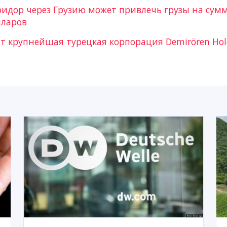
идор через Грузию может привлечь грузы на сумм
лларов
ит крупнейшая турецкая корпорация Demirören Hol