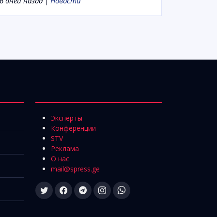
6 дней назад |
Новости
Эксперты
Конференции
STV
Реклама
О нас
mail@spress.ge