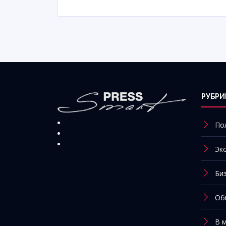
РУБРИ
По
Эк
Би
Об
В 