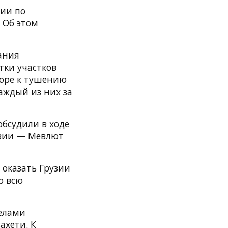
ии по
 Об этом
ания
тки участков
коре к тушению
аждый из них за
бсудили в ходе
узии — Мевлют
 оказать Грузии
о всю
селами
ахети. К