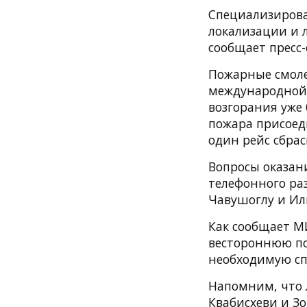
Специализирова
локализации и 
сообщает пресс
Пожарные смоле
международной п
возгорания уже
пожара присоед
один рейс сбрас
Вопросы оказан
телефонного ра
Чавушоглу и И
Как сообщает М
вестороннюю по
необходимую сп
Напомним, что л
Квабисхеви и З