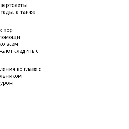
 вертолеты
гады, а также
х пор
 помощи
ко всем
жают следить с
ения во главе с
альником
муром