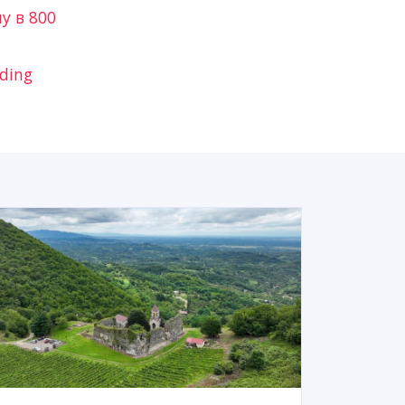
у в 800
ding