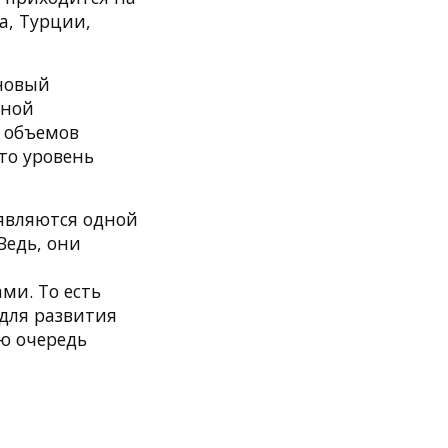
а, Турции,
 новый
нной
е объемов
то уровень
являются одной
Ведь, они
ми. То есть
для развития
ю очередь