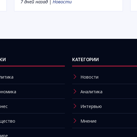
7 дней назад |
Новости
КИ
КАТЕГОРИИ
литика
Новости
ономика
Аналитика
знес
Интервью
щество
Мнение
мире