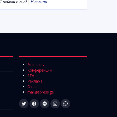
1 неделя назад |
Новости
Эксперты
Конференции
STV
Реклама
О нас
mail@spress.ge