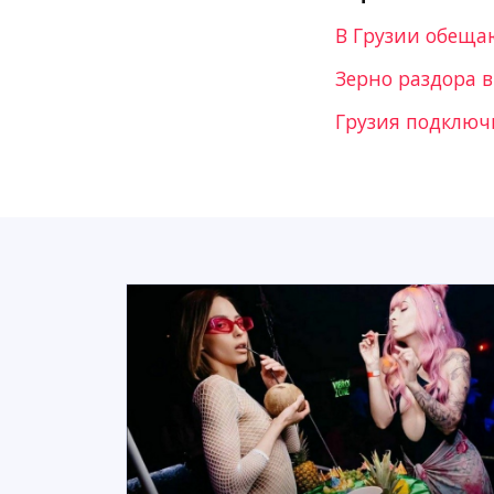
В Грузии обеща
Зерно раздора 
Грузия подключ