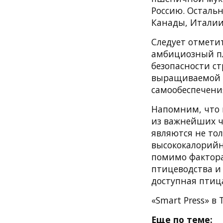
Россию. Осталь
Канады, Италии 
Следует отмети
амбициозный пл
безопасности с
выращиваемой п
самообеспечени
Напомним, что 
из важнейших ч
являются не то
высококалорийн
помимо фактора
птицеводства и
доступная птица
«Smart Press» в 
Еще по теме: