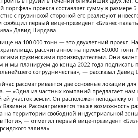
строить в Грузии в течении ближайших двух лет.
 портфель проекта составляет сумму в размере 
стно с грузинской стороной его реализуют инвес
ом сообщил первый вице-президент «Бизнес-палаты
лива» Давид Цирдава.
ище на 100.000 тонн — это двухлетний проект. На
 хранилище, рассчитанное на прием 50.000 тонн.
ногими грузинскими производителями. Они заинт
 и мы планируем до конца 2022 года подписать 
альнейшего сотрудничества», — рассказал Давид 
 сейчас рассматривается две основные локации дл
. — «Одна из частных компаний предлагает нам 
ей участок земли. Он расположен неподалеку от 
ну Вазиани. Рассматривается также возможность 
 на территории свободной индустриальной зоны
в Поти», — отметил первый вице-президент «Биз
рсидского залива».