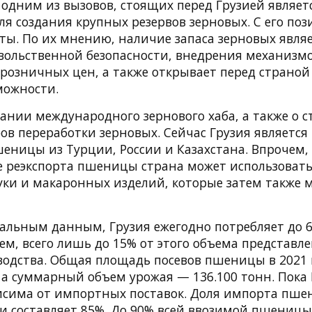
 одним из вызовов, стоящих перед Грузией являет
я создания крупных резервов зерновых. С его по
рты. По их мнению, наличие запаса зерновых явл
вольственной безопасности, внедрения механизмо
розничных цен, а также открывает перед страной
можности.
дании международного зернового хаба, а также о 
ров переработки зерновых. Сейчас Грузия являетс
еницы из Турции, России и Казахстана. Впрочем
е реэкспорта пшеницы страна может использовать
уки и макаронных изделий, которые затем также 
альным данным, Грузия ежегодно потребляет до 6
м, всего лишь до 15% от этого объема представл
водства. Общая площадь посевов пшеницы в 2021 
, а суммарный объем урожая — 136.100 тонн. Пока
исима от импортных поставок. Доля импорта пше
 составляет 85%. До 90% всей ввозимой пшеницы