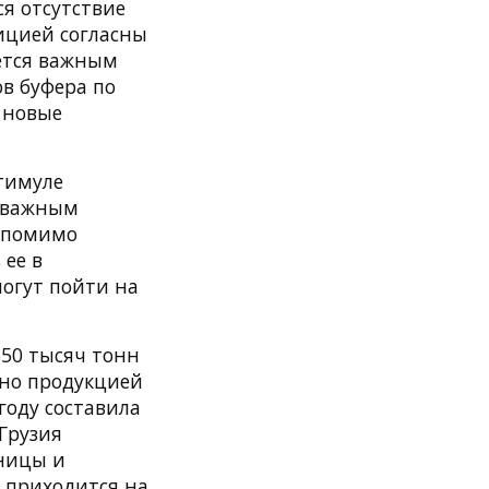
ся отсутствие
зицией согласны
яется важным
в буфера по
 новые
стимуле
я важным
, помимо
 ее в
могут пойти на
50 тысяч тонн
ено продукцией
году составила
 Грузия
ницы и
 приходится на