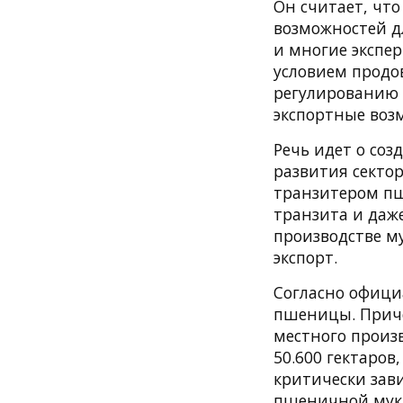
Он считает, что
возможностей дл
и многие экспе
условием продо
регулированию 
экспортные воз
Речь идет о соз
развития секто
транзитером пш
транзита и даж
производстве м
экспорт.
Согласно офици
пшеницы. Приче
местного произ
50.600 гектаров
критически зав
пшеничной муки