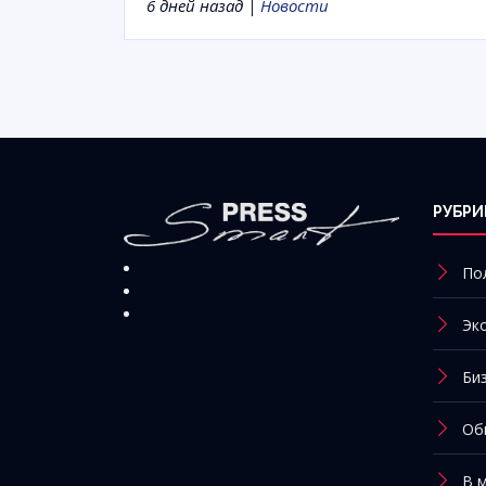
6 дней назад |
Новости
РУБРИ
По
Эк
Би
Об
В 