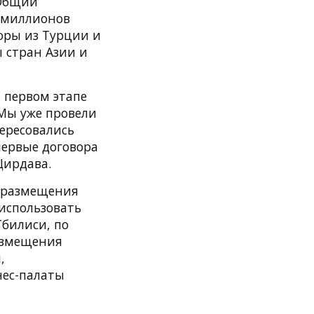
 Общий
5 миллионов
торы из Турции и
 стран Азии и
 первом этапе
 Мы уже провели
ересовались
первые договора
Цирдава.
я размещения
использовать
Тбилиси, по
размещения
,
нес-палаты