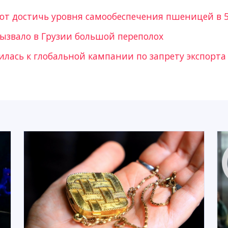
ют достичь уровня самообеспечения пшеницей в 
вызвало в Грузии большой переполох
илась к глобальной кампании по запрету экспорта