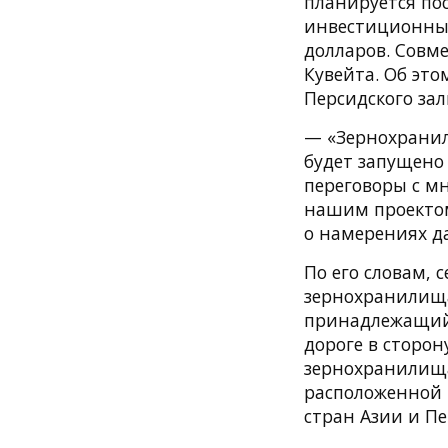
планируется по
инвестиционный
долларов. Совме
Кувейта. Об эт
Персидского за
— «Зернохранил
будет запущено
переговоры с м
нашим проектом
о намерениях д
По его словам,
зернохранилища
принадлежащий 
дороге в сторо
зернохранилища
расположенной 
стран Азии и Пе