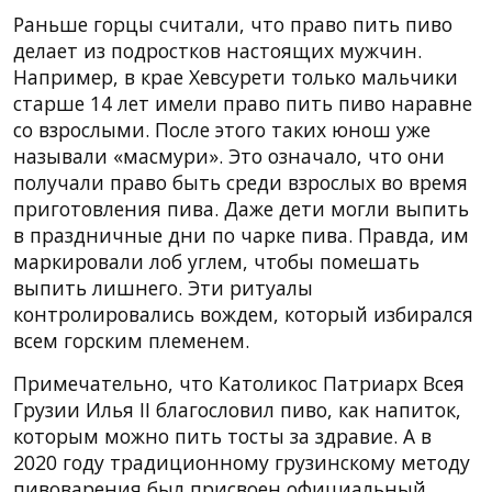
Раньше горцы считали, что право пить пиво
делает из подростков настоящих мужчин.
Например, в крае Хевсурети только мальчики
старше 14 лет имели право пить пиво наравне
со взрослыми. После этого таких юнош уже
называли «масмури». Это означало, что они
получали право быть среди взрослых во время
приготовления пива. Даже дети могли выпить
в праздничные дни по чарке пива. Правда, им
маркировали лоб углем, чтобы помешать
выпить лишнего. Эти ритуалы
контролировались вождем, который избирался
всем горским племенем.
Примечательно, что Католикос Патриарх Всея
Грузии Илья II благословил пиво, как напиток,
которым можно пить тосты за здравие. А в
2020 году традиционному грузинскому методу
пивоварения был присвоен официальный