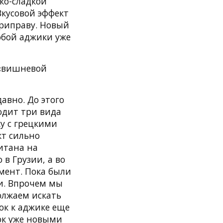
ко-сладкой
Вкусовой эффект
приправу. Новый
обой аджики уже
 «вишневой
авно. До этого
одит три вида
у с грецкими
кт сильно
итана на
 в Грузии, а во
мент. Пока были
и. Впрочем мы
олжаем искать
ок к аджике еще
ок уже новыми