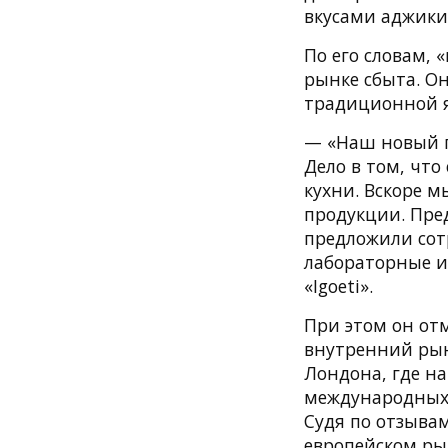
вкусами аджики
По его словам, 
рынке сбыта. Он
традиционной я
— «Наш новый п
Дело в том, что
кухни. Вскоре 
продукции. Пре
предложили сот
лабораторные и
«Igoeti».
При этом он отм
внутренний рын
Лондона, где н
международных о
Судя по отзыва
европейском ры