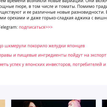
ием времени возникли новые вариации. Они вклю
вощные пюре, в том числе и томаты. Помимо тра
уществуют и ее различные новые разновидности. В
ими орехами и даже горько-сладкая аджика с вишн
Telegram:
подписаться>>>
до шкмерули покорило желудки японцев
правы и пищевые ингредиенты пойдут на экспорт
еть успех у японских инвесторов, потребителей и