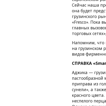
Сейчас наша про
она будет предс
грузинского ры
«Fresco». Пока 
главных вызовов
торговых сетях»
Напомним, что 
на грузинском р
видов фирменны
СПРАВКА «Smar
Аджика — грузи
пастообразной м
приправа из гол
сунели», а такж
красного цвета.
неспелого перц