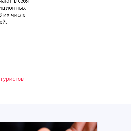
чают в себя
диционных
 их числе
ей.
 туристов