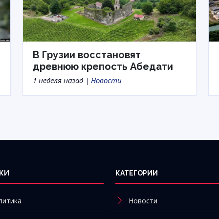
В Грузии восстановят
древнюю крепость Абедати
1 неделя назад |
Новости
КИ
КАТЕГОРИИ
литика
Новости