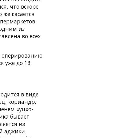
ся, что вскоре
о же касается
упермаркетов
 одним из
авлена во всех
к оперированию
к уже до 18
одится в виде
ец, кориандр,
менем «уцхо-
жика бывает
ляется из
й аджики.