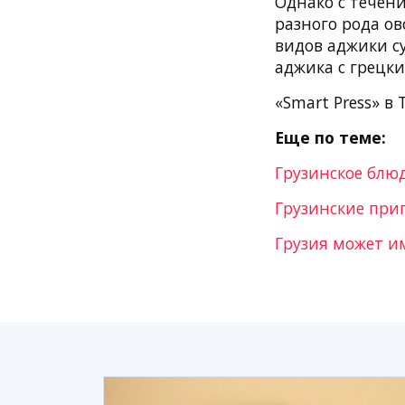
Однако с течен
разного рода о
видов аджики с
аджика с грецк
«Smart Press» в 
Еще по теме:
Грузинское блю
Грузинские при
Грузия может им