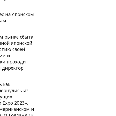
ес на японском
дам
м рынке сбыта.
онной японской
ртию своей
ами и
ики проходит
й директор
ь как
вернулись из
дущих
 Expo 2023».
американском и
 из Голландии.