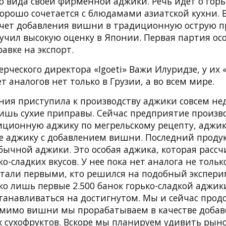
 вида своей фирменной аджики. Речь идет о горь
хорошо сочетается с блюдамами азиатской кухни. 
 счет добавления вишни в традиционную острую 
лучил высокую оценку в Японии. Первая партия ос
равке на экспорт.
рческого директора «Igoeti» Важи Илуридзе, у их
т аналогов нет только в Грузии, а во всем мире.
ия приступила к производству аджики совсем нед
ишь сухие приправы. Сейчас предприятие произв
ционную аджику по мегрельскому рецепту, аджик
же аджику с добавлением вишни. Последний проду
бычной аджики. Это особая аджика, которая рассч
о-сладких вкусов. У нее пока нет аналога не только
стали первыми, кто решился на подобный экспери
о лишь первые 2.500 банок горько-сладкой аджик
танавливаться на достигнутом. Мы и сейчас прод
омимо вишни мы прорабатываем в качестве добав
х сухофруктов. Вскоре мы планируем удивить рын