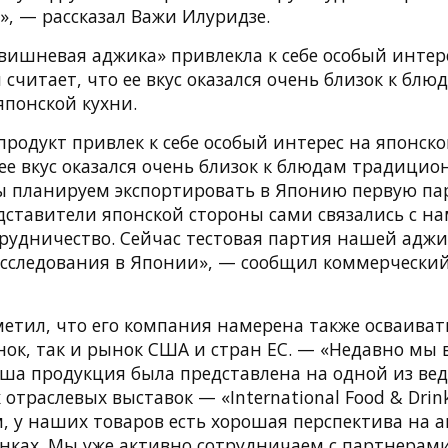
», — рассказал Важи Илуридзе.
«вишневая аджика» привлекла к себе особый интер
 считает, что ее вкус оказался очень близок к блю
понской кухни.
родукт привлек к себе особый интерес на японско
 ее вкус оказался очень близок к блюдам традици
мы планируем экспортировать в Японию первую па
дставители японской стороны сами связались с н
рудничество. Сейчас тестовая партия нашей адж
сследования в Японии», — сообщил коммерчески
етил, что его компания намерена также осваиват
ок, так и рынок США и стран ЕС. — «Недавно мы 
аша продукция была представлена на одной из ве
траслевых выставок — «International Food & Drink
м, у наших товаров есть хорошая перспектива на 
нках. Мы уже активно сотрудничаем с партнерами