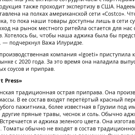
дукция также проходит экспертизу в США. Надеем
тавлена на полках американской сети «Costco». Чт
нка, то пока наши товары доступны лишь в сети с
выход на рынок местного ритейла остается для нас
. Хотелось бы, чтобы наша аджика была бы предст
, — подчеркнул Важа Илуридзе.
производственная компания «Igoeti» приступила 
ынке с 2020 года. За это время она наладила выпус
х соусов и приправ.
t Press»
нская традиционная острая приправа. Она произв
ассы. В ее состав входят перетёртый красный пер
убого пажитника, более известная в Грузии под и
е другие пряные травы, чеснок и соль. Обычно ад
 Встречается и аджика зеленого цвета. Она изготав
а. Томаты обычно не входят в состав традиционно