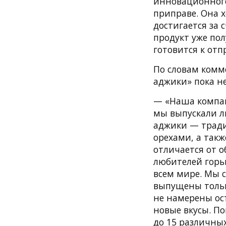
инновационного
приправе. Она 
достигается за
продукт уже по
готовится к отп
По словам комме
аджики» пока не
— «Наша компан
мы выпускали л
аджики — тради
орехами, а так
отличается от о
любителей горьк
всем мире. Мы 
выпущены тольк
не намерены ос
новые вкусы. П
до 15 различны