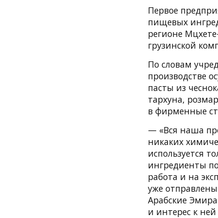
Первое предпри
пищевых ингред
регионе Мцхете
грузинской комп
По словам учред
производстве ос
пасты из чеснок
тархуна, розмар
в фирменные ст
— «Вся наша пр
никаких химиче
используется т
ингредиенты по
работа и на экс
уже отправлены
Арабские Эмира
и интерес к не