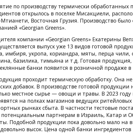
ятие по производству термически обработанных 
иентов открылось в поселке Мисакциели, распол
-Мтианети, Восточная Грузия. Производство было
анией «Georgian Greens».
ителя компании «Georgian Greens» Екатерины Вепх
уществляется выпуск уже 13 видов готовой продук
а, имбиря, укропа, кориандра, мяты, перца чили, 
ина, базилика, тимьяна и т.д. Готовая продукция
еклянные банки появится в розничной продаже в 2
одукция проходит термическую обработку. Она не
ских добавок. В производстве готовой продукции
олько местное сырье — овощи и травы. В 2023 го
явятся на полках магазинов ведущих ритейловых с
портных рынках сбыта. В частности тестовые пос
 потенциальным партнерам в Израиль, Катар и 
ты. Подобной продукции пока довольно мало на
й довольно высок. Цена одной банки ингредиентов