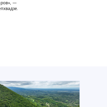
аров», —
пхвадзе.