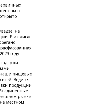
первичных
оженном в
 открыто
вадзе, на
ции. В их числе
орегано,
, расфасованная
023 году.
 содержит
 нами
ду наши пищевые
етей. Ведется
тавки продукции
Объединенные
 внешнем рынке
 на местном