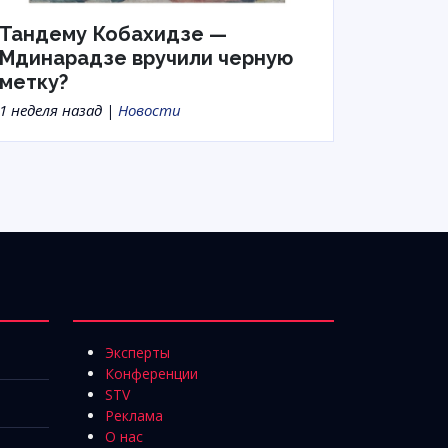
Тандему Кобахидзе —
Мдинарадзе вручили черную
метку?
1 неделя назад |
Новости
Эксперты
Конференции
STV
Реклама
О нас