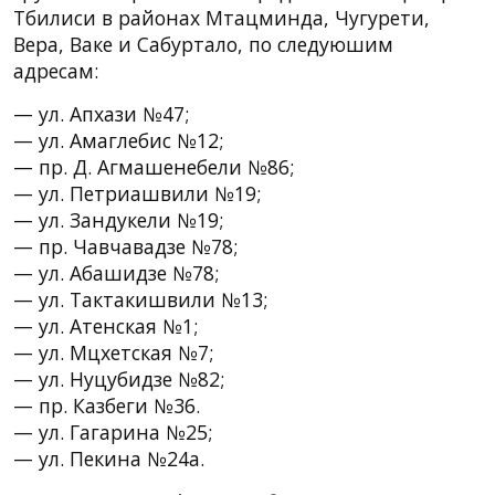
Тбилиси в районах Мтацминда, Чугурети,
Вера, Ваке и Сабуртало, по следуюшим
адресам:
— ул. Апхази №47;
— ул. Амаглебис №12;
— пр. Д. Агмашенебели №86;
— ул. Петриашвили №19;
— ул. Зандукели №19;
— пр. Чавчавадзе №78;
— ул. Абашидзе №78;
— ул. Тактакишвили №13;
— ул. Атенская №1;
— ул. Мцхетская №7;
— ул. Нуцубидзе №82;
— пр. Казбеги №36.
— ул. Гагарина №25;
— ул. Пекина №24а.