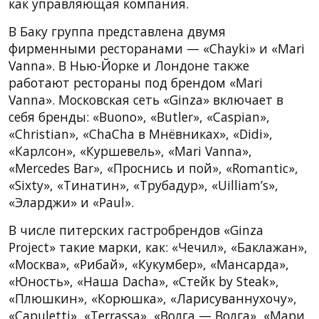
как управляющая компания.
В Баку группа представлена двумя
фирменными ресторанами — «Chayki» и «Mari
Vanna». В Нью-Йорке и Лондоне также
работают рестораны под брендом «Mari
Vanna». Московская сеть «Ginza» включает в
себя бренды: «Buono», «Butler», «Caspian»,
«Christian», «ChaCha в Мнёвниках», «Didi»,
«Карлсон», «Куршевель», «Mari Vanna»,
«Mercedes Bar», «Проснись и пой», «Romantic»,
«Sixty», «Тинатин», «Трубадур», «Uilliam’s»,
«Эларджи» и «Paul».
В числе питерских гастробрендов «Ginza
Project» такие марки, как: «Чечил», «Баклажан»,
«Москва», «Рибай», «Кукумбер», «Мансарда»,
«Юность», «Наша Dacha», «Стейк by Steak»,
«Плюшкин», «Корюшка», «Ларисуваннухочу»,
«Capuletti», «Terrassa», «Волга — Волга», «Мари