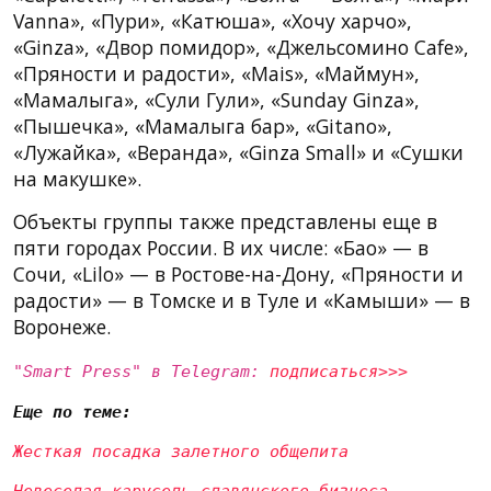
Vanna», «Пури», «Катюша», «Хочу харчо»,
«Ginza», «Двор помидор», «Джельсомино Cafe»,
«Пряности и радости», «Mais», «Маймун»,
«Мамалыга», «Сули Гули», «Sunday Ginza»,
«Пышечка», «Мамалыга бар», «Gitano»,
«Лужайка», «Веранда», «Ginza Small» и «Сушки
на макушке».
Объекты группы также представлены еще в
пяти городах России. В их числе: «Бао» — в
Сочи, «Lilo» — в Ростове-на-Дону, «Пряности и
радости» — в Томске и в Туле и «Камыши» — в
Воронеже.
"Smart Press" в Telegram:
подписаться>>>
Еще по теме:
Жесткая посадка залетного общепита
Невеселая карусель славянского бизнеса