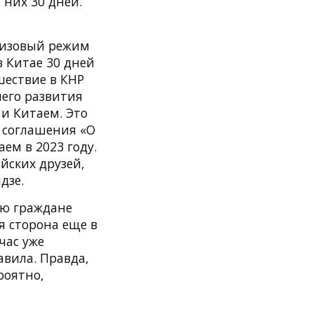
 них 30 дней.
визовый режим
в Китае 30 дней
шествие в КНР
его развития
 и Китаем. Это
 соглашения «О
ем в 2023 году.
йских друзей,
дзе.
ую граждане
я сторона еще в
час уже
авила. Правда,
роятно,