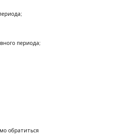
периода;
евного периода;
имо обратиться