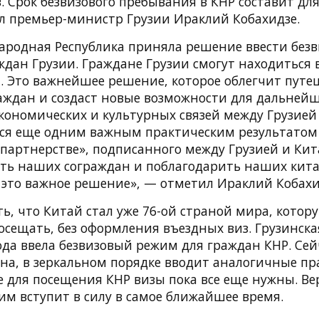
 Срок безвизового пребывания в КНР составит для
л премьер-министр Грузии Ираклий Кобахидзе.
ародная Республика приняла решение ввести без
ждан Грузии. Граждане Грузии смогут находиться 
ы. Это важнейшее решение, которое облегчит путе
аждан и создаст новые возможности для дальнейш
кономических и культурных связей между Грузией
ся еще одним важным практическим результатом
партнерстве», подписанного между Грузией и Кита
ить наших сограждан и поблагодарить наших кита
а это важное решение», — отметил Ираклий Кобахи
ь, что Китай стал уже 76-ой страной мира, котор
осещать, без оформления въездных виз. Грузинска
ода ввела безвизовый режим для граждан КНР. Сей
на, в зеркальном порядке вводит аналогичные пр
е для посещения КНР визы пока все еще нужны. Ве
им вступит в силу в самое ближайшее время.