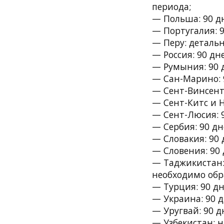
периода;
— Польша: 90 дн
— Португалия: 9
— Перу: детальн
— Россия: 90 дн
— Румыния: 90 д
— Сан-Марино: 9
— Сент-Винсент
— Сент-Китс и Н
— Сент-Люсия: 9
— Сербия: 90 дн
— Словакия: 90 
— Словения: 90 
— Таджикистан: 
необходимо обр
— Турция: 90 дн
— Украина: 90 д
— Уругвай: 90 д
— Узбекистан: н