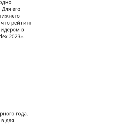
бодно
 Для его
лижнего
 что рейтинг
лидером в
dex 2023».
рного года.
 в для