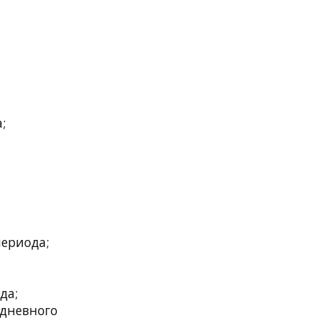
;
периода;
да;
-дневного