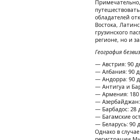
Примечательно, 
путешествовать
обладателей от
Востока, Латин
грузинского пас
регионе, но и з
География безви
— Австрия: 90 д
— Албания: 90 д
— Андорра: 90 д
— Антигуа и Бар
— Армения: 180
— Азербайджан:
— Барбадос: 28 
— Багамские ост
— Беларусь: 90 
Однако в случае
регистрации Ми