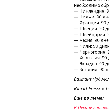
необходимо обр
— Финляндия: 9
— Фиджи: 90 дне
— Франция: 90 д
— Швеция: 90 дн
— Швейцария: 9
— Чехия: 90 дне
— Чили: 90 дней
— Черногория: 9
— Хорватия: 90 
— Эквадор: 90 д
— Эстония: 90 д
Вахтанг Чрдиле
«Smart Press» в T
Еще по теме:
В Пекине готовя