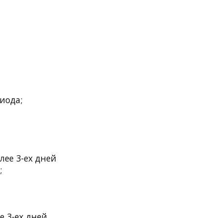
иода;
лее 3-ех дней
;
е 3-ех дней