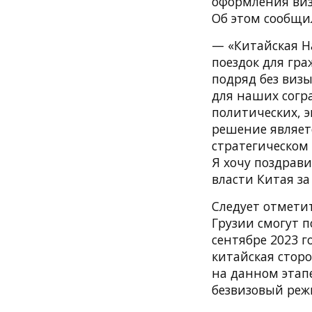
оформления виз.
Об этом сообщи
— «Китайская Н
поездок для гра
подряд без виз
для наших согр
политических, э
решение являет
стратегическом 
Я хочу поздрав
власти Китая з
Следует отметит
Грузии смогут п
сентябре 2023 г
китайская сторо
на данном этап
безвизовый реж