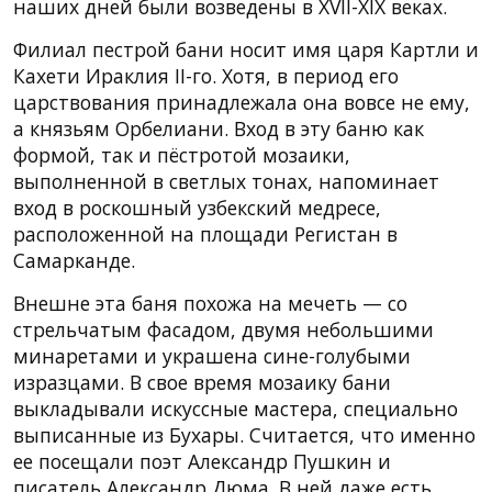
наших дней были возведены в XVII-XIX веках.
Филиал пестрой бани носит имя царя Картли и
Кахети Ираклия II-го. Хотя, в период его
царствования принадлежала она вовсе не ему,
а князьям Орбелиани. Вход в эту баню как
формой, так и пёстротой мозаики,
выполненной в светлых тонах, напоминает
вход в роскошный узбекский медресе,
расположенной на площади Регистан в
Самарканде.
Внешне эта баня похожа на мечеть — со
стрельчатым фасадом, двумя небольшими
минаретами и украшена сине-голубыми
изразцами. В свое время мозаику бани
выкладывали искуссные мастера, специально
выписанные из Бухары. Считается, что именно
ее посещали поэт Александр Пушкин и
писатель Александр Дюма. В ней даже есть