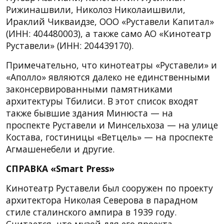
Рижинашвили, Николоз Николаишвили,
Ираклий Чикваидзе, ООО «Руставели Капитал»
(ИНН: 404480003), а также само АО «Кинотеатр
Руставели» (ИНН: 204439170).
Примечательно, что кинотеатры «Руставели» и
«Аполло» являются далеко не единственными
законсервированными памятниками
архитектуры Тбилиси. В этот список входят
также бывшие здания Минюста — на
проспекте Руставели и Минсельхоза — на улице
Костава, гостиницы «Ветцель» — на проспекте
Агмашенебели и другие.
СПРАВКА «Smart Press»
Кинотеатр Руставели был сооружен по проекту
архитектора Николая Северова в парадном
стиле сталинского ампира в 1939 году.
Считается, что музой для его проекта