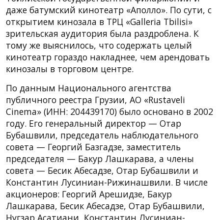
даже батумский кинотеатр «Аполло». По сути, с
открытием кинозала в ТРЦ «Galleria Tbilisi»
зрительская аудитория была раздроблена. К
тому же выяснилось, что содержать целый
кинотеатр гораздо накладнее, чем арендовать
кинозалы в торговом центре.
По данным Национального агентства
публичного реестра Грузии, АО «Rustaveli
Cinema» (ИНН: 204439170) было основано в 2002
году. Его генеральный директор — Отар
Бубашвили, председатель наблюдательного
совета — Георгий Базгадзе, заместитель
председателя — Бакур Лашкарава, а члены
совета — Бесик Абесадзе, Отар Бубашвили и
Константин Лусиниан-Рижинашвили. В числе
акционеров: Георгий Арешидзе, Бакур
Лашкарава, Бесик Абесадзе, Отар Бубашвили,
Нугзар Асатиани, Константин Лусиниан-