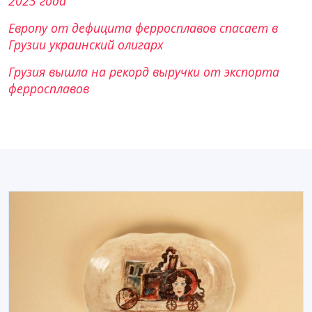
2023 года
Европу от дефицита ферросплавов спасает в
Грузии украинский олигарх
Грузия вышла на рекорд выручки от экспорта
ферросплавов