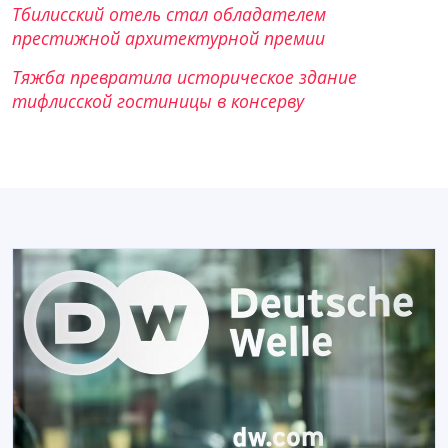
Тбилисский отель стал обладателем
престижной архитектурной премии
Тяжба превратила историческое здание
тифлисской гостиницы в консерву