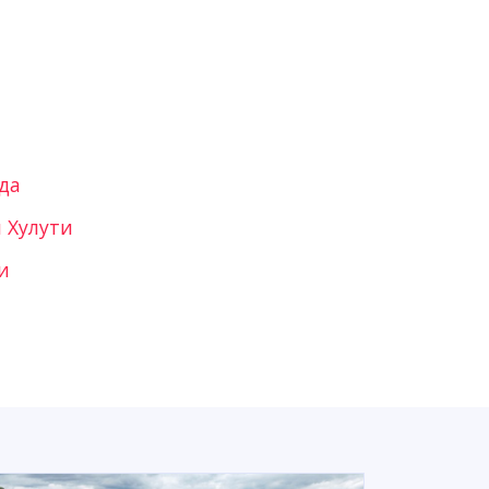
да
 Хулути
и