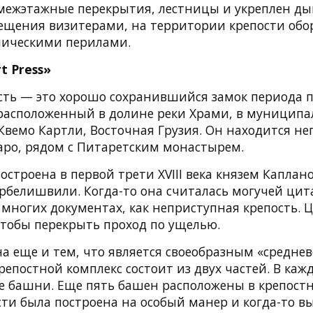
межэтажные перекрытия, лестницы и укреплен ды
сещения визитерами, на территории крепости обо
ллическими перилами.
t Press»
ость — это хорошо сохранившийся замок периода 
 расположенный в долине реки Храми, в муниципа
Квемо Картли, Восточная Грузия. Он находится не
аро, рядом с Питаретским монастырем.
остроена в первой трети XVIII века князем Каплан
белишвили. Когда-то она считалась могучей цит
 многих документах, как неприступная крепость. 
чтобы перекрыть проход по ущелью.
на еще и тем, что является своеобразным «средне
репостной комплекс состоит из двух частей. В каж
ве башни. Еще пять башен расположены в крепостн
сти была построена на особый манер и когда-то в