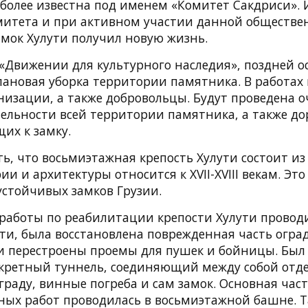
 более известна под именем «Комитет Сакдриси».
итета и при активном участии данной обществе
амок Хулути получил новую жизнь.
 «Движении для культурного наследия», поздней о
лановая уборка территории памятника. В работах
низации, а также добровольцы. Будут проведена о
тельности всей территории памятника, а также до
их к замку.
ь, что восьмиэтажная крепость Хулути состоит из
и и архитектуры относится к XVII-XVIII векам. Это
стойчивых замков Грузии.
работы по реабилитации крепости Хулути провод
сти, была восстановлена ​​поврежденная часть огра
ли перестроены проемы для пушек и бойницы. Был
екретный туннель, соединяющий между собой от
ограду, винные погреба и сам замок. Основная час
ых работ проводилась в восьмиэтажной башне. 