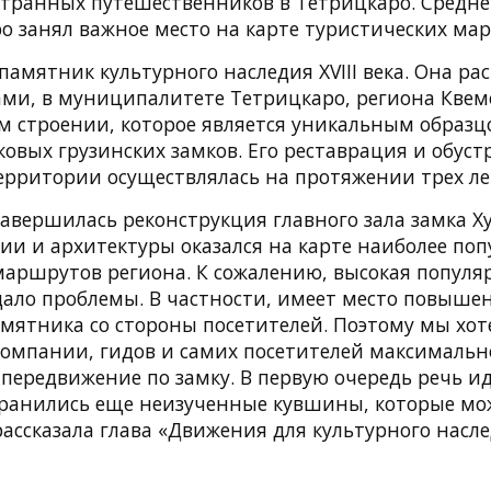
странных путешественников в Тетрицкаро. Средн
ро занял важное место на карте туристических ма
памятник культурного наследия XVIII века. Она ра
ами, в муниципалитете Тетрицкаро, региона Квем
ом строении, которое является уникальным образ
овых грузинских замков. Его реставрация и обуст
рритории осуществлялась на протяжении трех ле
завершилась реконструкция главного зала замка Ху
ии и архитектуры оказался на карте наиболее по
маршрутов региона. К сожалению, высокая популя
дало проблемы. В частности, имеет место повыше
мятника со стороны посетителей. Поэтому мы хот
компании, гидов и самих посетителей максималь
передвижение по замку. В первую очередь речь ид
охранились еще неизученные кувшины, которые мо
рассказала глава «Движения для культурного насл