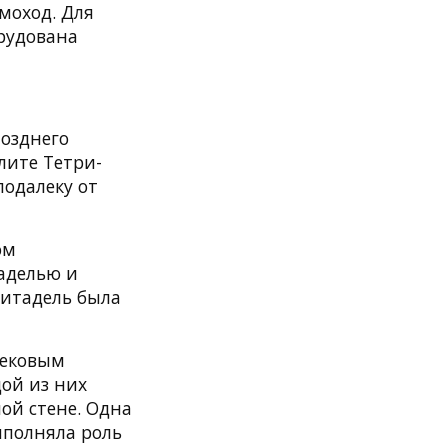
моход. Для
рудована
позднего
лите Тетри-
подалеку от
ом
аделью и
Цитадель была
вековым
дой из них
ой стене. Одна
ыполняла роль