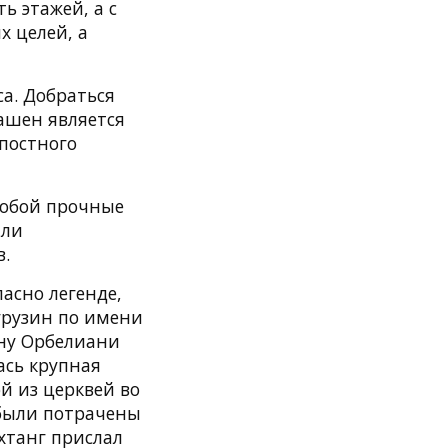
ь этажей, а с
х целей, а
са. Добраться
ашен является
епостного
собой прочные
ыли
.
асно легенде,
грузин по имени
ану Орбелиани
ась крупная
й из церквей во
а были потрачены
ахтанг прислал