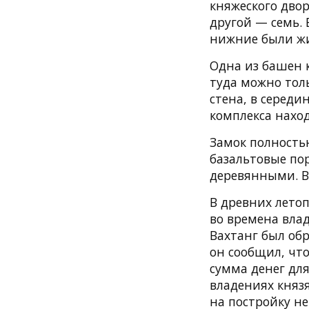
княжеского двор
другой — семь. 
нижние были ж
Одна из башен к
туда можно тол
стена, в середи
комплекса нахо
Замок полность
базальтовые по
деревянными. В
В древних летоп
во времена вла
Вахтанг был об
он сообщил, чт
сумма денег дл
владениях князя
на постройку не