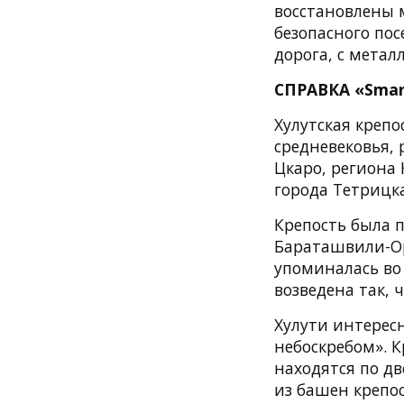
восстановлены 
безопасного по
дорога, с мета
СПРАВКА «Smar
Хулутская креп
средневековья,
Цкаро, региона 
города Тетрицк
Крепость была п
Бараташвили-Ор
упоминалась во
возведена так, 
Хулути интерес
небоскребом». К
находятся по д
из башен крепо