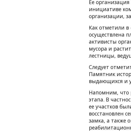
Ее организация
инициативе ком
организации, з
Как отметили в
осуществлена п
активисты орга
мусора и расти
лестницы, ведущ
Следует отметит
Памятник истори
выдающихся и у
Напомним, что 
этапа. В частно
ее участков бы
восстановлен с
замка, а также 
реабилитационн