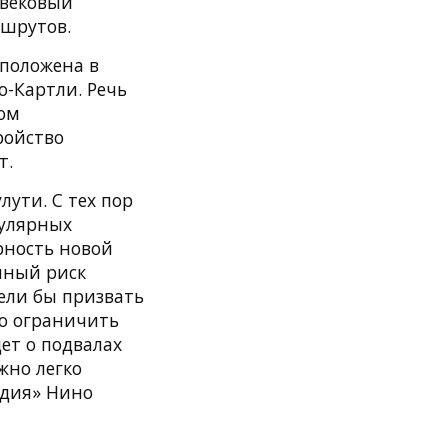
евековый
ршрутов.
сположена в
о-Картли. Речь
цом
ройство
т.
лути. С тех пор
пулярных
рность новой
нный риск
ели бы призвать
но ограничить
ет о подвалах
жно легко
едия» Нино