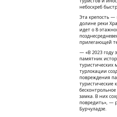
туристов и ино
небоскреб быст
Эта крепость — 
долине реки Хр
идет о 8-этажн
позднесредневек
прилегающей те
— «В 2023 году 
памятник истор
туристических 
турлокации соз
повреждения па
туристические 
бесконтрольное 
замка. В них с
повредить», — 
Бурчуладзе.