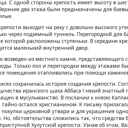
ца. С одной стороны крепость имеет высоту в шест
Верхние два этажа были предназначены для боевы
илые.
репости выходит на реку с довольно высокого уте
ько через подземный туннель. Перегородкой для б
не которой расположены ступеньки. В середине кр
дится маленький внутренний двор.
ю возведен из местного камня, представляющего 
роды. Только пол и перегородки между этажами б
се помещения отапливались при помощи каминов
исях сохранилась история создания крепости. Согл
дычества иранского шаха Аббаса I некий знатный 
ращен в мусульманство. В послании к князю Капл
о тайно остался христианином. К письму прилагал
я покупки церковной утвари и для украшения одно
. Но, обстоятельства сложились так, что средств
приступной Хулутской крепости. Узнав об этом, В