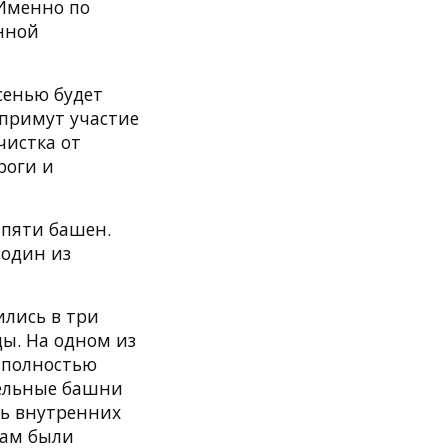
 Именно по
нной
сенью будет
 примут участие
чистка от
роги и
 пяти башен.
 один из
ились в три
ды. На одном из
 полностью
дельные башни
ть внутренних
Там были