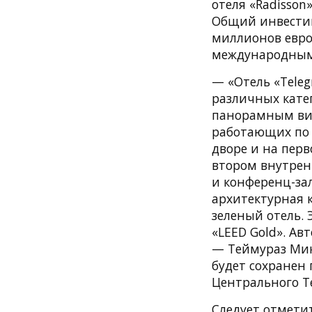
отеля «Radisson
Общий инвестиц
миллионов евро.
международным 
— «Отель «Tele
различных катег
панорамным вид
работающих по 
дворе и на перв
втором внутрен
и конференц-за
архитектурная к
зеленый отель. 
«LEED Gold». А
— Теймураз Мик
будет сохранен
Центрального Те
Следует отметит