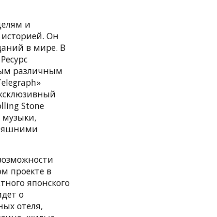
целям и
й историей. Он
аний в мире. В
Ресурс
ным различным
Telegraph»
эксклюзивный
ling Stone
 музыки,
дняшними
т возможности
м проекте в
стного японского
идет о
ных отеля,