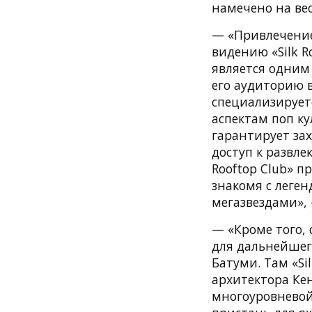
намечено на вес
— «Привлечение 
видению «Silk R
является одним
его аудиторию в
специализирует
аспектам поп ку
гарантирует за
доступ к развле
Rooftop Club» 
знакомя с леге
мегазвездами», 
— «Кроме того, 
для дальнейшег
Батуми. Там «Si
архитектора Кен
многоуровневой