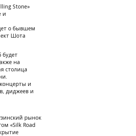
ing Stone»
е и
идет о бывшем
пект Шота
 будет
акже на
ая столица
ни.
 концерты и
в, диджеев и
рузинский рынок
ом «Silk Road
ткрытие