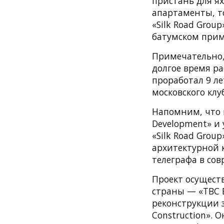
пристань для я
апартаменты, то
«Silk Road Grou
батумском прим
Примечательно, 
долгое время р
проработал 9 ле
московского клу
Напомним, что п
Development» и 
«Silk Road Grou
архитектурной 
телеграфа в со
Проект осущест
страны — «TBC B
реконструкции 
Construction». 