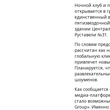
Ночной клуб и 
открывается в г
единственный в
пятизвездочной 
здании Централ
Руставели №31.
По словам пред
рассчитан как н
глобальную клие
привлечет новы
Планируется, ч
развлекательны
шоуменов.
Как сообщается
медиа-платформы
стало возможным
Group». Именно