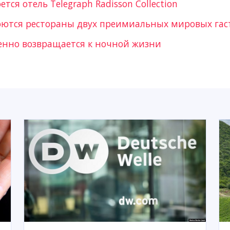
тся отель Telegraph Radisson Collection
оются рестораны двух преимиальных мировых гас
енно возвращается к ночной жизни