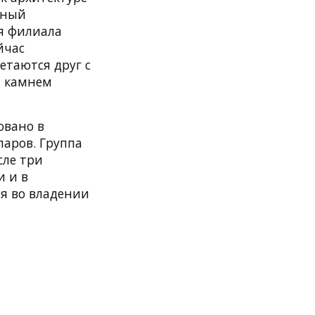
нный
я филиала
йчас
четаются друг с
м камнем
овано в
ларов. Группа
сле три
и и в
я во владении