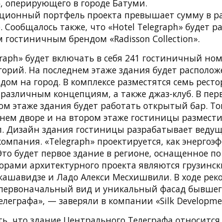
», оперирующего в городе Батуми.
ионный портфель проекта превышает сумму в ра
 Сообщалось также, что «Hotel Telegraph» будет р
гостиничным брендом «Radisson Collection».
graph» будет включать в себя 241 гостиничный но
орий. На последнем этаже здания будет располож
ом на город. В комплексе разместятся семь ресто
различным концепциям, а также джаз-клуб. В пе
ом этаже здания будет работать открытый бар. Тог
нем дворе и на втором этаже гостиницы размест
л. Дизайн здания гостиницы разрабатывает веду
омпания. «Telegraph» проектируется, как энерго
Это будет первое здание в регионе, оснащенное п
вторами архитектурного проекта являются грузинс
ашавидзе и Ладо Алекси Месхишвили. В ходе рек
 первоначальный вид и уникальный фасад бывшег
леграфа», — заверяли в компании «Silk Developme
ь, что здание Центрального Телеграфа относится 