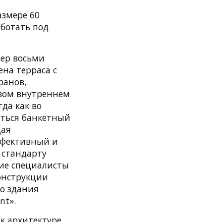
змере 60
аботать под
мер восьми
ена терраса с
ранов,
рвом внутреннем
да как во
иться банкетный
щая
эффективный и
о стандарту
кие специалисты
онструкции
о здания
nt».
к архитектуре