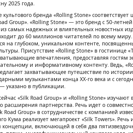
ну 2025 года.
культового бренда «Rolling Stone» соответствует 
oad Group». «Rolling Stone» — это бренд с 50-летне
 из самых надежных и влиятельных новостных изд
ходит до 60 миллионов читателей по всему миру. 
ся на глубоком, уникальном контенте, посвящен
льтуры. Присутствие «Rolling Stone» в гостинице «
хватывающие впечатления, предоставляя гостям 
кательному и информативному контенту. Ведь, «Rol
предлагает захватывающее путешествие по истории
ндарными музыкантами конца XX-го века и с сего
— указано в публикации.
сейчас «Silk Road Group» и «Rolling Stone» изучаю
о расширения партнерства. Речь идет о совместно
lk Road Group» в сотрудничестве с компанией изве
го Кума реализует мегапроект «Silk Towers». Речь 
 концепции, включающей в себя два пятизвездоч