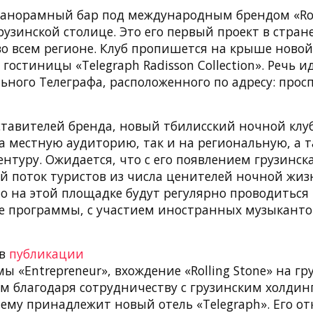
панорамный бар под международным брендом «Roll
рузинской столице. Это его первый проект в стран
о всем регионе. Клуб пропишется на крыше новой
гостиницы «Telegraph Radisson Collection». Речь 
ьного Телеграфа, расположенного по адресу: прос
ставителей бренда, новый тбилисский ночной клуб
а местную аудиторию, так и на региональную, а т
нтуру. Ожидается, что с его появлением грузинск
й поток туристов из числа ценителей ночной жиз
то на этой площадке будут регулярно проводиться
е программы, с участием иностранных музыканто
 в
публикации
 «Entrepreneur», вхождение «Rolling Stone» на г
 благодаря сотрудничеству с грузинским холдинг
 ему принадлежит новый отель «Telegraph». Его о