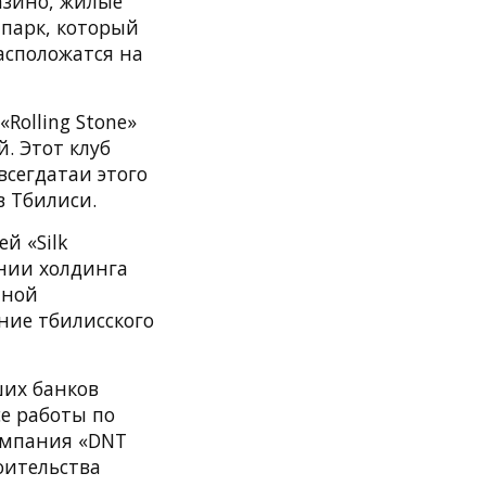
азино, жилые
 парк, который
расположатся на
Rolling Stone»
. Этот клуб
всегдатаи этого
в Тбилиси.
й «Silk
ании холдинга
нной
ние тбилисского
ших банков
се работы по
омпания «DNT
роительства