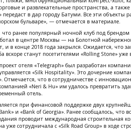
хт, пляжи, многофункциональный конгресс-холл, к
рговые и развлекательные пространства, а также
p» передаст в дар городу Батуми. Все эти объекты 
орском бульваре», — отмечается в материале.
что ранее популярный ночной клуб под брендом «
аботал в центре Москвы — на Болотной набережной
т, и в конце 2018 года закрылся. Ожидается, что за
ба вскоре станут посетителями «Rolling Stone» уже 
роект отеля «Telegraph» был разработан компание
управляется «Silk Hospitality». Это дочерние комп
p». Отмечается, что в сотрудничестве с инновацио
компанией «Neri & Hu» им удалось превратить зда
временный отель.
вляется при финансовой поддержке двух крупней
ank» и «Bank of Georgia». Ранее сообщалось, что в
здания проводит международная строительная к
Она уже сотрудничала с «Silk Road Group» в ходе ст