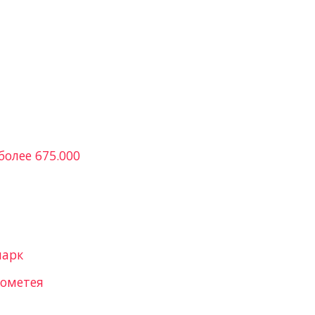
олее 675.000
парк
рометея