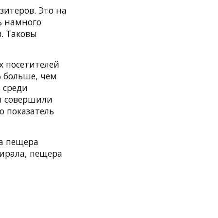
зитеров. Это на
сь намного
. Таковы
х посетителей
% больше, чем
 среди
ы совершили
о показатель
ла пещера
ирала, пещера