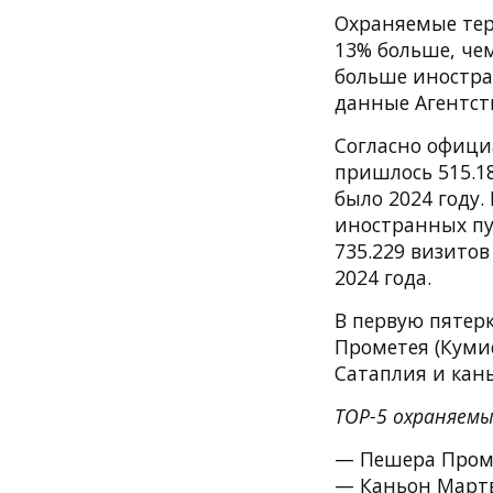
Охраняемые терр
13% больше, чем
больше иностра
данные Агентст
Согласно официа
пришлось 515.1
было 2024 году.
иностранных пу
735.229 визито
2024 года.
В первую пятер
Прометея (Куми
Сатаплия и кан
TOP-5 охраняемы
— Пешера Проме
— Каньон Мартв