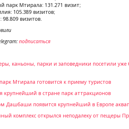
 парк Мтирала: 131.271 визит;
ия: 105.389 визитов;
 98.809 визитов.
вили
elegram:
подписаться
ры, каньоны, парки и заповедники посетили уже б
арк Мтирала готовится к приему туристов
ся крупнейший в стране парк аттракционов
ом Дашбаши появится крупнейший в Европе аква
ный комплекс открылся неподалеку от пещеры П