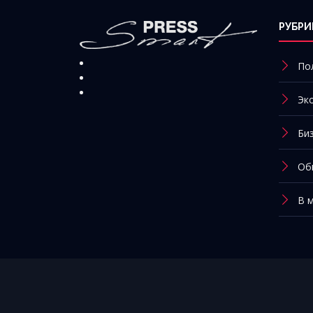
РУБРИ
По
Эк
Би
Об
В 