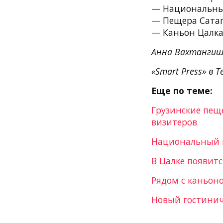
— Национальный
— Пещера Сатапл
— Каньон Цалка:
Анна Вахтангиш
«Smart Press» в T
Еще по теме:
Грузинские пеще
визитеров
Национальный п
В Цалке появит
Рядом с каньон
Новый гостинич