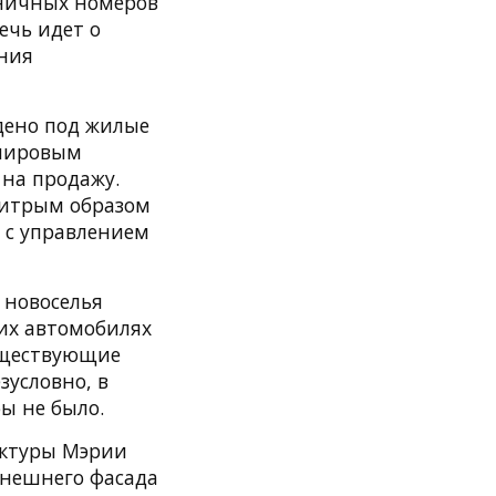
иничных номеров
ечь идет о
ания
едено под жилые
 мировым
 на продажу.
ехитрым образом
 с управлением
е новоселья
оих автомобилях
существующие
зусловно, в
бы не было.
ектуры Мэрии
внешнего фасада