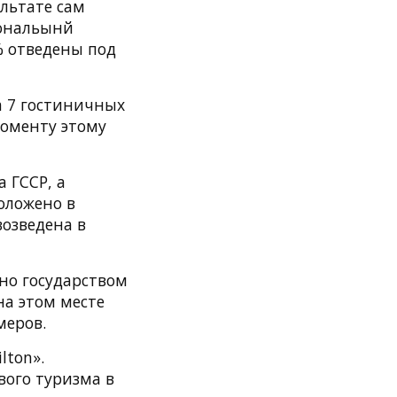
ультате сам
иональынй
% отведены под
а 7 гостиничных
моменту этому
 ГССР, а
оложено в
возведена в
но государством
на этом месте
меров.
lton».
вого туризма в