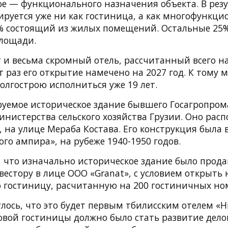
ое — функционального назначения объекта. В рез
ируется уже ни как гостиница, а как многофункц
5% состоящий из жилых помещений. Остальные 25
лощади.
т и весьма скромный отель, рассчитанный всего н
т раз его открытие намечено на 2027 год. К тому 
олгострою исполниться уже 19 лет.
руемое историческое здание бывшего Госагропрома
нистерства сельского хозяйства Грузии. Оно расп
 на улице Мераба Костава. Его конструкция была 
ого ампира», на рубеже 1940-1950 годов.
 что изначально историческое здание было прода
стору в лице ООО «Granat», с условием открыть 
 гостиницу, расчитанную на 200 гостиничных но
лось, что это будет первым тбилисским отелем «Hi
вой гостиницы должно было стать развитие дело