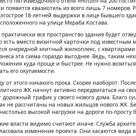
есто пятизвездочного отеля «Hilton» на 200 гост
и появится квазиотель из всего лишь 7 номеров. Р
лгострое 18-летней выдержки в лице бывшего зд
асположенного на улице Мераба Костава.
 практически все пространство здания будет отв
о есть вместо визитной карточки под известным
тся очередной элитный жилкоплекс, с квартирами
знеса эта схема гораздо выгоднее. Ведь, таким н
ложения куда проще и быстрее. Не нужно возиться
ать его окупаемости.
ду от этого никакого прока. Скорее наоборот. Посл
элитного ЖК начнут активно передвигаться на св
т дорожный трафик у своего нового дома. Благо 
к не рассчитаны на новых жильцов нового ЖК. Бе
 настолько высокой нагрузки на дороги по-просту 
ские власти видимо считают иначе. Служба архит
гласовала изменение проекта. Они касаются вида 