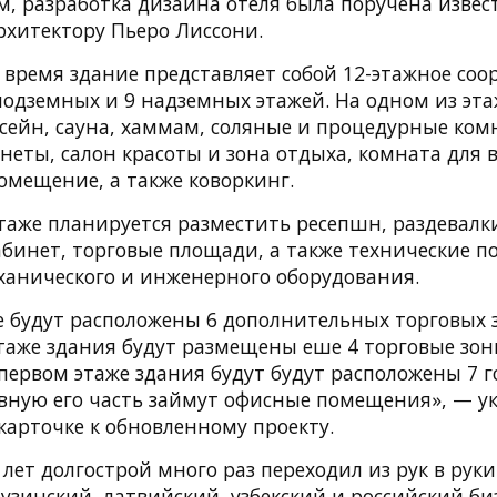
м, разработка дизайна отеля была поручена изве
рхитектору Пьеро Лиссони.
 время здание представляет собой 12-этажное соо
подземных и 9 надземных этажей. На одном из эт
ссейн, сауна, хаммам, соляные и процедурные ком
неты, салон красоты и зона отдыха, комната для
омещение, а также коворкинг.
таже планируется разместить ресепшн, раздевалки
бинет, торговые площади, а также технические 
анического и инженерного оборудования.
е будут расположены 6 дополнительных торговых з
таже здания будут размещены еше 4 торговые зо
первом этаже здания будут будут расположены 7 
овную его часть займут офисные помещения», — ук
карточке к обновленному проекту.
 лет долгострой много раз переходил из рук в руки
узинский, латвийский, узбекский и российский биз