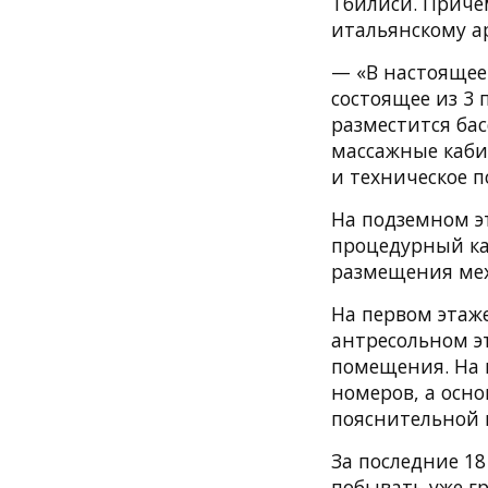
Тбилиси. Приче
итальянскому а
— «В настоящее
состоящее из 3 
разместится ба
массажные каби
и техническое п
На подземном э
процедурный ка
размещения мех
На первом этаж
антресольном э
помещения. На 
номеров, а осн
пояснительной 
За последние 18
побывать уже гр