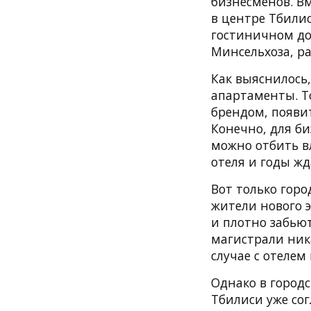
бизнесменов. Вм
в центре Тбилис
гостиничном до
Минсельхоза, р
Как выяснилось,
апартаменты. Т
брендом, появи
Конечно, для би
можно отбить в
отеля и годы жд
Вот только горо
жители нового 
и плотно забью
магистрали ника
случае с отелем
Однако в город
Тбилиси уже со