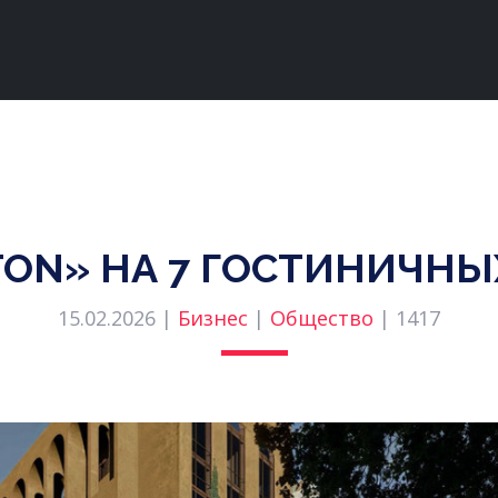
TON» НА 7 ГОСТИНИЧН
15.02.2026 |
Бизнес
|
Общество
|
1417