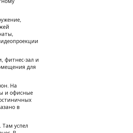
стному
ружение,
ажей
наты,
 видеопроекции
, фитнес-зал и
помещения для
он. На
ны и офисные
гостиничных
азано в
. Там успел
нес. В