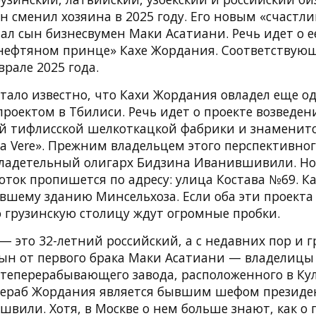
н сменил хозяина в 2025 году. Его новым «счастл
ал сын бизнесвумен Маки Асатиани. Речь идет о е
«нефтяном принце» Кахе Жордания. Соответствующ
рале 2025 года.
стало известно, что Кахи Жордания овладел еще 
роектом в Тбилиси. Речь идет о проекте возведен
й тифлисской шелкоткацкой фабрики и знаменито
a Vere». Прежним владельцем этого перспективног
владетельный олигарх Бидзина Иванившивили. Н
оток пропишется по адресу: улица Костава №69. Ка
вшему зданию Минсельхоза. Если оба эти проекта
о грузинскую столицу ждут огромные пробки.
 это 32-летний российский, а с недавних пор и 
сын от первого брака Маки Асатиани — владелицы
фтеперерабывающего завода, расположенного в Кул
Мераб Жордания является бывшим шефом президе
вили. Хотя, в Москве о нем больше знают, как о 