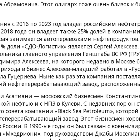
 Абрамовича. Этот олигарх тоже очень близок к б
ия с 2016 по 2023 год владел российским нефтет
С 2018 года он владеет также 25% долей в компани
орая занимается автоперевозками нефтепродуктов.
% доли «СДО-Логистик» является Сергей Алексеев.
льника главного управления Генштаба ВС РФ (ГРУ)
димира Алексеева, на которого недавно в Москве 
прихода в бизнес Алексеев-младший работал в «Ру
а Гуцериева. Ныне как раз эта компания поставл
ий нефтеперерабатывающий завод, расположенны
и Асатиани — московский бизнесмен Константина
ской нефтью и с НПЗ в Кулеви. С недавних пор он 
о совета компании «Black Sea Petroleum», которо
теперерабатывающий завод. Этот бизнесмен хоро
 в России. В 1990-ые годы он был связан с военни
«Мхедриони», под руководством Джабы Иоселиан