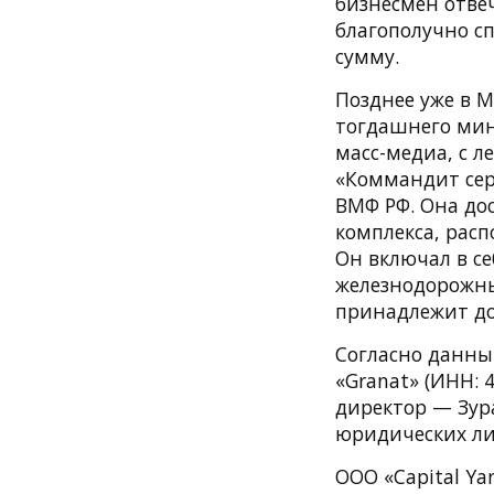
бизнесмен отвеч
благополучно с
сумму.
Позднее уже в 
тогдашнего мин
масс-медиа, с 
«Коммандит сер
ВМФ РФ. Она дос
комплекса, рас
Он включал в с
железнодорожны
принадлежит до
Согласно данны
«Granat» (ИНН: 
директор — Зур
юридических ли
ООО «Capital Ya