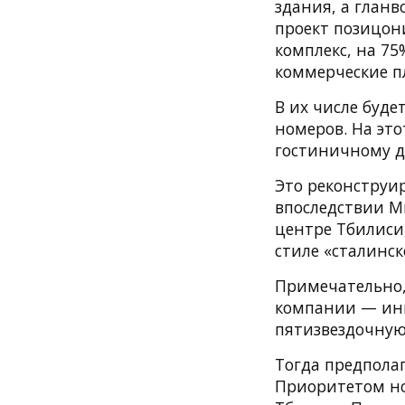
здания, а гланв
проект позицон
комплекс, на 7
коммерческие п
В их числе буде
номеров. На это
гостиничному д
Это реконструи
впоследствии Ми
центре Тбилиси,
стиле «сталинск
Примечательно,
компании — инве
пятизвездочную
Тогда предполаг
Приоритетом но