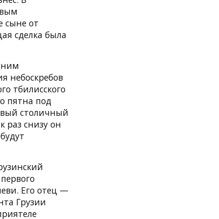
ивым
е сыне от
ая сделка была
одним
ия небоскребов
го тбилисского
о пятна под
овый столичный
к раз снизу он
 будут
грузинский
 первого
еви. Его отец —
нта Грузии
приятеле