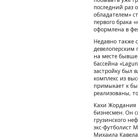
последний раз о
обладателем» ст
первого брака 
оформлена в фев
Недавно также 
девелоперским п
на месте бывше
бассейна «Lagun
застройку был 
комплекс из выс
примыкает к бы
реализованы, т
Кахи Жордания —
бизнесмен. Он 
грузинского не
экс-футболист 
Михаила Кавелаш