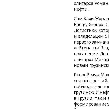
олигарха Романа
нефти.
Сам Кахи Жордан
Energy Group». 
Логистик», кот
и владельцем 51
первого замнача
лейтенанта Вла
покушение. До 
олигарха Михаил
новый грузинск
Второй муж Мак
связан с россий
наблюдательног
грузинский неф
в Грузии, так и
формированием 