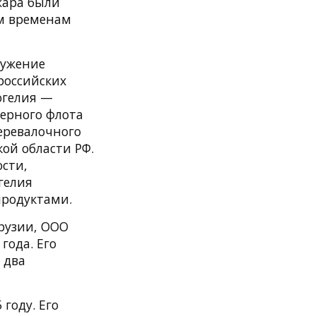
жара были
ем временам
ружение
российских
огелия —
верного флота
перевалочного
ой области РФ.
сти,
гелия
продуктами.
рузии, ООО
года. Его
 два
 году. Его