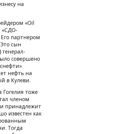
изнесу на
рейдером «Oil
и «СДО-
 Его партнером
 Это сын
 генерал-
было совершено
сснефти»
яет нефть на
й в Кулеви.
 Гогелия тоже
стал членом
й и принадлежит
шо известен как
зированным
и. Тогда