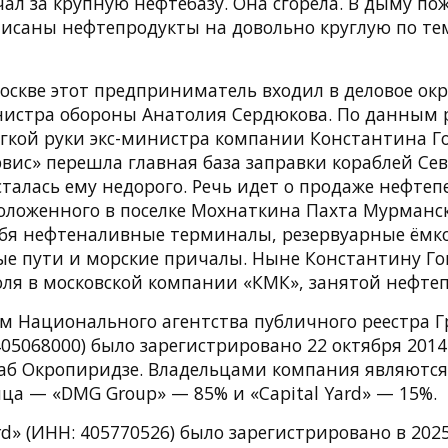
ал за крупную нефтебазу. Она сгорела. В дыму по
писаны нефтепродукты на довольно круглую по т
Москве этот предприниматель входил в деловое ок
истра обороны Анатолия Сердюкова. По данным 
легкой руки экс-министра компании Константина Г
вис» перешла главная база заправки кораблей Се
талась ему недорого. Речь идет о продаже нефте
положенного в поселке Мохнаткина Пахта Мурманск
ебя нефтеналивные терминалы, резервуарные ёмко
е пути и морские причалы. Ныне Константину Го
ля в московской компании «КМК», занятой нефте
м Национального агентства публичного реестра Г
405068000) было зарегистрировано 22 октября 2014 
аб Окропиридзе. Владельцами компания являются
ца — «DMG Group» — 85% и «Capital Yard» — 15%.
rd» (ИНН: 405770526) было зарегистрировано в 2025