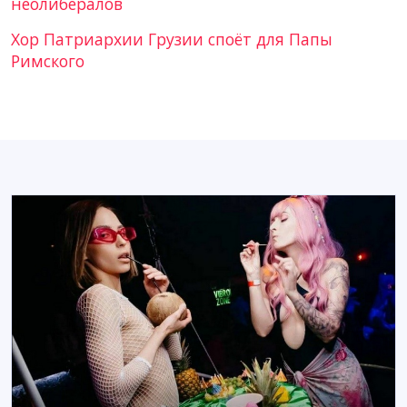
неолибералов
Хор Патриархии Грузии споёт для Папы
Римского