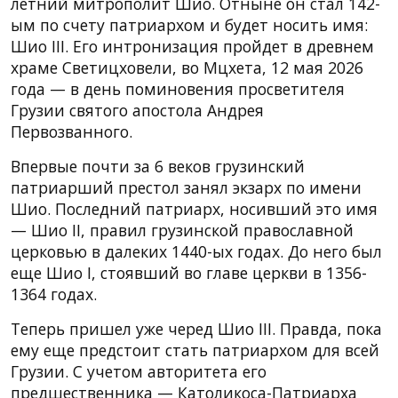
летний митрополит Шио. Отныне он стал 142-
ым по счету патриархом и будет носить имя:
Шио III. Его интронизация пройдет в древнем
храме Светицховели, во Мцхета, 12 мая 2026
года — в день поминовения просветителя
Грузии святого апостола Андрея
Первозванного.
Впервые почти за 6 веков грузинский
патриарший престол занял экзарх по имени
Шио. Последний патриарх, носивший это имя
— Шио II, правил грузинской православной
церковью в далеких 1440-ых годах. До него был
еще Шио I, стоявший во главе церкви в 1356-
1364 годах.
Теперь пришел уже черед Шио III. Правда, пока
ему еще предстоит стать патриархом для всей
Грузии. С учетом авторитета его
предшественника — Католикоса-Патриарха