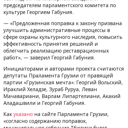
председателем парламентского комитета по
культуре Георгием Габуния.
— «Предложенная поправка к закону призвана
улучшить административные процессы в
сфере охраны культурного наследия, повысить
эффективность принятия решений и
облегчить реализацию реставрационных
работ», — заверил Георгий Габуния.
Инициаторами и авторами проекта считаются
депутаты Праламента Грузии от правящей
партии «Грузинская мечта»: Георгий Вольский,
Ираклий Хеладзе, Зураб Руруа, Леван
Мачавариани, Варлам Липартелиани, Акакий
Аладашвили и Георгий Габуния.
Как
указано
на сайте Парламента Грузии,
«согласно содержанию поправок,
муниципальное собрание Тбилиси будет