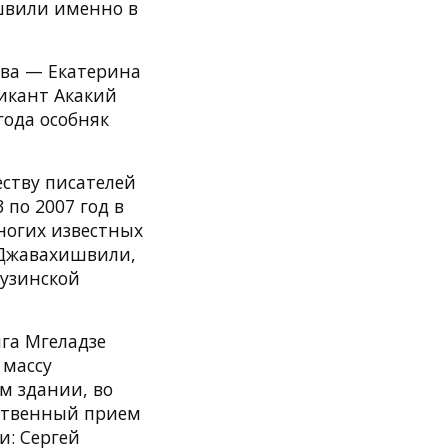
швили именно в
ова — Екатерина
икант Акакий
года особняк
еству писателей
 по 2007 год в
ногих известных
 Джавахишвили,
рузинской
нга Мгеладзе
 массу
ом здании, во
ественный прием
и: Сергей