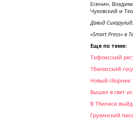
Есенин, Владим
Чуковский и Тео
Давид Сихарулид
«Smart Press» в T
Еще по теме:
Тифлисский рес
Тбилисский гос
Новый сборник 
Вышел в свет и
В Тбилиси выйд
Грузинский пис