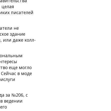
равительства
 целая
ликих писателей
атели не
ское здание
, или даже колл-
циональным
интересы
ство еще могло
 Сейчас в моде
рислуги
да за №206, с
 в ведении
его