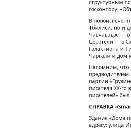
структурным по
госконтору: «О
В новоиспеченн
Тбилиси, но и д
Чавчавадзе — в
Церетели — в С
Галактиона и Т
Чаргали и дом-
Напомним, что 
предводителем 
партии «Грузин
писателя XX-го 
писателей» был 
СПРАВКА «Smar
Здание «Дома п
адресу: улица И