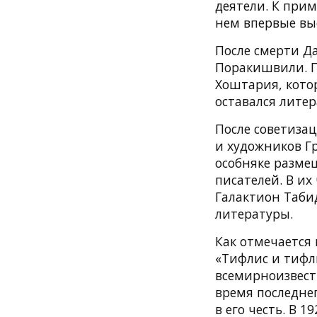
деятели. К при
нем впервые вы
После смерти Д
Поракишвили. П
Хоштария, кото
оставался лите
После советизац
и художников Гр
особняке разме
писателей. В и
Галактион Табид
литературы.
Как отмечается 
«Тифлис и тифл
всемирноизвестн
время последне
в его честь. В 