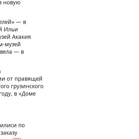
в новую
елей» — в
ей Ильи
узей Акакия
м-музей
вела — в
а
ии от правящей
ого грузинского
году, в «Доме
билиси по
заказу