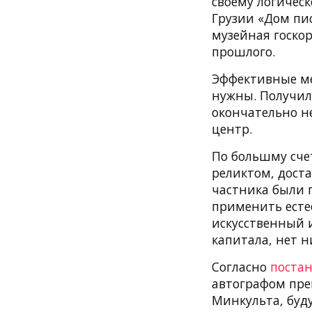
своему логичес
Грузии «Дом пис
музейная госкор
прошлого.
Эффективные ме
нужны. Получил
окончательно не
центр.
По большму сче
реликтом, дост
частника были п
применить есте
искусственный 
капитала, нет н
Согласно
поста
автографом пре
Минкульта, буду