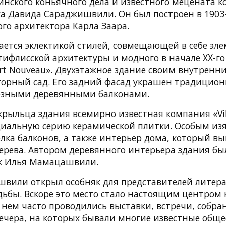
инского коньячного дела и известного мецената к
ка Давида Сараджишвили. Он был построен в 1903-
го архитектора Карла Заара.
ается эклектикой стилей, совмещающей в себе эл
ифлисской архитектуры и модного в начале XX-го
rt Nouveau». Двухэтажное здание своим внутренн
торный сад. Его задний фасад украшен традицио
езными деревянными балконами.
рыльца здания всемирно известная компания «Vil
циальную серию керамической плитки. Особым из
лка балконов, а также интерьер дома, который в
ерева. Автором деревянного интерьера здания бы
к Илья Мамацашвили.
вили открыл особняк для представителей литерат
дьбы. Вскоре это место стало настоящим центром
 нем часто проводились выставки, встречи, собра
ечера, на которых бывали многие известные общ