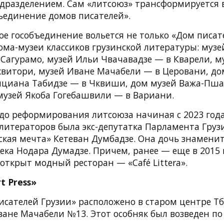
дразделением. Сам «литсоюз» трансформируется 
бъединение домов писателей».
ое гособъединение вольется не только «Дом писат
ома-музеи классиков грузинской литературы: муз
 Сагурамо, музей Ильи Чвачавадзе — в Кварели, м
хвитори, музей Иване Мачабели — в Церовани, до
ициана Табидзе — в Чквиши, дом музей Важа-Пша
музей Якоба Гогебашвили — в Вариани.
до реформирования литсоюза начиная с 2023 год
литераторов была экс-депутатка Парламента Груз
ская мечта» Кетеван Думбадзе. Она дочь знаменит
века Нодара Думадзе. Причем, ранее — еще в 2015 
открыт модный ресторан — «Café Littera».
t Press»
исателей Грузии» расположено в старом центре Т
ване Мачабели №13. Этот особняк был возведен по 