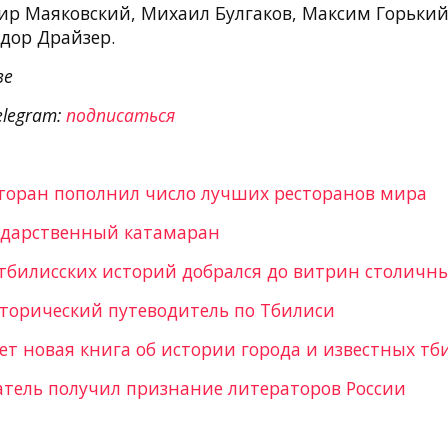
ир Маяковский, Михаил Булгаков, Максим Горький
дор Драйзер.
зе
elegram:
подписаться
торан пополнил число лучших ресторанов мира
ударственный катамаран
тбилисских историй добрался до витрин столичн
сторический путеводитель по Тбилиси
ет новая книга об истории города и известных тб
атель получил признание литераторов России