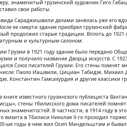
меру, знаменитый грузинский художник Гиго Габа
ставил свои работы.
авида Сараджишвили делами занялась уже его вд
осле ее смерти здание приобрел грузинский фабр
рый продолжил старые традиции. Вплоть до 1921 
ратурным и культурным салоном.
ии Грузии в 1921 году здание было передано Общ
узии и получило название Дворца искусств. С 1923
щался Союз писателей Грузии. Его стены помнят м
х числе: Паоло Иашвили, Цициан Табидзе, Михаил
зе, Константин Гамсахурдия и другие классики г
в книге известного грузинского публициста Вахта
исцы», стены тбилисского дома писателей помнят
ых знаменитостей. В частности, в 1914 году в эт
го визита в Тбилиси Николая II-го проходил торж
1920-ые годы в нем жил Осип Мандельштам и бывал