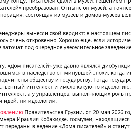
кому концу. Писателей сдали в музей. Решением П
ателей» преобразован. Отныне он музей, а точнее
порация, состоящая из музеев и домов-музеев ве
неджеры вынесли свой вердикт: в настоящем пис
ось очень откровенно. Хорошо еще, если историче
 заточат под очередное увеселительное заведение
ту, «Дом писателей» уже давно являлся дисфунк
авшимся в наследство от минувшей эпохи, когда 
одчинены обществу и государству. Тогда государ
ственный интеллект и имело какую-то идеологию.
интеллект, а у управленцев, выполняющих роль п
и идей, ни идеологии.
новлению
Правительства Грузии, от 20 мая 2026 го
мьера Ираклия Кобахидзе, госмузеи, находящиеся
т переданы в ведение «Дома писателей» и станут 