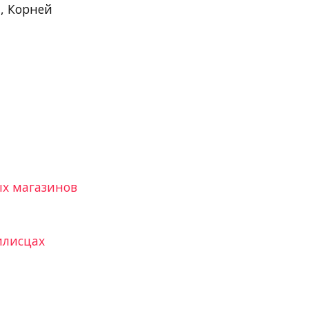
, Корней
ых магазинов
илисцах