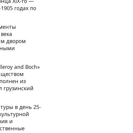
онца XIX-го —
1905 годах по
ементы
 века
им двором
нными
leroy and Boch»
яществом
ыполнен из
л грузинский
уры в день 25-
 культурной
ния и
ественные