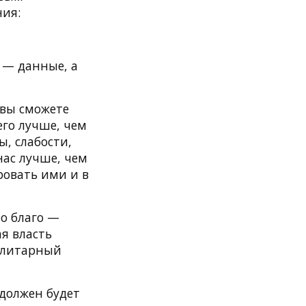
ния:
 — данные, а
 вы сможете
его лучше, чем
ы, слабости,
нас лучше, чем
ровать ими и в
во благо —
я власть
талитарный
 должен будет