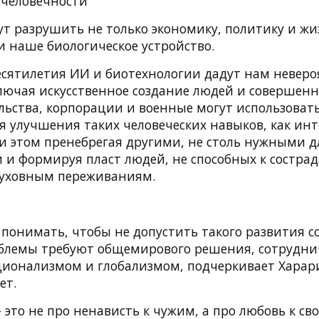
 человечности
ут разрушить не только экономику, политику и ж
и наше биологическое устройство.
сятилетия ИИ и биотехнологии дадут нам невер
ключая искусственное создание людей и совершен
льства, корпорации и военные могут использовать
я улучшения таких человеческих навыков, как инт
и этом пренебрегая другими, не столь нужными д
 и формируя пласт людей, не способных к сострад
духовным переживаниям.
 понимать, чтобы не допустить такого развития с
блемы требуют общемирового решения, сотрудни
ционализмом и глобализмом, подчеркивает Харар
ет.
то не про ненависть к чужим, а про любовь к свои