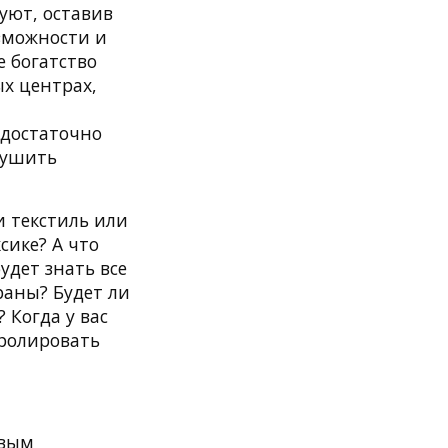
уют, оставив
озможности и
 богатство
х центрах,
 достаточно
рушить
и текстиль или
сике? А что
удет знать все
раны? Будет ли
 Когда у вас
тролировать
овым