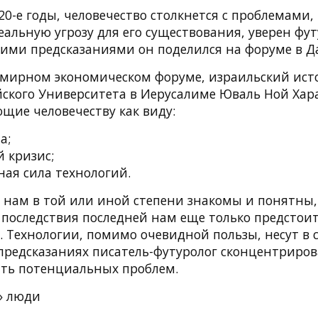
020-е годы, человечество столкнется с проблемами,
еальную угрозу для его существования, уверен фу
оими предсказаниями он поделился на форуме в Да
емирном экономическом форуме, израильский исто
йского Университета в Иерусалиме Юваль Ной Хар
щие человечеству как виду:
а;
 кризис;
ая сила технологий.
е нам в той или иной степени знакомы и понятны,
последствия последней нам еще только предстоит
 Технологии, помимо очевидной пользы, несут в с
х предсказаниях писатель-футуролог сконцентриро
ять потенциальных проблем.
» люди