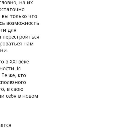
ловно, на их
достаточно
 вы только что
ась возможность
ги для
 перестроиться
ироваться нам
зни.
 в XXI веке
ности. И
Те же, кто
сполезного
о, в свою
и себя в новом
ается