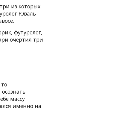
 три из которых
туролог Юваль
восе.
рик, футуролог,
ари очертил три
 то
 осознать,
ебе массу
вался именно на