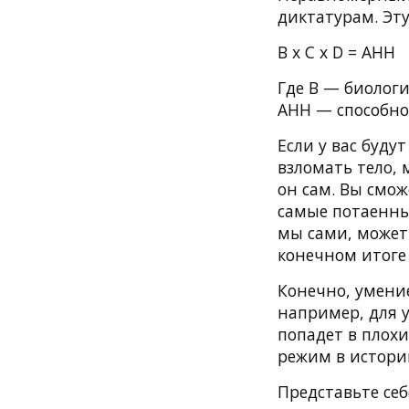
диктатурам. Эт
B x C x D = AHH
Где B — биолог
AHH — способно
Если у вас буду
взломать тело, 
он сам. Вы смож
самые потаенны
мы сами, может
конечном итоге
Конечно, умение
например, для 
попадет в плох
режим в истори
Представьте себ