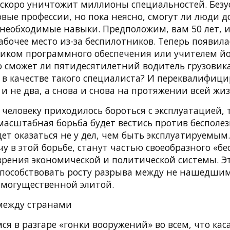
скоро уничтожит миллионы специальностей. Безус
вые профессии, но пока неясно, смогут ли люди 
 необходимые навыки. Предположим, вам 50 лет, и
абочее место из-за беспилотников. Теперь появил
чиком программного обеспечения или учителем йо
 сможет ли пятидесятилетний водитель грузовика
 в качестве такого специалиста? И переквалифиц
 и не два, а снова и снова на протяжении всей жи
человеку приходилось бороться с эксплуатацией, то
масштабная борьба будет вестись против бесполез
дет оказаться не у дел, чем быть эксплуатируемым. 
у в этой борьбе, станут частью своеобразного «бе
 зрения экономической и политической системы. Эт
 способствовать росту разрыва между не нашедшим
могущественной элитой.
 между странами
я в разгаре «гонки вооружений» во всем, что кас