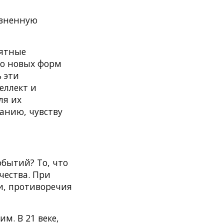
изненную
оятные
но новых форм
 эти
еллект и
ля их
анию, чувству
обытий? То, что
чества. При
и, противоречия
м. В 21 веке,