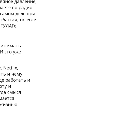
вяное давление,
шаете по радио
 самом деле при
ыбаться, но если
 ГУЛАГе.
принимать
И это уже
Netflix,
ить и чему
де работать и
оту и
гда смысл
мается
 жизнью.