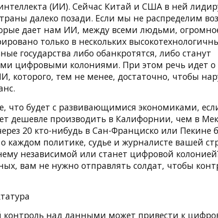
интеллекта (ИИ). Сейчас Китай и США в ней лидир
страны далеко позади. Если мы не распределим в
торые дает нам ИИ, между всеми людьми, огромное
рировано только в нескольких высокотехнологичны
ьные государства либо обанкротятся, либо станут
ми цифровыми колониями. При этом речь идет о
, которого, тем не менее, достаточно, чтобы на
анс.
е, что будет с развивающимися экономиками, есл
ет дешевле производить в Калифорнии, чем в Мек
 через 20 кто-нибудь в Сан-Франциско или Пекине б
о каждом политике, судье и журналисте вашей ст
нему независимой или станет цифровой колонией?
ных, вам не нужно отправлять солдат, чтобы кон
ктатура
 контроль над данными может привести к цифр