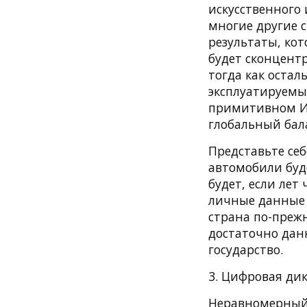
искусственного 
многие другие 
результаты, ко
будет сконцент
тогда как остал
эксплуатируемы
примитивном ИИ
глобальный бал
Представьте себ
автомобили буд
будет, если лет
личные данные 
страна по-преж
достаточно дан
государство.
3. Цифровая ди
Неравномерный