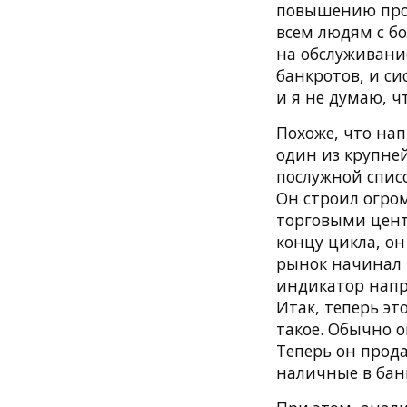
повышению проц
всем людям с б
на обслуживани
банкротов, и си
и я не думаю, чт
Похоже, что нап
один из крупне
послужной списо
Он строил огро
торговыми цент
концу цикла, он
рынок начинал 
индикатор напр
Итак, теперь эт
такое. Обычно 
Теперь он прод
наличные в банк