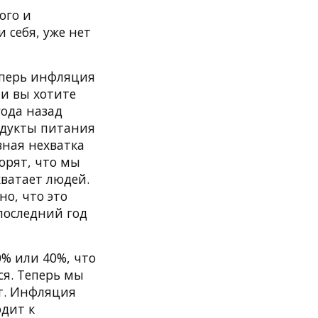
ого и
 себя, уже нет
еперь инфляция
и вы хотите
года назад
родукты питания
вная нехватка
орят, что мы
хватает людей.
но, что это
 последний год
0% или 40%, что
ся. Теперь мы
т. Инфляция
одит к