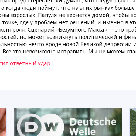
итик предостерегает: «Я думаю, что следующая с
о когда люди поймут, что на этих рынках больше 
оны взрослых. Папуля не вернется домой, чтобы в
точке, где у проблем нет решений, и именно в эт
 контроля. Сценарий «Безумного Макса» — это кр
ностей, но может возникнуть политический и фин
еальностью нечто вроде новой Великой депрессии 
 Все это невозможно исправить. Мы не можем спас
сит ответный удар