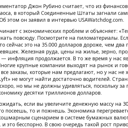
ментатор Джон Рубино считает, что из финансов
аоса, в который Соединенные Штаты загнали сами
 Об этом он заявил в интервью USAWatchdog.com.
чинает с экономических проблем и объясняет: «Т
кать повсюду. Посмотрите на пиломатериалы. Есл
то сейчас это на 35.000 долларов дороже, чем два 
ревяшек. Железная руда, цены на жилье, зерно, п
 — инфляция продолжается. В то же время у нас я
Многие крупные компании выходят на рынок и гов
 все заказы, которые нам предлагают, но у нас не 
Lyft» не могут найти достаточно водителей. Стран
скоро, но мы не должны удивляться, поскольку за
кономику десятки триллионов долларов.
 ожидать, если вы увеличите денежную массу на 3
о посеешь, то и пожнешь. Экономика перегревает
 кошмарным сценарием в системе бумажных валю
 и это бесспорно. В свою очередь такой рост прив