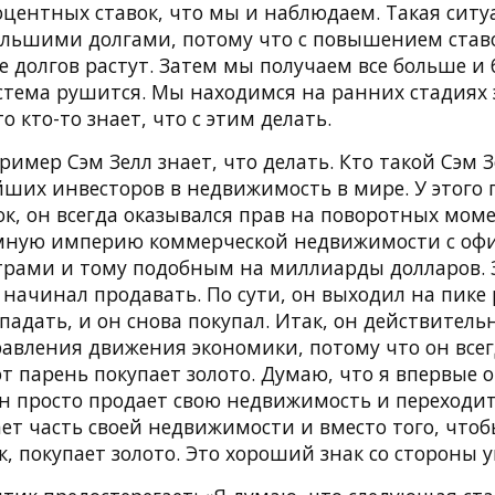
ентных ставок, что мы и наблюдаем. Такая ситу
ольшими долгами, потому что с повышением став
е долгов растут. Затем мы получаем все больше и
стема рушится. Мы находимся на ранних стадиях э
о кто-то знает, что с этим делать.
ример Сэм Зелл знает, что делать. Кто такой Сэм 
йших инвесторов в недвижимость в мире. У этого
к, он всегда оказывался прав на поворотных моме
мную империю коммерческой недвижимости с оф
рами и тому подобным на миллиарды долларов. З
 начинал продавать. По сути, он выходил на пике
падать, и он снова покупал. Итак, он действител
авления движения экономики, потому что он всег
от парень покупает золото. Думаю, что я впервые 
он просто продает свою недвижимость и переходит
ает часть своей недвижимости и вместо того, что
, покупает золото. Это хороший знак со стороны 