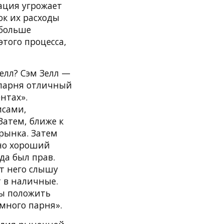
ация угрожает
ок их расходы
 больше
того процесса,
Зелл? Сэм Зелл —
 парня отличный
нтах».
исами,
атем, ближе к
 рынка. Затем
ьно хороший
да был прав.
от него слышу
 в наличные.
бы положить
умного парня».