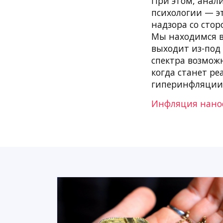
При этом, анал
психологии — эт
надзора со стор
Мы находимся в 
выходит из-под
спектра возмож
когда станет р
гиперинфляции.
Инфляция нано