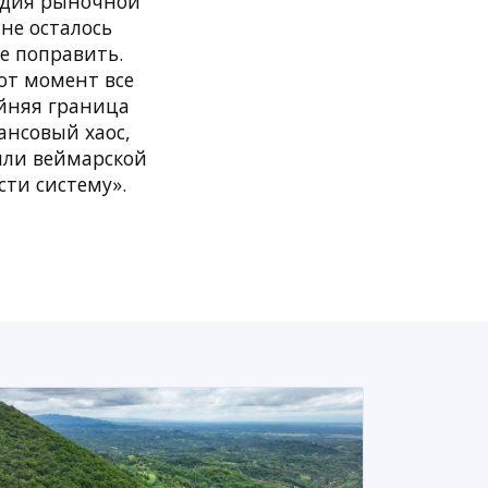
тадия рыночной
не осталось
се поправить.
от момент все
айняя граница
ансовый хаос,
или веймарской
ти систему».