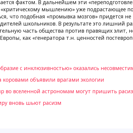
тается фактом. В дальнейшем эти «переподготовл
н. «критическому мышлению» уже подрастающее по
ся, что подобная «промывка мозгов» придется не 
дителей школьников. В результате это лишний раз
тельную часть общества против правящих элит, н
вропы, как «генератора т.н. ценностей постевроп
образие с инклюзивностью» оказались несовмест
а коровами объявили врагами экологии
ыр во вселенной астрономам могут пришить раси
иру вновь шьют расизм