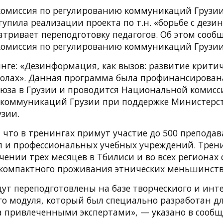
омиссия по регулированию коммуникаций Грузии
упила реализации проекта по т.н. «борьбе с дез
атривает переподготовку педагогов. Об этом сооб
омиссия по регулированию коммуникаций Грузии
нге: «Дезинформация, как вызов: развитие критич
лах». Данная программа была профинансирован
оюза в Грузии и проводится Национальной комисс
коммуникаций Грузии при поддержке Министерст
узии.
 что в тренингах примут участие до 500 преподав
 и профессиональных учебных учреждений. Трен
чении трех месяцев в Тбилиси и во всех регионах 
х компактного проживания этнических меньшинств
дут переподготовлены на базе творческиого и инт
го модуля, который был специально разработан д
а привлеченными экспертами», — указано в сооб