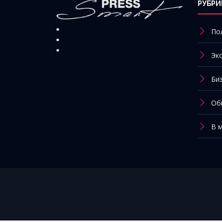
РУБРИ
По
Эк
Би
Об
В 