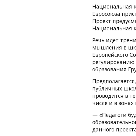
Национальная к
Евросоюза прист
Проект предусм
Национальная к
Речь идет трени
мышления в шко
Европейского С
регулированию 
образования Гр
Предполагается,
публичных школ
проводится в те
числе и в зона
— «Педагоги бу
образовательно
данного проект