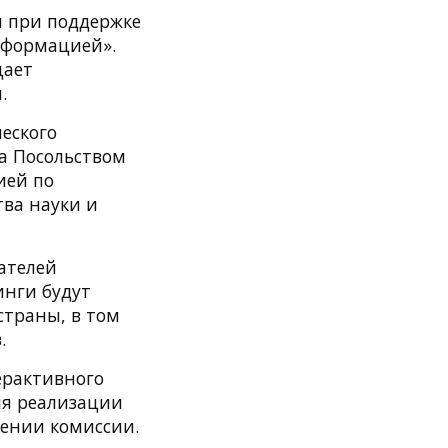
 при поддержке
информацией».
щает
.
еского
а Посольством
ией по
ва науки и
ателей
инги будут
страны, в том
.
ерактивного
ля реализации
щении комиссии.