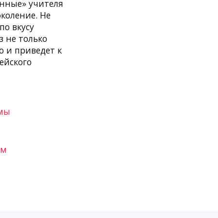
енные» учителя
коление. Не
по вкусу
 не только
о и приведет к
ейского
имы
зм