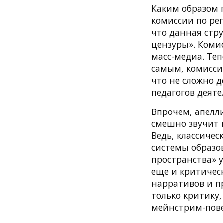
Каким образом 
комиссии по ре
что данная стру
цензуры». Коми
масс-медиа. Теп
самым, комиссия
что не сложно 
педагогов деяте
Впрочем, апелл
смешно звучит и
Ведь, классиче
системы образов
пространства» 
еще и критичес
нарративов и п
только критику,
мейнстрим-пове