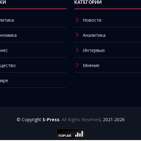
КИ
КАТЕГОРИИ
литика
Новости
ономика
Аналитика
знес
Интервью
щество
Мнение
мире
© Copyright
S-Press
.
All Rights Reserved
, 2021-2026