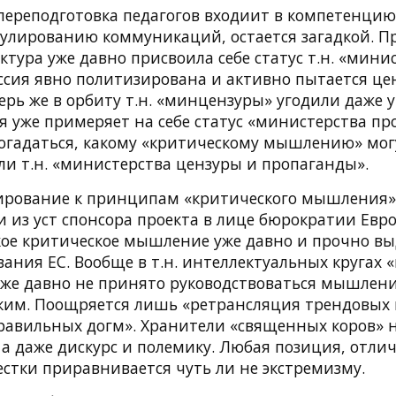
переподготовка педагогов входиит в компетенци
гулированию коммуникаций, остается загадкой. П
ктура уже давно присвоила себе статус т.н. «мини
ссия явно политизирована и активно пытается це
ерь же в орбиту т.н. «минцензуры» угодили даже 
 уже примеряет на себе статус «министерства про
догадаться, какому «критическому мышлению» мог
ли т.н. «министерства цензуры и пропаганды».
ирование к принципам «критического мышления»
 из уст спонсора проекта в лице бюрократии Евро
ское критическое мышление уже давно и прочно вы
ания ЕС. Вообще в т.н. интеллектуальных кругах 
уже давно не принято руководствоваться мышлени
ким. Поощряется лишь «ретрансляция трендовых
равильных догм». Хранители «священных коров» 
 а даже дискурс и полемику. Любая позиция, отл
стки приравнивается чуть ли не экстремизму.