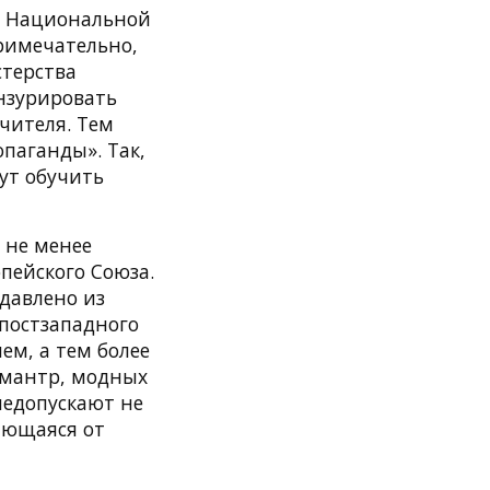
ю Национальной
римечательно,
стерства
нзурировать
учителя. Тем
паганды». Так,
ут обучить
 не менее
пейского Союза.
давлено из
«постзападного
ем, а тем более
 мантр, модных
недопускают не
ичющаяся от