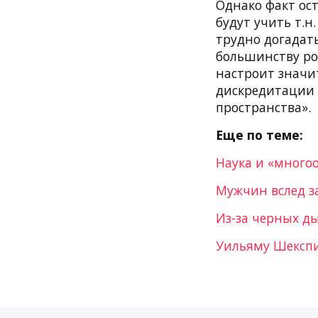
Однако факт ос
будут учить т.
трудно догадать
большинству ро
настроит значи
дискредитации Е
пространства».
Еще по теме:
Наука и «много
Мужчин вслед з
Из-за черных д
Уильяму Шексп