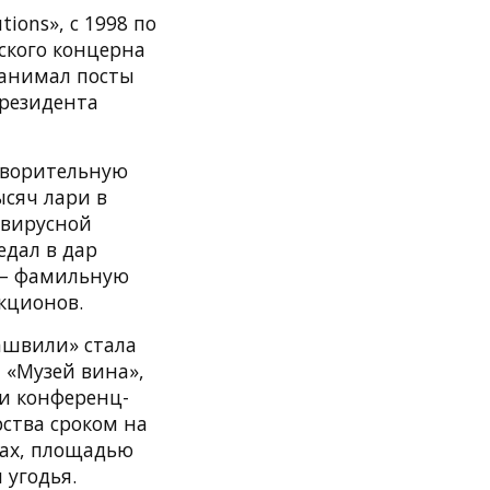
ions», с 1998 по
ского концерна
 занимал посты
президента
отворительную
ысяч лари в
авирусной
едал в дар
 — фамильную
кционов.
ашвили» стала
 «Музей вина»,
 и конференц-
рства сроком на
сах, площадью
 угодья.