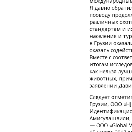
международным
Я давно обратил
пооводу продолж
различных охот
стандартам и и
населения и ту
в Грузии оказал
оказать содейс
Вместе с соотв
итогам исследо
как нельзя луч
животных, прич
заявлении Дави
Следует отмети
Грузии, ООО «HJ
Идентификацион
Амисулашвили, 
— ООО «Global V