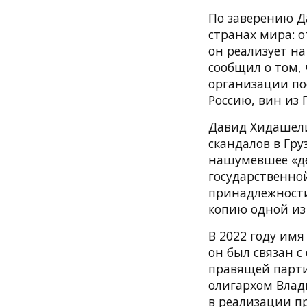
По заверению Д
странах мира: о
он реализует на
сообщил о том,
организации пос
Россию, вин из 
Давид Хидашели
скандалов в Гру
нашумевшее «де
государственно
принадлежности
копию одной из
В 2022 году имя
он был связан 
правящей парти
олигархом Влад
в реализации пр