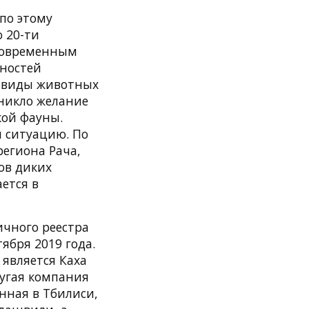
 по этому
о 20-ти
 современным
бностей
е виды животных
зникло желание
кой фауны.
 ситуацию. По
региона Рача,
ов диких
ется в
ичного реестра
тября 2019 года.
является Каха
ругая компания
анная в Тбилиси,