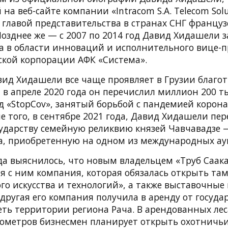
на веб-сайте компании «Intracom S.A. Telecom Solut
 главой представительства в странах СНГ француз
 Позднее же — с 2007 по 2014 год Давид Хидашели
а в области инноваций и исполнительного вице-
ской корпорации АФК «Система».
авид Хидашели все чаще проявляет в Грузии благ
, в апреле 2020 года он перечислил миллион 200 т
д «StopCov», занятый борьбой с пандемией корон
 того, в сентябре 2021 года, Давид Хидашели пер
сударству семейную реликвию князей Чавчавадзе
ека, приобретенную на одном из международных ау
ода выяснилось, что новым владельцем «Труб Саак
 с ним компания, которая обязалась открыть там
о искусства и технологий», а также выставочные
к другая его компания получила в аренду от госуда
реть территории региона Рача. В арендованных ле
лометров бизнесмен планирует открыть охотничьи