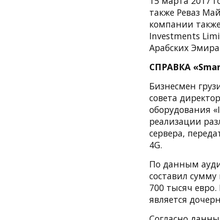
15 марта 2017 г
также Реваз Май
компании также 
Investments Lim
Арабских Эмират
СПРАВКА «Smar
Бизнесмен груз
совета директо
оборудования «I
реализации раз
сервера, переда
4G.
По данным ауди
составил сумму
700 тысяч евро.
является дочер
Согласно данны