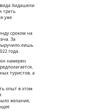
авида Хидашели
и треть
ия уже
ренду сроком на
ача. За
 выручило лишь
022 года.
 он намерен
редполагается,
ых туристов, а
ть опыт в этом
в
было желание,
ющее