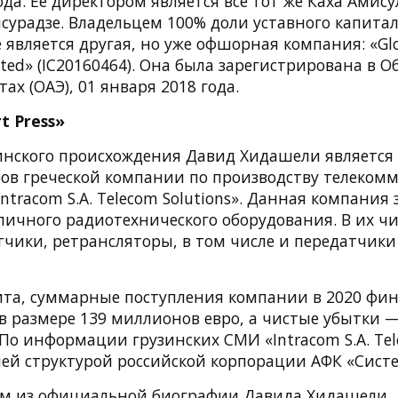
ода. Ее директором является все тот же Каха Амис
сурадзе. Владельцем 100% доли уставного капитал
является другая, но уже офшорная компания: «Glob
ited» (IC20160464). Она была зарегистрирована в
ах (ОАЭ), 01 января 2018 года.
t Press»
инского происхождения Давид Хидашели является
ров греческой компании по производству телеко
ntracom S.A. Telecom Solutions». Данная компания 
личного радиотехнического оборудования. В их ч
тчики, ретрансляторы, в том числе и передатчики
та, суммарные поступления компании в 2020 фин
 в размере 139 миллионов евро, а чистые убытки 
 По информации грузинских СМИ «Intracom S.A. Tel
ней структурой российской корпорации АФК «Систе
м из официальной биографии Давида Хидашели,