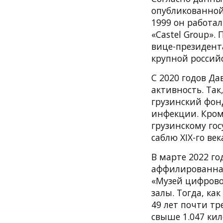
опубликованной 
1999 он работал
«Castel Group».
вице-президент
крупной россий
С 2020 годов Д
активность. Так
грузинский фон
инфекции. Кроме
грузинскому го
саблю XIX-го в
В марте 2022 г
аффилированная
«Музей цифровог
залы. Тогда, ка
49 лет почти т
свыше 1.047 ки