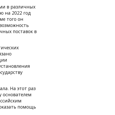
ми в различных
ю на 2022 год
ме того он
 возможность
ечных поставок в
тических
язано
ции
 установления
сударству
ла. На этот раз
у основателем
оссийским
оказать помощь