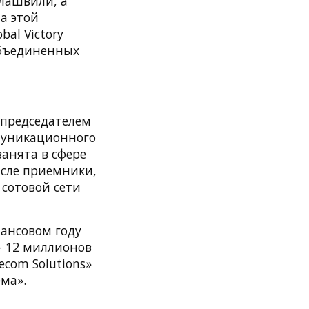
улашвили, а
а этой
al Victory
 Объединенных
 председателем
ммуникационного
занята в сфере
исле приемники,
 сотовой сети
ансовом году
— 12 миллионов
ecom Solutions»
ма».