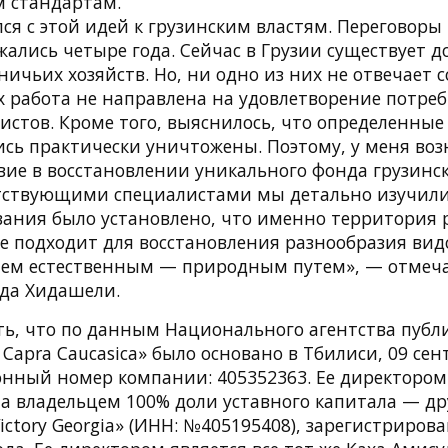
 стандартам.
ся с этой идей к грузинским властям. Переговоры
ались четыре года. Сейчас в Грузии существует д
ничьих хозяйств. Но, ни одно из них не отвечает
х работа не направлена на удовлетворение потре
ристов. Кроме того, выяснилось, что определенны
ись практически уничтожены. Поэтому, у меня во
твие в восстановлении уникального фонда грузинс
етствующими специалистами мы детально изучили
вания было установлено, что именно территория 
ше подходит для восстановления разнообразия вид
ем естественным — природным путем», — отмеча
да Хидашели.
ть, что по данным Национального агентства публ
 Capra Caucasica» было основано в Тбилиси, 09 сен
ный номер компании: 405352363. Ее директором 
а владельцем 100% доли уставного капитала — д
ictory Georgia» (ИНН: №405195408), зарегистриров