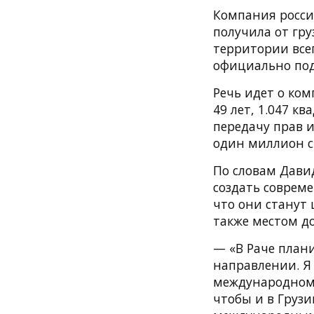
Компания росси
получила от гру
территории всег
официально под
Речь идет о ком
49 лет, 1.047 к
передачу прав и
один миллион ст
По словам Дави
создать соврем
что они станут
также местом до
— «В Раче плани
направлении. Я
международном 
чтобы и в Грузи