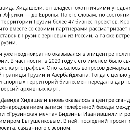
авида Хидашели, он владеет охотничьими угодья
т Африки — до Европы. По его словам, по состояни
 территории Грузии более 47 бизнес-проектов. Кро
 что вместе со своими партнерами рассматривает
тавок в Грузию зерновых из России, а также встр
Грузии.
 уже неоднократно оказывался в эпицентре поли
зии. В частности, в 2020 году с его именем было св
ло картографов». Оно касалось вопросов демарка
й границы Грузии и Азербайджана. Тогда с целью
 спорных территорий бизнесмен передал в дар го
 версий архивных карт.
 Давида Хидашели вновь оказалось в центре сканда
с обнародованием записи телефонной беседы межд
и «Грузинская мечта» Бидзины Иванившили и р
имиром Евтушенковым. В ней, последний просит 
оекта, связанного с зерном.