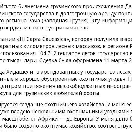
йского бизнесмена грузинского происхождения Д
зинского государства в долгосрочную аренду почт
о региона Рача (Западная Грузия). Эту информац
твердил и сам предприниматель.
пании «HJ Capra Caucasica», которая получила в а
вадратных километров лесных массивов, в регионе Р
спользования 104.712 гектаров лесов государство
о тысяч лари. Сделка была оформлена 11 марта 2
да Хидашели, в арендованных у государства лесах
енные и хорошо обустроенные охотничья угодья. П
 центром притяжения высокобюджетных иностранн
суга для грузинских любителей охоты.
руется создание охотничьего хозяйства. У меня ес
 уже владею несколькими охотничьими угодьями 
масштабе: от Африки — до Европы. У меня двно 
и было создано охотничье хозяйство, соответству