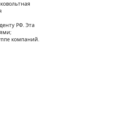
оковольтная
я
енту РФ. Эта
ями;
уппе компаний.