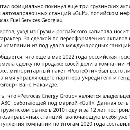
тал официально покинул еще три грузинских акти
ти автозаправочных станций «Gulf», потийском не
as Fuel Services Georgia».
ртов, уход из Грузии российского капитала носит 
характер. За сделкой по переоформлению активов
и компании из под удара международных санкций
бщается, что еще в мае 2022 года российская гос
мила сделку по продаже своей доли в компании «P
о же, миноритарный пакет «Роснефти» был всего л
а имя управляющего партнера-учредителя и ген
y Group» Вано Накаидзе.
ь, что «Petrocas Energy Group» является владельц
 АЗС, работающей под маркой «Gulf». Данная сеть
грузинском рынке в 2010 году и за 12 лет постро
втозаправочных станций, включающую в себя уже 
тупления компании по итогам 2020 года составил