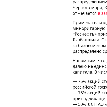
распределением
Черного моря, 
отмечается
в з
Примечательно,
миноритарную до
«Роснефть» при
Якобашвили. Ст
за бизнесменом
распределено ср
Напомним, что 
далеко не един
капитала. В чис
— 75% акций ст
российской гос
— 75% акций ст
принадлежащие 
— 50% в СП АО 