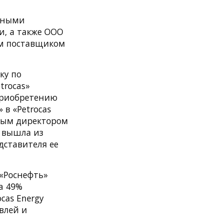
упными
и, а также ООО
шим поставщиком
ку по
trocas»
 приобретению
в «Petrocas
ным директором
ю вышла из
едставителя ее
 «Роснефть»
а 49%
cas Energy
влей и