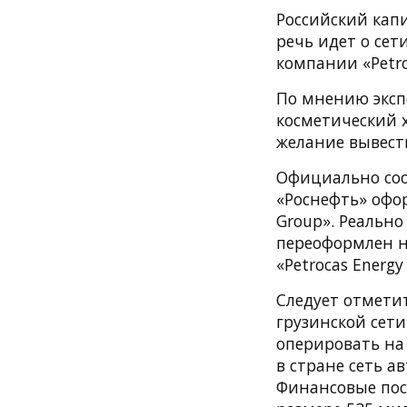
Российский капи
речь идет о се
компании «Petroc
По мнению экспе
косметический 
желание вывест
Официально соо
«Роснефть» офор
Group». Реальн
переоформлен н
«Petrocas Energ
Следует отметит
грузинской сети
оперировать на 
в стране сеть а
Финансовые пос