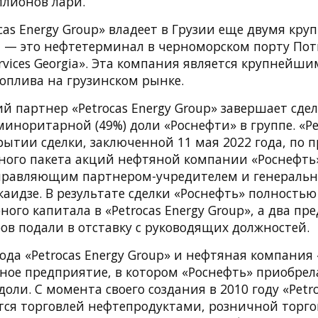
ллионов лари.
cas Energy Group» владеет в Грузии еще двумя кр
 — это нефтетерминал в черноморском порту Пот
Services Georgia». Эта компания является крупней
оплива на грузинском рынке.
 партнер «Petrocas Energy Group» завершает сдел
иноритарной (49%) доли «Роснефти» в группе. «Pe
рытии сделки, заключенной 11 мая 2022 года, по
ого пакета акций нефтяной компании «Роснефть» 
управляющим партнером-учредителем и генераль
аидзе. В результате сделки «Роснефть» полность
ного капитала в «Petrocas Energy Group», а два пр
ов подали в отставку с руководящих должностей.
года «Petrocas Energy Group» и нефтяная компания
тное предприятие, в котором «Роснефть» приобрел
ли. С момента своего создания в 2010 году «Petro
тся торговлей нефтепродуктами, розничной торго