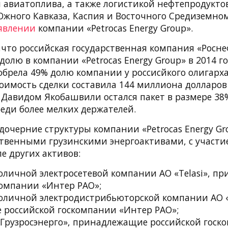
 авиатоплива, а также логистикой нефтепродуктов
Южного Кавказа, Каспия и Восточного Средиземно
аявлении
компании «Petrocas Energy Group».
что российская государственная компания «Росне
лю в компании «Petrocas Energy Group» в 2014 го
обрела 49% долю компании у россисйкого олигарх
оимость сделки составила 144 миллиона долларов
 Давидом Якобашвили остался пакет в размере 38
еди более мелких держателей.
дочерние структуры компании «Petrocas Energy Gr
ственными грузинскими энергоактивами, с участи
ле других активов:
оличной электросетевой компании АО «Telasi», п
компании «Интер РАО»;
оличной электродистрибьюторской компании АО «
российской госкомпании «Интер РАО»;
«Грузросэнерго», принадлежащие российской гос