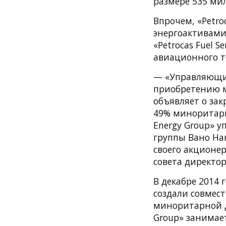
размере 535 ми
Впрочем, «Petro
энергоактивами
«Petrocas Fuel 
авиационного т
— «Управляющий
приобретению м
объявляет о зак
49% миноритарн
Energy Group» 
группы Вано Нак
своего акционер
совета директор
В декабре 2014 
создали совмес
миноритарной до
Group» занимае