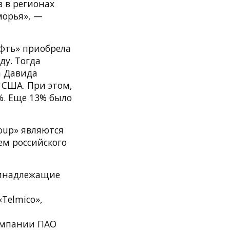
 в регионах
морья», —
фть» приобрела
ду. Тогда
а Давида
 США. При этом,
%. Еще 13% было
oup» являются
ем российского
ринадлежащие
Telmico»,
компании ПАО