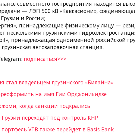
балансе совместного госпредпрития находится выс
ередачи — ЛЭП 500 кВ «Кавкасиони», соединяюща
Грузии и России;
ргия», принадлежащие физическому лицу — резид
ет несколькими грузинскими гидроэлектростанци
coil», принадлежащая одноименной российской гр
1 грузинская автозаправочная станция.
Telegram:
подписаться>>>
я стал владельцем грузинского «Билайна»
переоформить на имя Гии Орджоникидзе
ржоми, когда санкции подкрались
 Грузии переходят под контроль КНР
портфель VTB также перейдет в Basis Bank