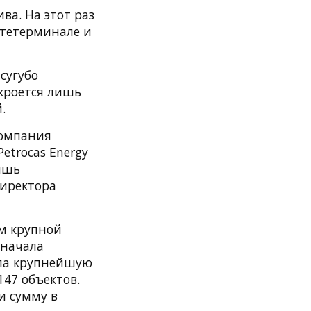
ва. На этот раз
фтетерминале и
сугубо
 кроется лишь
.
компания
etrocas Energy
ишь
директора
ем крупной
 начала
ила крупнейшую
147 объектов.
и сумму в