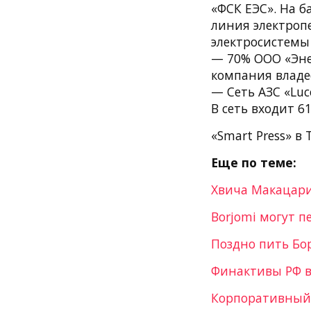
«ФСК ЕЭС». На 
линия электроп
электросистемы 
— 70% ООО «Эне
компания владе
— Сеть АЗС «Lu
В сеть входит 6
«Smart Press» в 
Еще по теме:
Хвича Макацари
Borjomi могут 
Поздно пить Бо
Финактивы РФ в
Корпоративный 