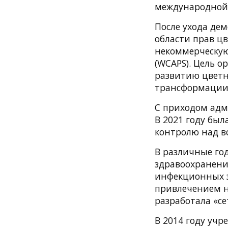
международной 
После ухода де
области прав ц
некоммерческую
(WCAPS). Цель 
развитию цветн
трансформации
С приходом адм
В 2021 году был
контролю над в
В различные год
здравоохранения
инфекционных з
привлечением н
разработала «с
В 2014 году учр