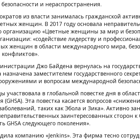
безопасности и нераспространения.
мократов из власти занималась гражданской актив
ветных женщин. В 2017 году основала неправител
 организацию «Цветные женщины за мир и безоп
организации: «содействие лидерству и профессион
ых женщин в области международного мира, безо
 конфликтов».
инистрации Джо Байдена вернулась на государст
а назначена заместителем государственного секре
ооружениями и вопросам международной безопас
ы участвовала в глобальной повестке дня в облас
 (GHSA). Эта повестка касается вопросов «снижени
аболеваний, таких как Эбола и Зика». Активно за
еправительственных заинтересованных сторон к G
еть GHSA следующего поколения».
едила компанию «Jenkins». Эта фирма тесно сотруд