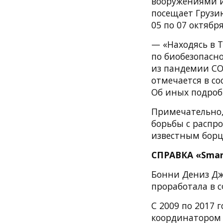
вооружениями и
посещает Грузи
05 по 07 октябр
— «Находясь в 
по биобезопасн
из пандемии COV
отмечается в с
Об иных подроб
Примечательно,
борьбы с распр
известным борц
СПРАВКА «Smar
Бонни Дениз Дже
проработала в с
С 2009 по 2017
координатором