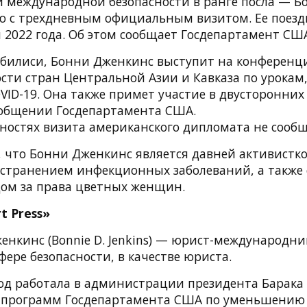
 международной безопасности в ранге посла — 
ю с трехдневным официальным визитом. Ее поездк
я 2022 года. Об этом сообщает Госдепартамент СШ
Тбилиси, Бонни Дженкинс выступит на конференц
ости стран Центральной Азии и Кавказа по урока
ID-19. Она также примет участие в двусторонних
ообщении Госдепартамента США.
ностях визита американского дипломата не сообщ
 что Бонни Дженкинс является давней активистко
остранением инфекционных заболеваний, а также 
ом за права цветных женщин.
t Press»
нкинс (Bonnie D. Jenkins) — юрист-международни
фере безопасности, в качестве юриста.
 год работала в администрации президента Барака
 программ Госдепартамента США по уменьшению 