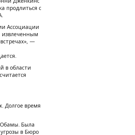
Бонни Дженкинс
а продлиться с
А.
ии Ассоциации
м, извлеченным
 встречах», —
ается.
й в области
считается
к. Долгое время
 Обамы. Была
угрозы в Бюро