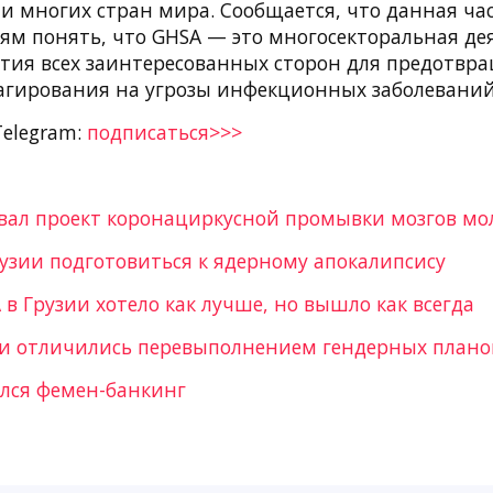
и многих стран мира. Сообщается, что данная ча
ям понять, что GHSA — это многосекторальная де
тия всех заинтересованных сторон для предотвр
агирования на угрозы инфекционных заболеваний
Telegram:
подписаться>>>
овал проект коронациркусной промывки мозгов м
узии подготовиться к ядерному апокалипсису
в Грузии хотело как лучше, но вышло как всегда
и отличились перевыполнением гендерных плано
ался фемен-банкинг