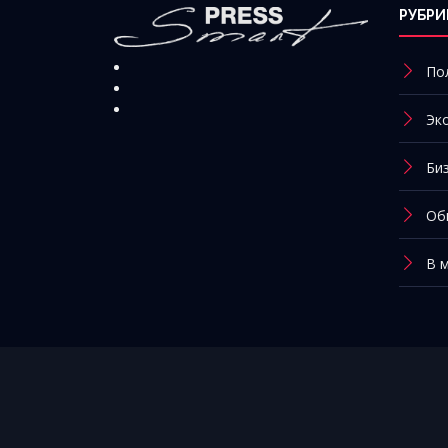
РУБРИ
По
Эк
Би
Об
В 