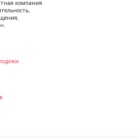
стная компания
ятельность,
ащения,
».
олодежи
в