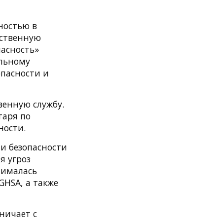
ностью в
ьственную
асность»
альному
пасности и
венную службу.
таря по
ности.
ти безопасности
я угроз
нималась
HSA, а также
ничает с