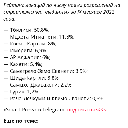
Рейтинг локаций по числу новых разрешений на
строительство, выданных за IX месяцев 2022
года:
— Тбилиси: 50,8%;
— Мцхета-Мтианети: 11,3%;
— Квемо-Картли: 8%;
— Имерети: 6,9%;
— АР Аджария: 6%;
— Кахети: 5,4%;
— Самегрело-Земо Сванети: 3,9%;
— Шида-Картли: 3,8%;
— Самцхе-Джавахети: 2,2%;
— Гурия: 1,2%;
— Рача-Лечхуми и Квемо Сванети: 0,5%.
«Smart Press» в Telegram:
подписаться>>>
Еще по теме: