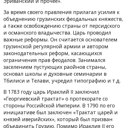
Эриванский и прочее».
За время своего правления прилагал усилия к
объеднению грузинских феодальных княжеств,
а также освобождению страны от персидского
и османского владычества. Царь проводил
важные реформы. Он считается основателем
грузинской регулярной армии и автором
законодательных реформ, касающихся
ограничения прав феодалов. Занимался
заселением пустующих раойнов страны,
основал школы и духовные семинарии в
Тбилиси и Телави, учредил типографию и т.д.
В 1783 году царь Ираклий II заключил
«Георгиевский трактат» о протекорате со
стороны Российской Империи. В 1790 по его
инициативе был заключен «Трактат царей и
князей иверийских», который был призван
объединить Грузию. Помимо Ираклия II его