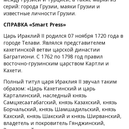
серий: города Грузии, маяки Грузии и
известные личности Грузии.
СПРАВКА «Smart Press»
Царь Ираклий II родился 07 ноября 1720 года в
городе Телави. Являлся представителем
кахетинской ветви царской династии
Багратиони. С 1762 по 1798 год правил
восточно-грузинским царством Картли и
Кахети.
Полный титул царя Ираклия II звучал таким
образом: «Царь Кахетинский и царь
Карталинский, наследный князь
Самцхесаатабагский, князь Казахский, князь
Борчальский, князь Шамшадильский, князь
Кахский, князь Шакский и князь Ширванский,
владетель и покровитель Гянджинский,