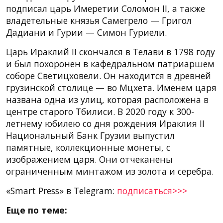
подписал царь Имеретии Соломон II, а также
владетельные князья Самегрело — Григол
Дадиани и Гурии — Симон Гуриели.
Царь Ираклий II скончался в Телави в 1798 году
и был похоронен в кафедральном патриаршем
соборе Светицховели. Он находится в древней
грузинской столице — во Мцхета. Именем царя
названа одна из улиц, которая расположена в
центре старого Тбилиси. В 2020 году к 300-
летнему юбилею со дня рождения Ираклия II
Национальный Банк Грузии выпустил
памятные, коллекционные монеты, с
изображением царя. Они отчеканены
ограниченным минтажом из золота и серебра.
«Smart Press» в Telegram:
подписаться>>>
Еще по теме: