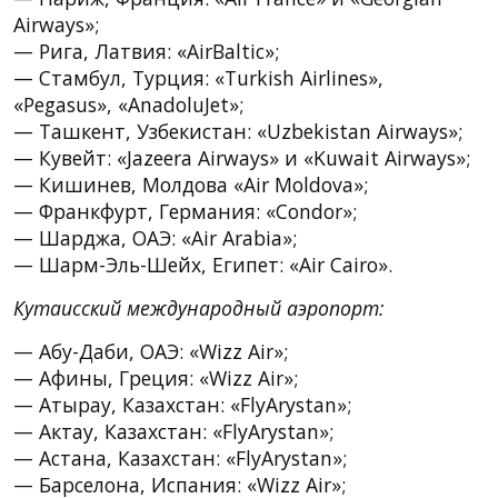
Airways»;
— Рига, Латвия: «AirBaltic»;
— Стамбул, Турция: «Turkish Airlines»,
«Pegasus», «AnadoluJet»;
— Ташкент, Узбекистан: «Uzbekistan Airways»;
— Кувейт: «Jazeera Airways» и «Kuwait Airways»;
— Кишинев, Молдова «Air Moldova»;
— Франкфурт, Германия: «Condor»;
— Шарджа, ОАЭ: «Air Arabia»;
— Шарм-Эль-Шейх, Египет: «Air Cairo».
Кутаисский международный аэропорт:
— Абу-Даби, ОАЭ: «Wizz Air»;
— Афины, Греция: «Wizz Air»;
— Атырау, Казахстан: «FlyArystan»;
— Актау, Казахстан: «FlyArystan»;
— Астана, Казахстан: «FlyArystan»;
— Барселона, Испания: «Wizz Air»;