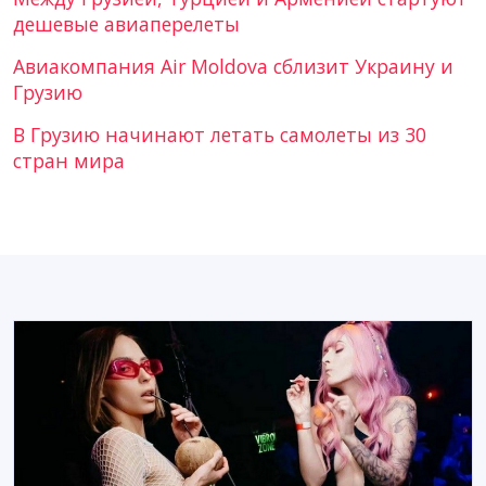
дешевые авиаперелеты
Авиакомпания Air Moldova сблизит Украину и
Грузию
В Грузию начинают летать самолеты из 30
стран мира