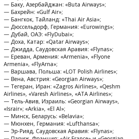
— Баку, Азербайджан: «Buta Airways»;
— Бахрейн: «Gulf Air»;
— Бангкок, Тайланд: «Thai Air Asia»;
— Дюссельдорф, Германия: «Eurowings»;
— Дубай, ОАЭ: «FlyDubai»;
— Доха, Катар: «Qatar Airways»;
— Джидда, Саудовская Аравия: «Flynas»;
— Ереван, Армения: «Armenia», «Flyone
Armenia», «FlyArna»;
— Варшава, Польша: «LOT Polish Airlines»;
— Вена, Австрия: «Georgian Airways»;
— Тегеран, Иран: «Zagros Airlines», «Qeshm
Airlines», «Varesh Airlines», «ATA Airlines»;
— Тель-Авив, Израиль: «Georgian Airways»,
«Israir»; «Arkia», «El Al»;
— Минск, Беларусь: «Belavia»;
— Мюнхен, Германия: «Lufthansa»;
— Эр-Рияд, Саудовская Аравия: «Flynas»;
— Париж, Франция: «Air France» и «Georgian