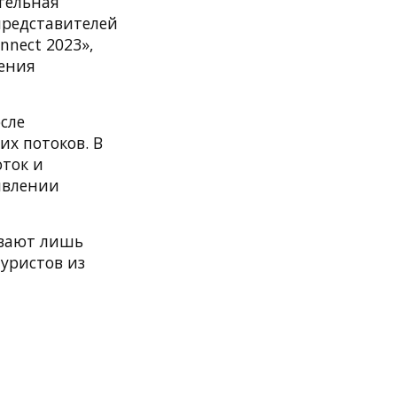
тельная
представителей
nect 2023»,
нения
осле
х потоков. В
оток и
явлении
ывают лишь
уристов из