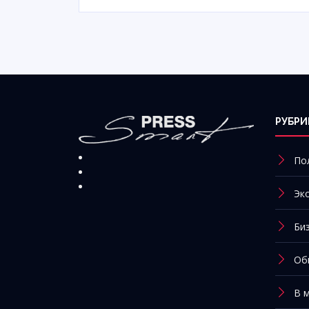
РУБРИ
По
Эк
Би
Об
В 