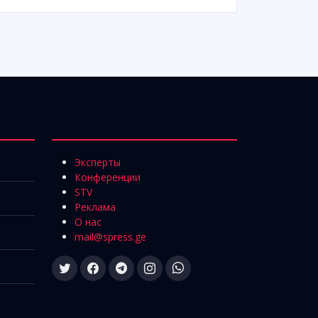
Эксперты
Конференции
STV
Реклама
О нас
mail@spress.ge