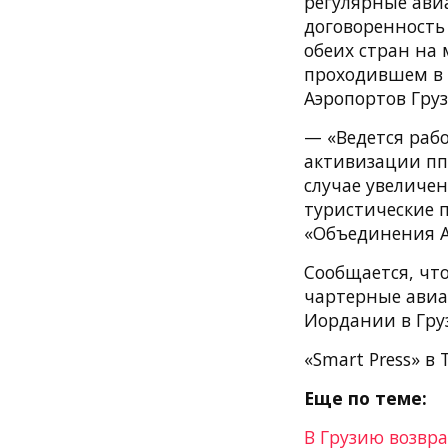
регулярные ави
договоренность 
обеих стран на
проходившем в 
Аэропортов Груз
— «Ведется рабо
активизации пп
случае увеличе
туристические 
«Объединения А
Сообщается, чт
чартерные авиа
Иордании в Груз
«Smart Press» в 
Еще по теме:
В Грузию возвр