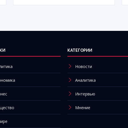
КИ
КАТЕГОРИИ
литика
Новости
ономика
Аналитика
знес
Интервью
щество
Мнение
мире