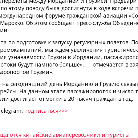
аперелеты между Иорданией и Грузией. Предвари
по этому поводу была достигнута в ходе встречи 
 международном форуме гражданской авиации «Con
Марокко. Об этом сообщает пресс-служба Объеди
ии.
та по подготовке к запуску регулярных полетов. П
ромокампаний, мы ждем увеличения туристически
ния узнаваемости Грузии в Иордании, пассажироп
потоки будут намного больше», — отмечается в за
эропортов Грузии».
о на сегодняшний день Иорданию и Грузию связ
рейсы. На данном этапе пассажиропоток и число т
ии достигает отметки в 20 тысяч граждан в год.
Telegram:
подписаться>>>
ащаются китайские авиаперевозчики и туристы