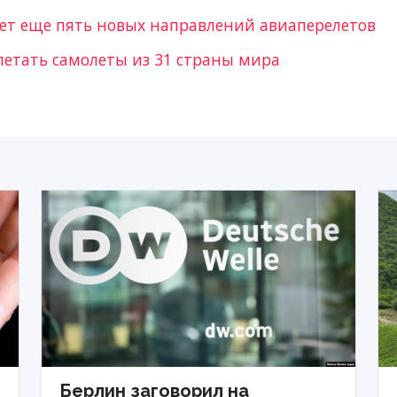
ляет еще пять новых направлений авиаперелетов
летать самолеты из 31 страны мира
Берлин заговорил на