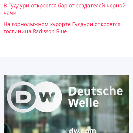
В Гудаури откроется бар от создателей черной
чачи
На горнолыжном курорте Гудаури откроется
гостиница Radisson Blue