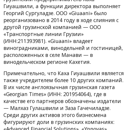
Гиуашвили, а функции директора выполняет
Георгий Сургуладзе. ООО «Giuaani» было
реорганизовано в 2014 году в ходе слияния с
другой грузинской компанией — ООО
«Транспортные линии Грузии»
(ИНН:211393981). «Giuaani» владеет
виноградниками, винодельней и гостиницей,
расположенных в селе Манави — в
винодельческом регионе Кахетия.
Примечательно, что Каха Гиуашвили является
также учредителем более 10 других компаний.
В их числе англоязычная грузинская газета
«Georgian Times» (ИНН: 201954064), где в
качестве его партнеров обозначены издатели
— Малхаз Гулашвили и Заза Гачечиладзе.
Среди других активов этого бизнесмена
фигурируют доли в грузинских компаниях:
«Advanced Financial Solutions», «Ynnovas»,