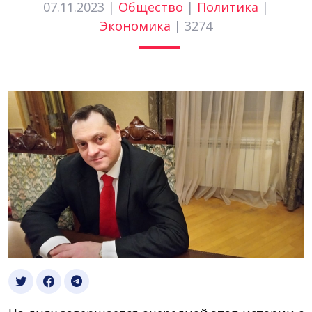
07.11.2023 |
Общество
|
Политика
|
Экономика
|
3274