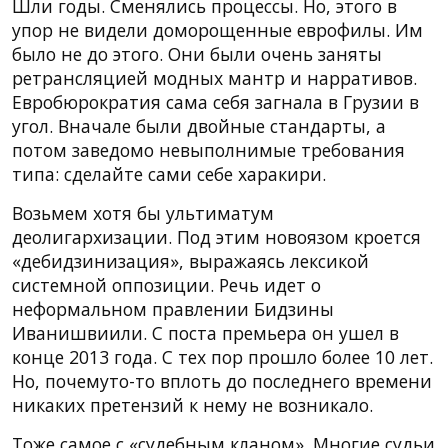
Шли годы. Сменялись процессы. Но, этого в
упор не видели доморощенные еврофилы. Им
было не до этого. Они были очень заняты
ретрансляцией модных мантр и нарративов.
Евробюрократия сама себя загнала в Грузии в
угол. Вначале были двойные стандарты, а
потом заведомо невыполнимые требования
типа: сделайте сами себе харакири.
Возьмем хотя бы ультиматум
деолигархизации. Под этим новоязом кроется
«дебидзинизация», выражаясь лексикой
системной оппозиции. Речь идет о
неформальном правлении Бидзины
Иванишвиили. С поста премьера он ушел в
конце 2013 года. С тех пор прошло более 10 лет.
Но, почемуто-то вплоть до последнего времени
никаких претензий к нему не возникало.
Тоже самое с «судебным кланом». Многие судьи