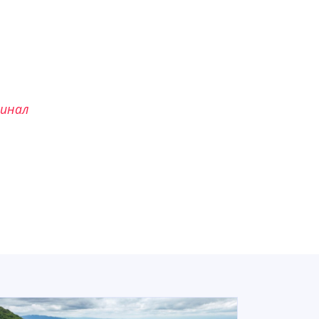
минал