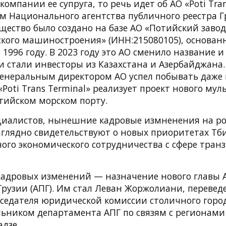
компании ее супруга, то речь идет об АО «Poti Tran
м Национального агентства публичного реестра Г
щество было создано на базе АО «Потийский завод
кого машиностроения» (ИНН:215080105), основанн
1996 году. В 2023 году это АО сменило название и
 стали инвесторы из Казахстана и Азербайджана. 
 генеральным директором АО успел побывать даже
«Poti Trans Terminal» реализует проект нового му
тийском морском порту.
иалистов, нынешние кадровые измненения на р
глядно свидетельствуют о новых приоритетах Тб
ого экономического сотрудничества с сфере тран
 кадровых изменений — назначение нового главы
Грузии (АПГ). Им стал Леван Жоржолиани, перевед
дседателя юридической комиссии столичного город
ьником департамента АПГ по связям с регионами
дзе.