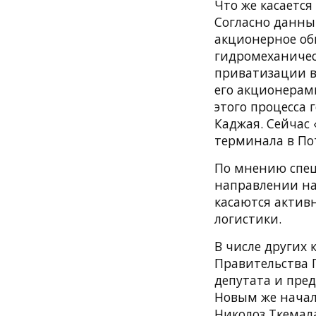
Что же касается 
Согласно данны
акционерное об
гидромеханичес
приватизации в 
его акционерами
этого процесса
Каджая. Сейчас 
терминала в По
По мнению спец
направлении на
касаются активн
логистики.
В числе других
Правительства 
депутата и пре
Новым же начал
Николоз Ткемала