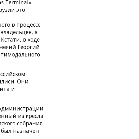
s Terminal».
рузии это
ого в процессе
 владельцев, а
Кстати, в ходе
 некий Георгий
льтимодального
оссийском
илиси. Они
зита и
 Администрации
енный из кресла
ского собрания.
 был назначен