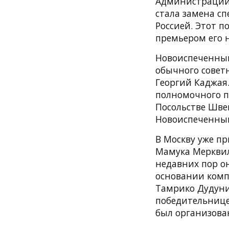
Администрации
стала замена с
Россией. Этот п
премьером его 
Новоиспеченный
обычного советн
Георгий Каджая
полномочного п
Посольстве Шве
Новоиспеченный
В Москву уже п
Мамука Мерквил
недавних пор он
основании комп
Тамрико Дудуни
победительницей
был организова