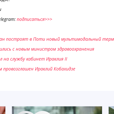
и
elegram:
подписаться>>>
стан построят в Поти новый мультимодальный тер
лились с новым министром здравоохранения
л на службу кабинет Ираклия II
 провозглашен Ираклий Кобахидзе