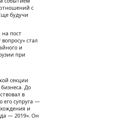
м событием
 отношений с
 Еще будучи
 на пост
 вопросу» стал
айного и
рузии при
кой секции
бизнеса. До
ствовал в
 его супруга —
схождения и
да — 2019». Он