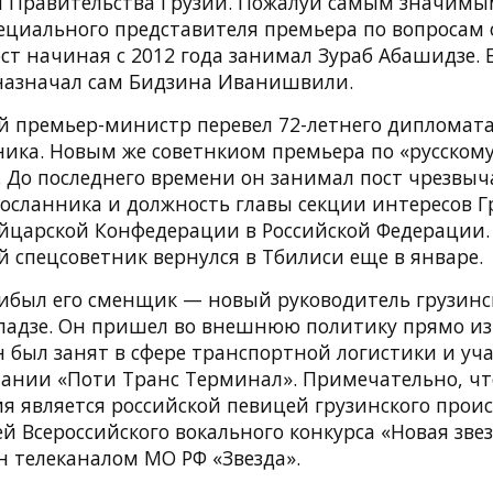
 Правительства Грузии. Пожалуй самым значимы
пециального представителя премьера по вопросам
ост начиная с 2012 года занимал Зураб Абашидзе.
назначал сам Бидзина Иванишвили.
 премьер-министр перевел 72-летнего дипломата
ика. Новым же советнкиом премьера по «русскому
. До последнего времени он занимал пост чрезвыч
осланника и должность главы секции интересов Г
йцарской Конфедерации в Российской Федерации.
 спецсоветник вернулся в Тбилиси еще в январе.
рибыл его сменщик — новый руководитель грузинс
адзе. Он пришел во внешнюю политику прямо из 
 был занят в сфере транспортной логистики и уча
ании «Поти Транс Терминал». Примечательно, что
я является российской певицей грузинского прои
 Всероссийского вокального конкурса «Новая звез
н телеканалом МО РФ «Звезда».