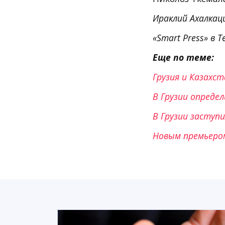
Ираклий Ахалкац
«Smart Press» в T
Еще по теме:
Грузия и Казах
В Грузии опреде
В Грузии заступи
Новым премьером