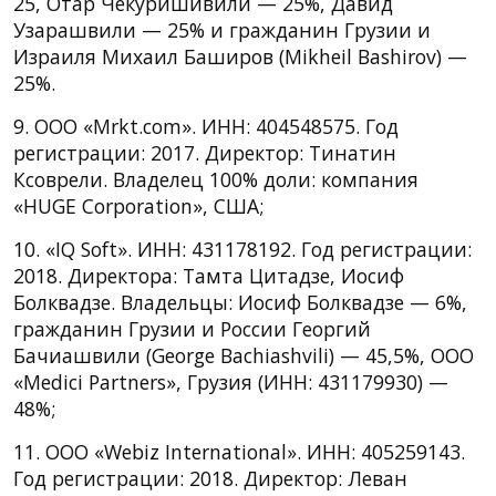
25, Отар Чекуришивили — 25%, Давид
Узарашвили — 25% и гражданин Грузии и
Израиля Михаил Баширов (Mikheil Bashirov) —
25%.
9. ООО «Mrkt.com». ИНН: 404548575. Год
регистрации: 2017. Директор: Тинатин
Ксоврели. Владелец 100% доли: компания
«HUGE Corporation», США;
10. «IQ Soft». ИНН: 431178192. Год регистрации:
2018. Директора: Тамта Цитадзе, Иосиф
Болквадзе. Владельцы: Иосиф Болквадзе — 6%,
гражданин Грузии и России Георгий
Бачиашвили (George Bachiashvili) — 45,5%, ООО
«Medici Partners», Грузия (ИНН: 431179930) —
48%;
11. ООО «Webiz International». ИНН: 405259143.
Год регистрации: 2018. Директор: Леван