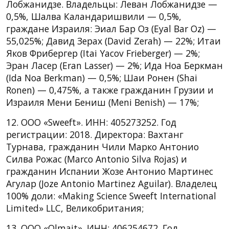
Лобжанидзе. Владельцы: Леван Лобжанидзе —
0,5%, Шалва Каландаришвили — 0,5%,
граждане Израиля: Эиал Бар Оз (Eyal Bar Oz) —
55,025%; Давид Зерах (David Zerah) — 22%; Итаи
Яков Фрибергер (Itai Yacov Frieberger) — 2%;
Эран Ласер (Eran Lasser) — 2%; Ида Ноа Беркман
(Ida Noa Berkman) — 0,5%; Шаи Ронен (Shai
Ronen) — 0,475%, а также гражданин Грузии и
Израиля Мени Бениш (Meni Benish) — 17%;
12. ООО «Sweeft». ИНН: 405273252. Год
регистрации: 2018. Директора: Вахтанг
Турнава, гражданин Чили Марко Антонио
Силва Рожас (Marco Antonio Silva Rojas) и
гражданин Испании Жозе Антонио Мартинес
Агулар (Joze Antonio Martinez Aguilar). Владелец
100% доли: «Making Science Sweeft International
Limited» LLC, Великобритания;
13. ООО «Olmait». ИНН: 406254672. Год