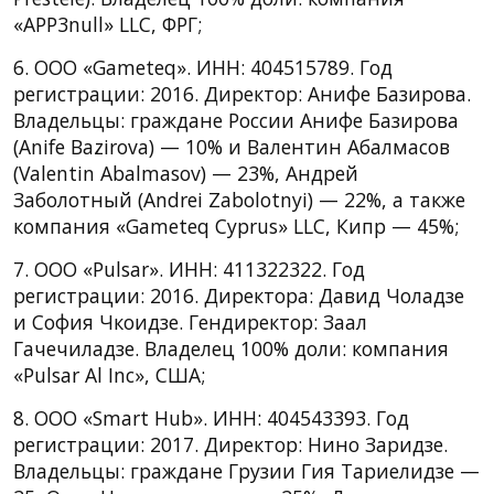
«APP3null» LLC, ФРГ;
6. ООО «Gameteq». ИНН: 404515789. Год
регистрации: 2016. Директор: Анифе Базирова.
Владельцы: граждане России Анифе Базирова
(Anife Bazirova) — 10% и Валентин Абалмасов
(Valentin Abalmasov) — 23%, Андрей
Заболотный (Andrei Zabolotnyi) — 22%, а также
компания «Gameteq Cyprus» LLC, Кипр — 45%;
7. ООО «Pulsar». ИНН: 411322322. Год
регистрации: 2016. Директора: Давид Чоладзе
и София Чкоидзе. Гендиректор: Заал
Гачечиладзе. Владелец 100% доли: компания
«Pulsar Al Inc», США;
8. ООО «Smart Hub». ИНН: 404543393. Год
регистрации: 2017. Директор: Нино Заридзе.
Владельцы: граждане Грузии Гия Тариелидзе —