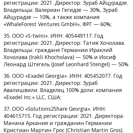
регистрации: 2021. Директор: Зураб Айцурадзе.
Владельцы: Валериан Гегидзе — 30%, Зураб
Айцурадзе — 10%, а также компания
«WhaleForest Ventures GmbH», ФРГ — 60%;
35. ООО «S-twini». ИНН: 405449117. Год
регистрации: 2021. Директор: Татия Хочолава.
Владельцы: граждане Германии Ираклий
Хочолава (Irakli Khocholava) — 50% и Иосиф
Леонард Штегель (Josef Leonhard Stengel) — 50%.
36. ООО «Exadel Georgia». ИНН: 405452077. Год
регистрации: 2021. Директор: Зураб
Авалишвили. Владелец 100% доли: компания
«Exadel Inc.» LLC, США;
37. ООО «Solutions2Share Georgia». ИНН:
404615715. Год регистрации: 2021. Директора:
Манана Аркания и гражданин Германии
Кристиан Мартин Грос (Christian Martin Gros).