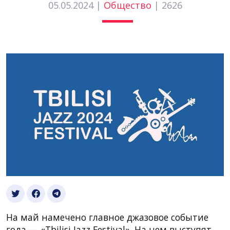
05.05.2024 |
Общество
|
2626
На май намечено главное джазовое событие
года — «Tbilisi Jazz Festival». На нем выступят