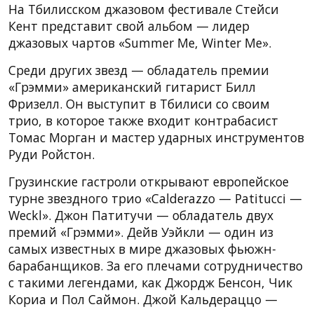
На Тбилисском джазовом фестивале Стейси
Кент представит свой альбом — лидер
джазовых чартов «Summer Me, Winter Me».
Среди других звезд — обладатель премии
«Грэмми» американский гитарист Билл
Фризелл. Он выступит в Тбилиси со своим
трио, в которое также входит контрабасист
Томас Морган и мастер ударных инструментов
Руди Ройстон.
Грузинские гастроли открывают европейское
турне звездного трио «Calderazzo — Patitucci —
Weckl». Джон Патитучи — обладатель двух
премий «Грэмми». Дейв Уэйкли — один из
самых известных в мире джазовых фьюжн-
барабанщиков. За его плечами сотрудничество
с такими легендами, как Джордж Бенсон, Чик
Кориа и Пол Саймон. Джой Кальдераццо —