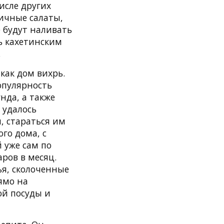
исле других
личные салаты,
е будут наливать
ь кахетинским
.
 как дом вихрь.
популярность
нда, а также
 удалось
, стараться им
го дома, с
 уже сам по
аров в месяц.
ья, сколоченные
ямо на
ой посуды и