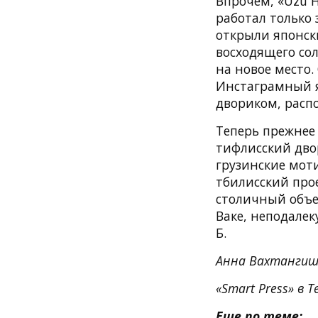
Впрочем, «Uzu 
работал только
открыли японски
восходящего со
на новое место.
Инстаграмный я
двориком, расп
Теперь прежнее
тифлисский двор
грузинские мот
тбилисский про
столичный объе
Ваке, неподалек
Б.
Анна Вахтангиш
«Smart Press» в T
Еще по теме: