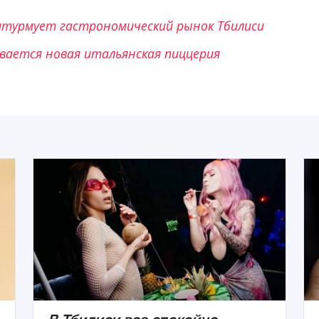
штурмует гастрономический рынок Тбилиси
вается новая итальянская пиццерия