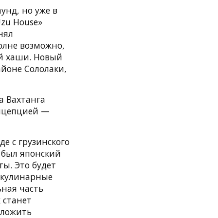
унд, но уже в
zu House»
нял
полне возможно,
ий хаши. Новый
айоне Сололаки,
а Вахтанга
онцепцией —
де с грузинского
е был японский
ты. Это будет
 кулинарные
ная часть
 станет
дложить