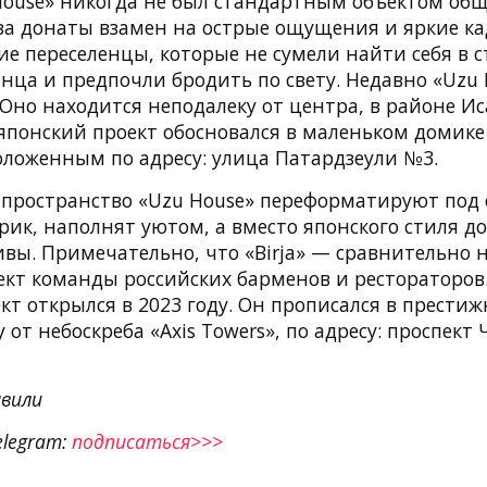
House» никогда не был стандартным объектом общ
 за донаты взамен на острые ощущения и яркие ка
е переселенцы, которые не сумели найти себя в 
лнца и предпочли бродить по свету. Недавно «Uzu
 Оно находится неподалеку от центра, в районе Ис
понский проект обосновался в маленьком домике
оложенным по адресу: улица Патардзеули №3.
 пространство «Uzu House» переформатируют под
ик, наполнят уютом, а вместо японского стиля д
ивы. Примечательно, что «Birja» — сравнительно 
ект команды российских барменов и рестораторов
кт открылся в 2023 году. Он прописался в прести
у от небоскреба «Axis Towers», по адресу: проспек
вили
elegram:
подписаться>>>