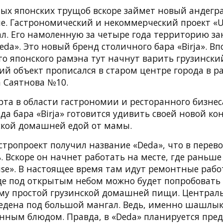
ых японских трущоб вскоре займет новый андегра
ле. Гастрономический и некоммерческий проект «U
ал. Его намоленную за четыре года территорию за
eda». Это новый бренд столичного бара «Birja». В
то японского рамэна тут начнут варить грузинск
й объект прописался в старом центре города в р
а Саятнова №10.
рта в области гастрономии и ресторанного бизнес
да бара «Birja» готовится удивить своей новой к
ской домашней едой от мамы.
тропроект получил название «Deda», что в перево
. Вскоре он начнет работать на месте, где раньш
se». В настоящее время там идут ремонтные рабо
де под открытым небом можно будет попробовать
му простой грузинской домашней пищи. Централь
ведена под большой мангал. Ведь, именно шашлык
ным блюдом. Правда, в «Deda» планируется пре