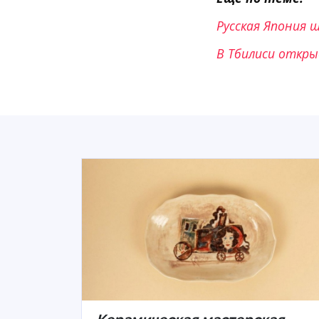
Русская Япония 
В Тбилиси откры