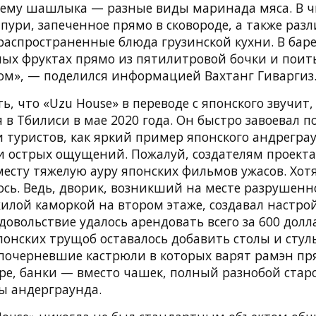
ему шашлыка — разные виды маринада мяса. В ч
пури, запеченное прямо в сковороде, а также раз
распространенные блюда грузинской кухни. В бар
ных фруктах прямо из пятилитровой бочки и поит
м», — поделился информацией Вахтанг Гиваргиз
ь, что «Uzu House» в переводе с японского звучит,
 в Тбилиси в мае 2020 года. Он быстро завоевал 
и туристов, как яркий пример японского андреграу
 и острых ощущений. Пожалуй, создателям проекта
есту тяжелую ауру японских фильмов ужасов. Хотя
сь. Ведь, дворик, возникший на месте разрушенно
илой каморкой на втором этаже, создавал настрой
 удовольствие удалось арендовать всего за 600 долл
понских трущоб оставалось добавить столы и стул
, почерневшие кастрюли в которых варят рамэн пр
тре, банки — вместо чашек, полный разнобой стар
ы андерграунда.