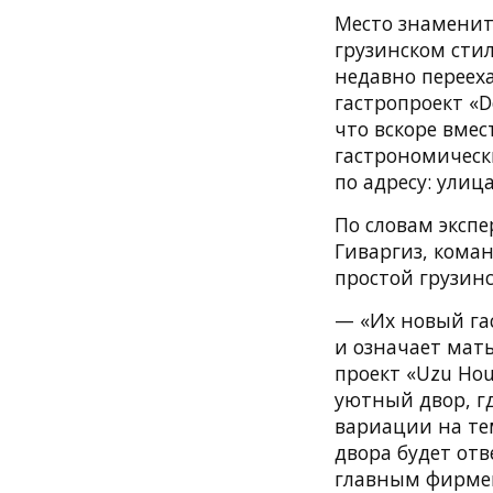
Место знаменит
грузинском сти
недавно переех
гастропроект «D
что вскоре вмес
гастрономически
по адресу: улиц
По словам экспе
Гиваргиз, коман
простой грузин
— «Их новый гас
и означает мать
проект «Uzu Hou
уютный двор, г
вариации на те
двора будет от
главным фирмен