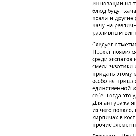
инновации на т
блюд будут хача
пхали и другие 
чачу на различ
разливным вино
Следует отметит
Проект появился
среди экспатов 
смеси экзотики
придать этому м
особо не пришло
единственной ж
себе. Тогда это
Для антуража я
из чего попало
кирпичах в кос
прочие элемент