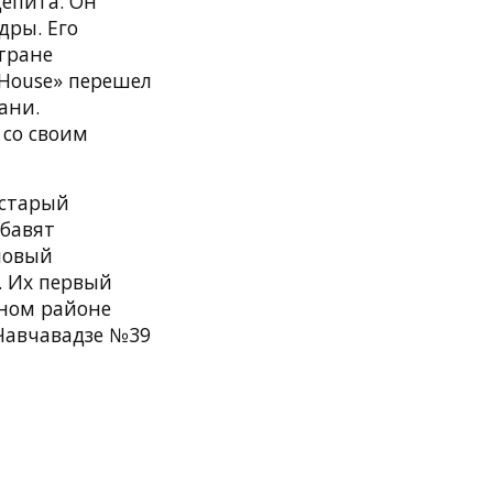
епита. Он
дры. Его
стране
 House» перешел
ани.
 со своим
 старый
обавят
новый
. Их первый
жном районе
т Чавчавадзе №39