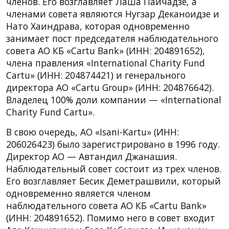
членов. Его возглавляет Лаша Пайчадзе, а
членами совета являются Нугзар Деканоидзе и
Нато Хаиндрава, которая одновременно
занимает пост председателя наблюдательного
совета АО КБ «Cartu Bank» (ИНН: 204891652),
члена правления «International Charity Fund
Cartu» (ИНН: 204874421) и генерального
директора АО «Cartu Group» (ИНН: 204876642).
Владелец 100% доли компании — «International
Charity Fund Cartu».
В свою очередь, АО «Isani-Kartu» (ИНН:
206026423) было зарегистрировано в 1996 году.
Директор АО — Автандил Джанашия.
Наблюдательный совет состоит из трех членов.
Его возглавляет Бесик Деметрашвили, который
одновременно является членом
наблюдательного совета АО КБ «Cartu Bank»
(ИНН: 204891652). Помимо него в совет входит