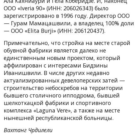
Ала Кахниаури и Гела Коберидзе. И, наконец
ООО «Iveria 90» (ИНН: 206026343) было
зарегистрировано в 1996 году. Директор ООО
— Гурам Мамацашвили, а владелец 100% доли
— ООО «Elita Burji» (ИНН: 206120437).
Примечательно, что стройка на месте старой
обувной фабрики является далеко не
единственным новым проектом, который
аффилирован с интересами Бидзины
Иванишвили. В числе других недавно
актуализированных девелоперских затей —
строительство небоскребов на территории
бывшего столичного ипподрома, бывшей
шелкоткацкой фабрики и спортивного
комплекса «Laguna Vere», а также на месте
нынешней республиканской больницы.
Вахтанг Чрдилели