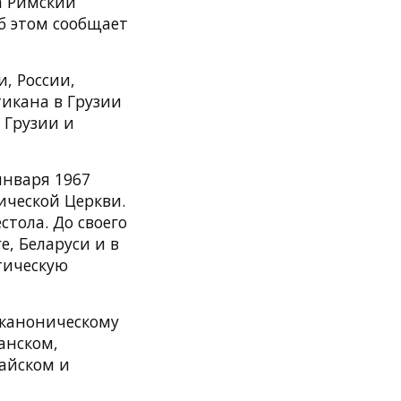
па Римский
б этом сообщает
, России,
тикана в Грузии
 Грузии и
января 1967
ической Церкви.
стола. До своего
е, Беларуси и в
атическую
 каноническому
панском,
тайском и