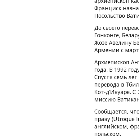
архиепископ Кас
Франциск назна
Посольство Вати
До своего перев
Гонконге, Белар
Жозе Авелину Б
Армении с марта
Архиепископ Ант
года. В 1992 го
Спустя семь лет
перевода в Тбил
Кот-д’Ивуаре. С
миссию Ватикан
Сообщается, чт
праву (Utroque 
английском, фра
польском.