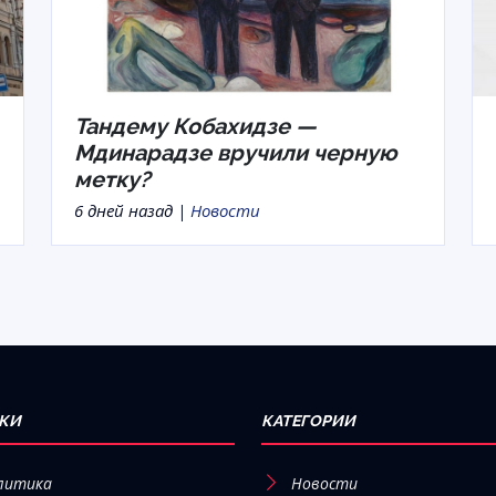
Тандему Кобахидзе —
Мдинарадзе вручили черную
метку?
6 дней назад |
Новости
КИ
КАТЕГОРИИ
литика
Новости