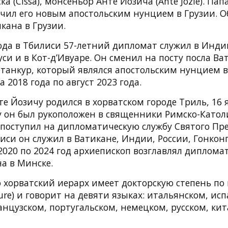
ка (Cissa), монсеньор Анте Йозича (Ante Jozie). Па
чил его новым апостольским нунцием в Грузии. О
кана в Грузии.
ода в Тбилиси 57-летний дипломат служил в Индии
уси и в Кот-д’Ивуаре. Он сменил на посту посла Ва
етанкур, который являлся апостольским нунцием в
 2018 года по август 2023 года.
е Йозичу родился в хорватском городе Триль, 16 
ду он был рукоположен в священники Римско-Катол
 поступил на дипломатическую службу Святого Пре
иси он служил в Ватикане, Индии, России, Гонконг
 2020 по 2024 год архиепископ возглавлял диплом
а в Минске.
о хорватский иерарх имеет докторскую степень по
Iure) и говорит на девяти языках: итальянском, ис
нцузском, португальском, немецком, русском, ки