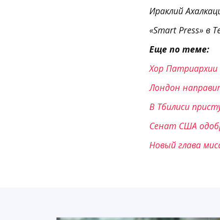
Ираклий Ахалкац
«Smart Press» в T
Еще по теме:
Хор Патриархии 
Лондон направит
В Тбилиси прист
Сенат США одобр
Новый глава мис