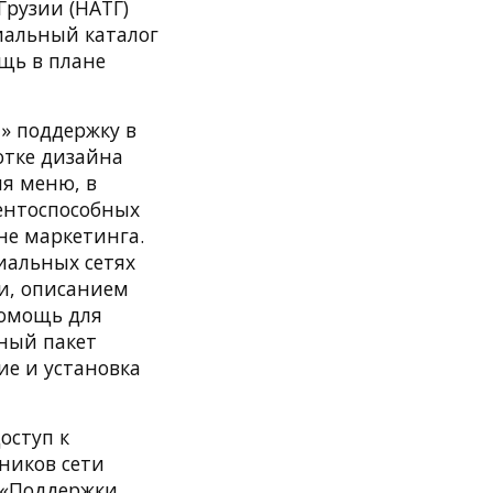
рузии (НАТГ)
иальный каталог
щь в плане
» поддержку в
отке дизайна
ия меню, в
ентоспособных
не маркетинга.
циальных сетях
ми, описанием
помощь для
ный пакет
ие и установка
оступ к
ников сети
е «Поддержки