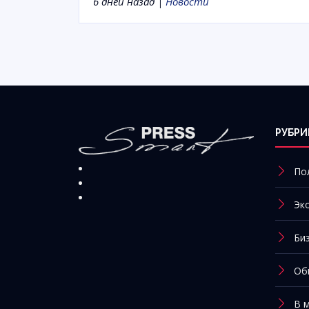
6 дней назад |
Новости
РУБРИ
По
Эк
Би
Об
В 