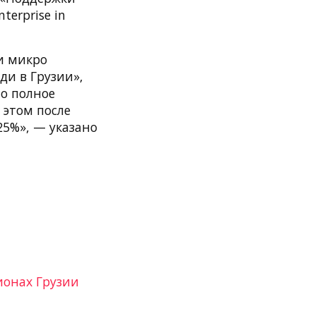
erprise in
и микро
ди в Грузии»,
о полное
 этом после
25%», — указано
ионах Грузии