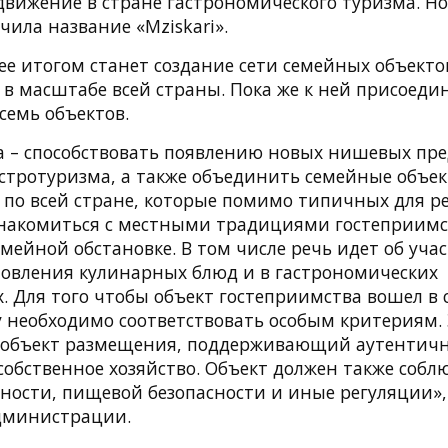
движение в стране гастрономического туризма. Но
чила название «Mziskari».
ее итогом станет создание сети семейных объекто
 в масштабе всей страны. Пока же к ней присоеди
семь объектов.
а – способствовать появлению новых нишевых пр
стротуризма, а также объединить семейные объе
 по всей стране, которые помимо типичных для р
накомиться с местными традициями гостеприимс
мейной обстановке. В том числе речь идет об учас
товления кулинарных блюд и в гастрономических
 Для того чтобы объект гостеприимства вошел в 
у необходимо соответствовать особым критериям.
объект размещения, поддерживающий аутентичн
собственное хозяйство. Объект должен также собл
сности, пищевой безопасности и иные регуляции»
дминистрации.