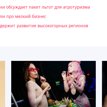
ии обсуждает пакет льгот для агротуризма
ли про мелкий бизнес
ддержит развитие высокогорных регионов