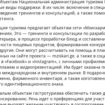
бъектам Национальная администрация туризма Г
ые виды поддержки. В их числе: включение в спец
оведение тренингов и консультаций, а также помо
етинга.
ия туризма предлагает объектам сети «Мзискари
ениях. Это — тренинги и консультации по разраб
терьера, в процессе проработки блюд и составлен
сности пищевых продуктов, формирования конкур
другие. Они могут рассчитывать на помощь в пла
ых на сайте проекта — mziskari.ge, а также в со
 в «Facebook» и «Instagram», с личными профиля
оллажем и видеопрезентацией. Им будет оказана 
 международном и внутреннем рынке. В подароч
меню, фирменного инвентаря, а также изготовлен
о идентификационного знака.
алым объектам гастротуризма обеспечить также д
нсированию. Речь идет о преференциях для участ
орые выразят желание участвовать в госпрограмм