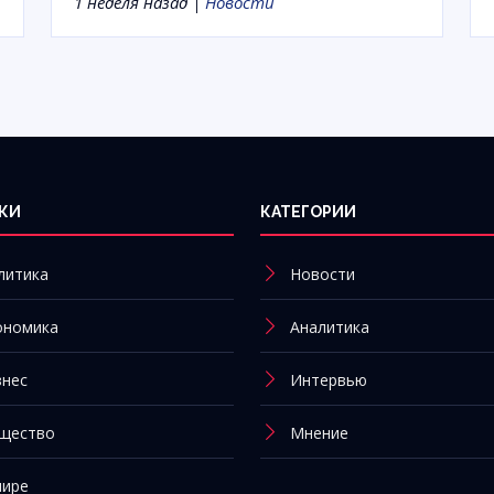
1 неделя назад |
Новости
КИ
КАТЕГОРИИ
литика
Новости
ономика
Аналитика
знес
Интервью
щество
Мнение
мире