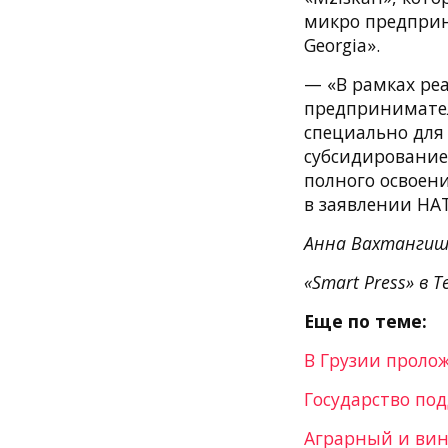
микро предприни
Georgia».
— «В рамках ре
предпринимател
специально для
субсидирование
полного освоени
в заявлении НАТ
Анна Вахтангиш
«Smart Press» в T
Еще по теме:
В Грузии проло
Государство по
Аграрный и вин