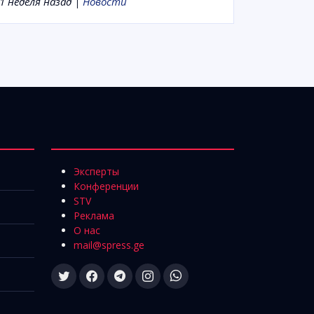
1 неделя назад |
Новости
Эксперты
Конференции
STV
Реклама
О нас
mail@spress.ge