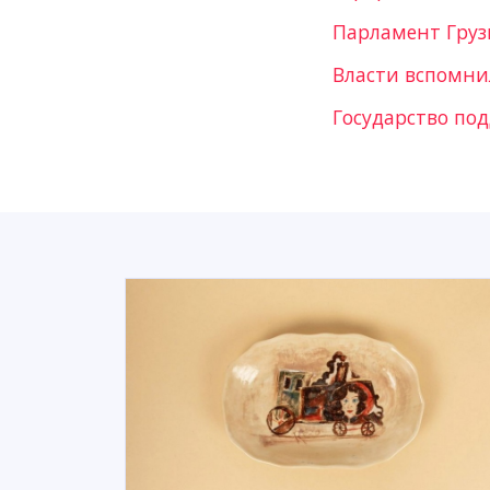
Парламент Груз
Власти вспомни
Государство по