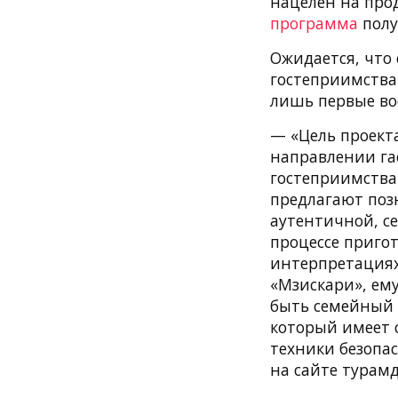
нацелен на про
программа
полу
Ожидается, что 
гостеприимства
лишь первые во
— «Цель проект
направлении га
гостеприимства
предлагают поз
аутентичной, се
процессе приго
интерпретациях.
«Мзискари», ем
быть семейный 
который имеет 
техники безопа
на сайте турам