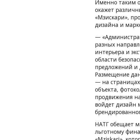
Именно таким о
окажет различн
«Мзискари», пр
дизайна и марк
— «Администрац
разных направл
интерьера и экс
области безопа
предложений и 
Размещение данн
— на страницах
объекта, фоток
продвижения на
войдет дизайн 
брендированног
НАТГ обещает м
льготному фина
«Mziskari», кот