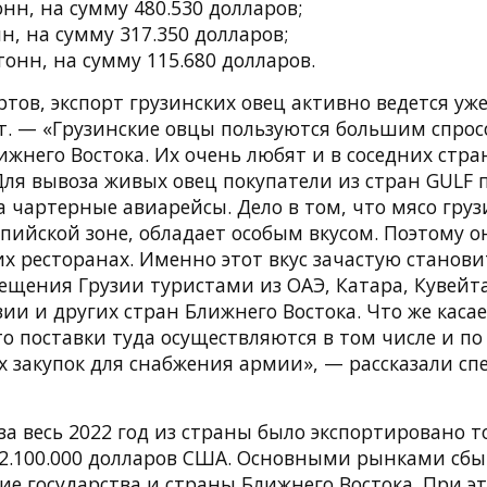
онн, на сумму 480.530 долларов;
н, на сумму 317.350 долларов;
тонн, на сумму 115.680 долларов.
ртов, экспорт грузинских овец активно ведется у
ет. — «Грузинские овцы пользуются большим спрос
ижнего Востока. Их очень любят и в соседних стр
Для вывоза живых овец покупатели из стран GULF 
а чартерные авиарейсы. Дело в том, что мясо груз
пийской зоне, обладает особым вкусом. Поэтому о
х ресторанах. Именно этот вкус зачастую станов
ещения Грузии туристами из ОАЭ, Катара, Кувейта
ии и других стран Ближнего Востока. Что же касае
о поставки туда осуществляются в том числе и п
х закупок для снабжения армии», — рассказали с
а весь 2022 год из страны было экспортировано т
22.100.000 долларов США. Основными рынками сбы
ие государства и страны Ближнего Востока. При эт