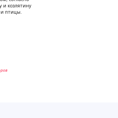
у и козлятину
 и птицы.
аров