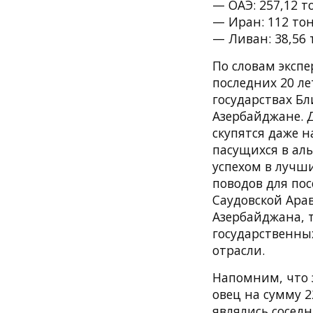
— ОАЭ: 257,12 т
— Иран: 112 тон
— Ливан: 38,56 
По словам экспе
последних 20 л
государствах Бл
Азербайджане. 
скупятся даже н
пасущихся в аль
успехом в лучши
поводов для пос
Саудовской Арав
Азербайджана, т
государственны
отрасли.
Напомним, что з
овец на сумму 
являлись соседн