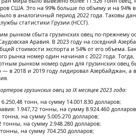
стран мира было вывезено более 11.526 тонн овец
аров США. Это на 99% больше по объему и на 94% 
было в аналогичный период 2022 года. Таковы да
лужбы статистики Грузии (НССГ).
м рынком сбыта грузинских овец по-прежнему ос
аудовская Аравия. В 2023 году на соседний Азер
щей стоимости экспорта и 54% от его объема. Бак
ого рынка номер один начиная с 2022 года. Тогда, 
портным рынком номер один для грузинских овец б
о — в 2018 и 2019 году лидировал Азербайджан, а 
ия.
ртеров грузинских овец за IX месяцев 2023 года:
6.250,48 тонн, на сумму 14.001.830 долларов;
авия: 1.947,72 тонны, на сумму 8.924.460 долларов
1 тонна, на сумму 5.005.270 долларов;
2 тонны, на сумму 2.948.280 долларов;
 тонны, на сумму 704.250 долларов;