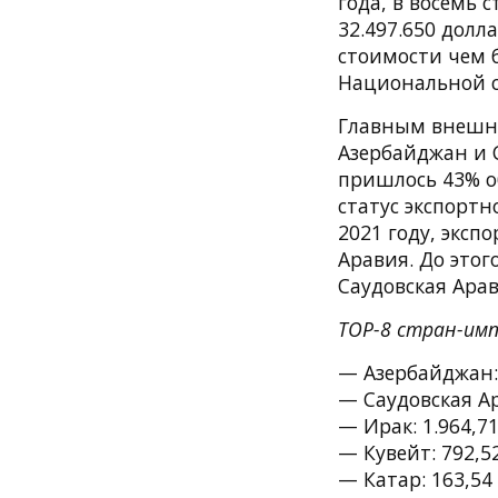
года, в восемь 
32.497.650 долл
стоимости чем 
Национальной с
Главным внешни
Азербайджан и С
пришлось 43% об
статус экспортн
2021 году, экс
Аравия. До этог
Саудовская Арав
TOP-8 стран-импо
— Азербайджан: 
— Саудовская Ар
— Ирак: 1.964,7
— Кувейт: 792,5
— Катар: 163,54