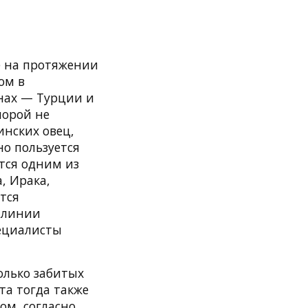
же на протяжении
ом в
анах — Турции и
порой не
инских овец,
но пользуется
ится одним из
, Ирака,
тся
о линии
пециалисты
олько забитых
та тогда также
ом, согласно