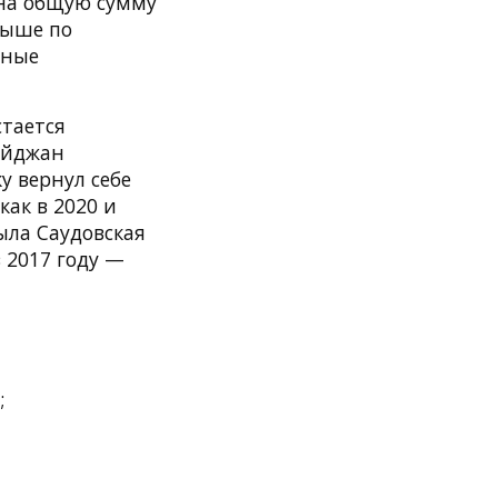
, на общую сумму
выше по
нные
тается
байджан
у вернул себе
как в 2020 и
ыла Саудовская
в 2017 году —
;