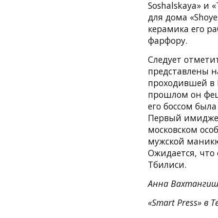
Soshalskaya» и
для дома «Shoy
керамика его ра
фарфору.
Следует отмети
представлены на
проходившей в П
прошлом он феш
его боссом была
Первый имиджев
московском особ
мужской маникю
Ожидается, что 
Тбилиси.
Анна Вахтангиш
«Smart Press» в T