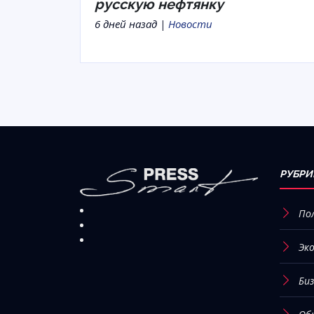
русскую нефтянку
6 дней назад |
Новости
РУБРИ
По
Эк
Биз