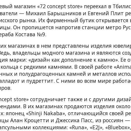
ый магазин «72 concept store» переехал в Тбилис
нователи — Михаил Барышников и Евгений Плит р
исского рынка. Их фирменный бутик открывается 
лицы. Он пропишется напротив станции метро Рус
ераба Костава №9.
ских магазинах в нем представлены изделия ювели
 Ведь, владельцы модного магазина и являются со
ция марки: «дизайн как дополнение к камню». Ее 
кольца с редкими камнями. В своей работе «Anima
нных и полудрагоценных камней и металлов испол
лладот и пудреттит. С ними во всем мире работа
иров.
ncept store» сотрудничает также и с другими диз
ендами. В их магазинах продаются изделия окол
х: японец «Shinji Nakaba», отличающийся своей р
цы Алан Кроцетти и Джессика Пасс, из россиян —
капсульными коллекциями: «Runa», «E2J», «Bluebox»,