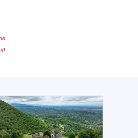
ов
ий