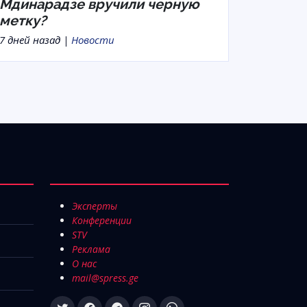
Мдинарадзе вручили черную
метку?
7 дней назад |
Новости
Эксперты
Конференции
STV
Реклама
О нас
mail@spress.ge