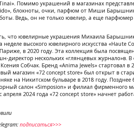
 «Tinai». Помимо украшений в магазинах представ
eido», блокноты, очки, парфюм от Миши Барышник
боты. Ведь, он не только ювелир, а еще парфюмер
ть, что ювелирные украшения Михаила Барышни
 неделе высокого ювелирного искусства «Haute Co
ариже, в 2020 году. Эта коллекция была посвящен
н-директор нескольких «глянцевых журнало»в. В 
 Ксения Собчак. Бренд «Anima Jewels» стартовал в 2
ый магазин «72 concept store» был открыт в ста
няке на Никитском бульваре в 2018 году. Позднее
рный салон «Simposion» и филиал фирменного ма
с апреля 2024 года «72 concept store» начнет работ
вили
elegram:
подписаться>>>