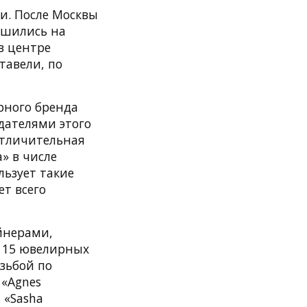
и. После Москвы
ешились на
в центре
тавели, по
рного бренда
здателями этого
отличительная
» в числе
ьзует такие
ет всего
айнерами,
о 15 ювелирных
езьбой по
 «Agnes
 «Sasha