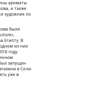
лены ароматы
ова, а также
 и художник по
кова были
uture»,
а Египту. В
одном из них
016 году.
ринном
 был запущен
газина в Сочи.
ать уже в