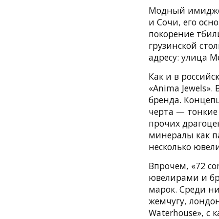
Модный имиджев
и Сочи, его ос
покорение тбил
грузинской сто
адресу: улица М
Как и в россий
«Anima Jewels».
бренда. Концеп
черта — тонкие 
прочих драгоце
минералы как па
несколько ювел
Впрочем, «72 co
ювелирами и бр
марок. Среди ни
жемчугу, лондон
Waterhouse», с 