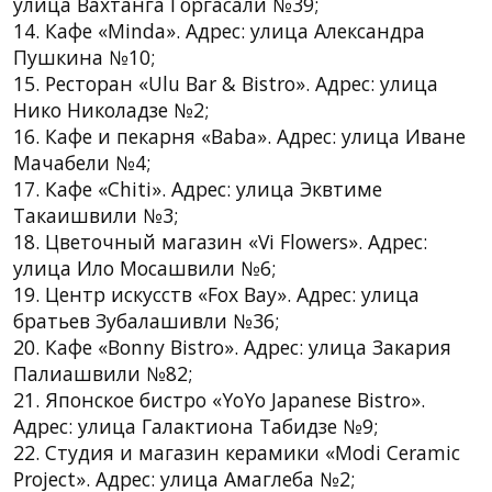
улица Вахтанга Горгасали №39;
14. Кафе «Minda». Адрес: улица Александра
Пушкина №10;
15. Ресторан «Ulu Bar & Bistro». Адрес: улица
Нико Николадзе №2;
16. Кафе и пекарня «Baba». Адрес: улица Иване
Мачабели №4;
17. Кафе «Chiti». Адрес: улица Эквтиме
Такаишвили №3;
18. Цветочный магазин «Vi Flowers». Адрес:
улица Ило Мосашвили №6;
19. Центр искусств «Fox Bay». Адрес: улица
братьев Зубалашивли №36;
20. Кафе «Bonny Bistro». Адрес: улица Закария
Палиашвили №82;
21. Японское бистро «YoYo Japanese Bistro».
Адрес: улица Галактиона Табидзе №9;
22. Студия и магазин керамики «Modi Ceramic
Project». Адрес: улица Амаглеба №2;