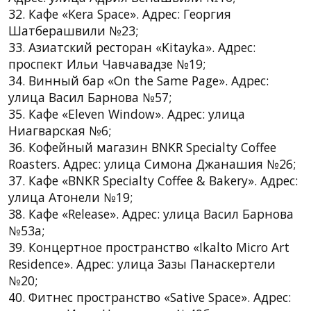
32. Кафе «Kera Space». Адрес: Георгия
Шатберашвили №23;
33. Азиатский ресторан «Kitayka». Адрес:
проспект Ильи Чавчавадзе №19;
34. Винный бар «On the Same Page». Адрес:
улица Васил Барнова №57;
35. Кафе «Eleven Window». Адрес: улица
Ниагварская №6;
36. Кофейный магазин BNKR Specialty Coffee
Roasters. Адрес: улица Симона Джанашия №26;
37. Кафе «BNKR Specialty Coffee & Bakery». Адрес:
улица Атонели №19;
38. Кафе «Release». Адрес: улица Васил Барнова
№53a;
39. Концертное пространство «Ikalto Micro Art
Residence». Адрес: улица Зазы Панаскертели
№20;
40. Фитнес пространство «Sative Space». Адрес: