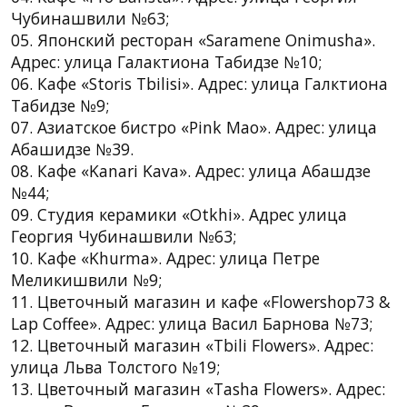
Чубинашвили №63;
05. Японский ресторан «Saramene Onimusha».
Адрес: улица Галактиона Табидзе №10;
06. Кафе «Storis Tbilisi». Адрес: улица Галктиона
Табидзе №9;
07. Азиатское бистро «Pink Mao». Адрес: улица
Абашидзе №39.
08. Кафе «Kanari Kava». Адрес: улица Абашдзе
№44;
09. Студия керамики «Otkhi». Адрес улица
Георгия Чубинашвили №63;
10. Кафе «Khurma». Адрес: улица Петре
Меликишвили №9;
11. Цветочный магазин и кафе «Flowershop73 &
Lap Сoffee». Адрес: улица Васил Барнова №73;
12. Цветочный магазин «Tbili Flowers». Адрес:
улица Льва Толстого №19;
13. Цветочный магазин «Tasha Flowers». Адрес: