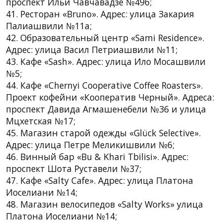
проспект Ильи Чавчавадзе №49б;
41. Ресторан «Bruno». Адрес: улица Закария
Палиашвили №11a;
42. Образовательный центр «Sami Residence».
Адрес: улица Васил Петриашвили №11;
43. Кафе «Sash». Адрес: улица Ило Мосашвили
№5;
44. Кафе «Chernyi Cooperative Coffee Roasters».
Проект кофейни «Кооператив Черный». Адреса:
проспект Давида Агмашенебели №36 и улица
Мцхетская №17;
45. Магазин старой одежды «Glück Selective».
Адрес: улица Петре Меликишвили №6;
46. Винный бар «Bu & Khari Tbilisi». Адрес:
проспект Шота Руставели №37;
47. Кафе «Salty Cafe». Адрес: улица Платона
Иоселиани №14;
48. Магазин велосипедов «Salty Works» улица
Платона Иоселиани №14;