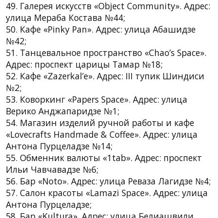
49. Галерея искусств «Object Community». Адрес:
улица Мераба Костава №44;
50. Кафе «Pinky Pan». Адрес: улица Абашидзе
№42;
51. Танцевальное пространство «Chao’s Space».
Адрес: проспект царицы Тамар №18;
52. Кафе «Zazerkal’e». Адрес: III тупик Шиндиси
№2;
53. Коворкинг «Papers Space». Адрес: улица
Верико Анджапаридзе №1;
54. Магазин изделий ручной работы и кафе
«Lovecrafts Handmade & Coffee». Адрес: улица
Антона Пурцеладзе №14;
55. Обменник валюты «1tab». Адрес: проспект
Ильи Чавчавадзе №6;
56. Бар «Noto». Адрес: улица Реваза Лагидзе №4;
57. Салон красоты «Lamazi Space». Адрес: улица
Антона Пурцеладзе;
58. Бар «Kultura». Адрес: улица Белиашвили