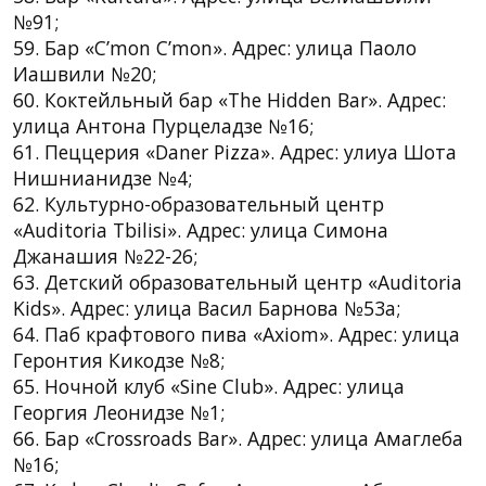
№91;
59. Бар «C’mon C’mon». Адрес: улица Паоло
Иашвили №20;
60. Коктейльный бар «The Hidden Bar». Адрес:
улица Антона Пурцеладзе №16;
61. Пеццерия «Daner Pizza». Адрес: улиуа Шота
Нишнианидзе №4;
62. Культурно-образовательный центр
«Auditoria Tbilisi». Адрес: улица Симона
Джанашия №22-26;
63. Детский образовательный центр «Auditoria
Kids». Адрес: улица Васил Барнова №53a;
64. Паб крафтового пива «Axiom». Адрес: улица
Геронтия Кикодзе №8;
65. Ночной клуб «Sine Club». Адрес: улица
Георгия Леонидзе №1;
66. Бар «Crossroads Bar». Адрес: улица Амаглеба
№16;