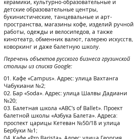
керамики, культурно-образовательные и
детские образовательные центры,
букинистические, танцевальные и арт-
пространства, магазины кофе, изделий ручной
работы, одежды и велосипедов, а также
кинотеатр, обменник валют, галерею искусств,
коворкинг и даже балетную школу.
Перечень объектов русского бизнеса грузинской
столицы из списка Google:
01. Кафе «Campus». Адрес: улица Вахтанга
Чабукиани №2;
02. Бар «Soda». Адрес: улица Шалвы Дадиани
№20;
03. Балетная школа «ABC’s of Ballet». Проект
балетной школы «Азбука Балета». Адреса:
проспект царицы Кетеван №50/18 и улица
Бербуки №1;
04. Кафе «Pro Barista». Адрес: улица Георгия