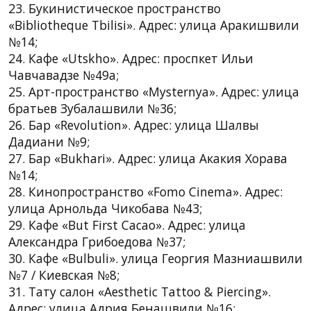
23. Букинистическое пространство
«Bibliotheque Tbilisi». Адрес: улица Аракишвили
№14;
24. Кафе «Utskho». Адрес: проспкет Ильи
Чавчавадзе №49a;
25. Арт-пространство «Mysternya». Адрес: улица
братьев Зубалашвили №36;
26. Бар «Revolution». Адрес: улица Шалвы
Дадиани №9;
27. Бар «Bukhari». Адрес: улица Акакия Хорава
№14;
28. Кинопространство «Fomo Cinema». Адрес:
улица Арнольда Чикобава №43;
29. Кафе «But First Cacao». Адрес: улица
Александра Грибоедова №37;
30. Кафе «Bulbuli». улица Георгия Мазниашвили
№7 / Киевская №8;
31. Тату салон «Aesthetic Tattoo & Piercing».
Адрес: улица Адрия Бенашвили №16;