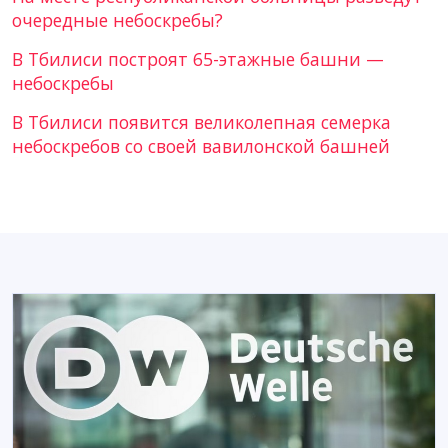
очередные небоскребы?
В Тбилиси построят 65-этажные башни —
небоскребы
В Тбилиси появится великолепная семерка
небоскребов со своей вавилонской башней