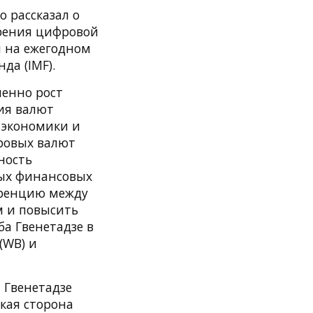
о рассказал о
дрения цифровой
н на ежегодном
да (IMF).
енно рост
ия валют
 экономики и
ровых валют
ность
вых финансовых
уренцию между
м и повысить
а Гвенетадзе в
(WB) и
 Гвенетадзе
кая сторона