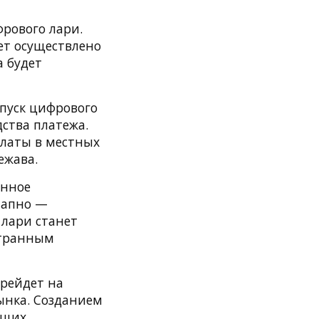
рового лари.
дет осуществлено
а будет
пуск цифрового
дства платежа.
платы в местных
ежава.
енное
тапно —
 лари станет
странным
ерейдет на
ынка. Созданием
ущих