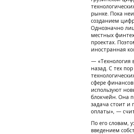
технологически
рынке. Пока неи
созданием цифр
Однозначно лишь
местных финтех
проектах. Поэт
иностранная ко
— «Технология 
назад. С тех по
технологически
сфере финансов
используют нов
блокчейн. Она п
задача стоит и
оплаты», — счи
По его словам,
введением собс