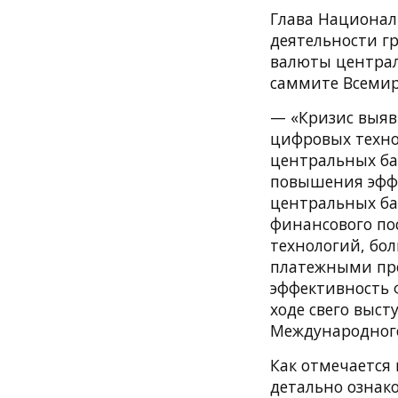
Глава Националь
деятельности г
валюты централ
саммите Всемир
— «Кризис выяв
цифровых техно
центральных ба
повышения эфф
центральных ба
финансового по
технологий, бо
платежными про
эффективность 
ходе свего выс
Международного
Как отмечается 
детально ознако