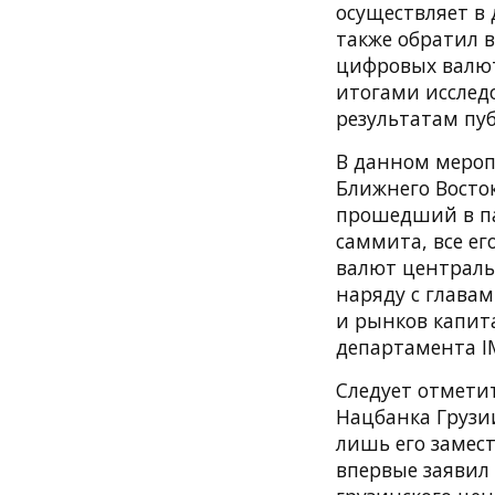
осуществляет в
также обратил 
цифровых валют 
итогами исслед
результатам пуб
В данном мероп
Ближнего Восто
прошедший в па
саммита, все е
валют централь
наряду с глава
и рынков капит
департамента I
Следует отмети
Нацбанка Грузи
лишь его замест
впервые заявил