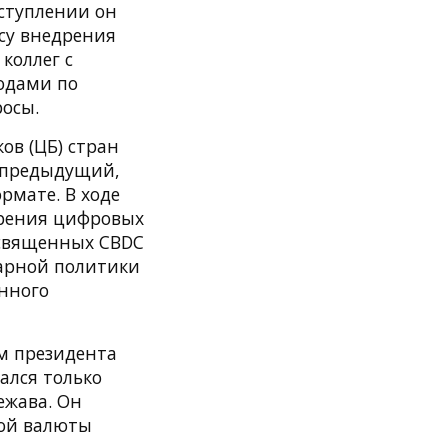
ступлении он
су внедрения
коллег с
одами по
росы.
ов (ЦБ) стран
 предыдущий,
рмате. В ходе
дрения цифровых
освященных CBDC
тарной политики
анного
м президента
ался только
ежава. Он
вой валюты