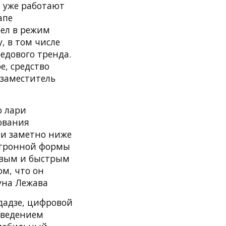
 уже работают
апе
шел в режим
, в том числе
едового тренда.
, средство
 заместитель
о лари
зования
ри заметно ниже
ектронной формы
евым и быстрым
ом, что он
уна Лежава
дадзе, цифровой
введением