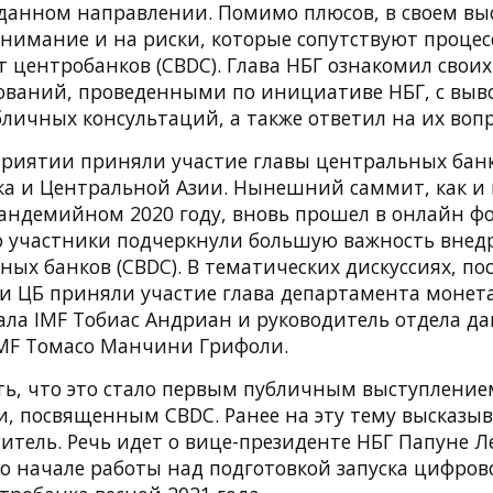
 данном направлении. Помимо плюсов, в своем вы
внимание и на риски, которые сопутствуют процес
центробанков (CBDC). Глава НБГ ознакомил своих 
ований, проведенными по инициативе НБГ, с выв
личных консультаций, а также ответил на их воп
риятии приняли участие главы центральных банк
ка и Центральной Азии. Нынешний саммит, как и
ндемийном 2020 году, вновь прошел в онлайн фо
го участники подчеркнули большую важность вне
ных банков (CBDC). В тематических дискуссиях, п
ми ЦБ приняли участие глава департамента моне
ала IMF Тобиас Андриан и руководитель отдела д
MF Томасо Манчини Грифоли.
ть, что это стало первым публичным выступление
и, посвященным CBDC. Ранее на эту тему высказыв
итель. Речь идет о вице-президенте НБГ Папуне Л
 о начале работы над подготовкой запуска цифро