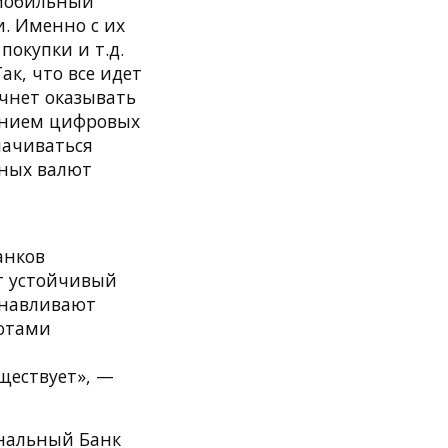
 мобильный
. Именно с их
окупки и т.д.
ак, что все идет
ачнет оказывать
дением цифровых
лачиваться
тных валют
анков
ит устойчивый
анавливают
ютами
ществует», —
ональный Банк