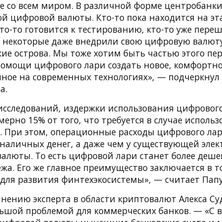
е со всем миром. В различной форме центробанки
ой цифровой валюты. Кто-то пока находится на эт
то-то готовится к тестированию, кто-то уже пере
а некоторые даже внедрили свою цифровую валюту
ие острова. Мы тоже хотим быть частью этого пер
омощи цифрового лари создать новое, комфортное
нное на современных технологиях», — подчеркнул
а.
сследований, издержки использования цифровог
ерно 15% от того, что требуется в случае исполь
. При этом, операционные расходы цифрового ла
у наличных денег, а даже чем у существующей эл
алюты. То есть цифровой лари станет более деш
жа. Его же главное преимущество заключается в т
я для развития финтехэкосистемы», — считает Пап
мнению эксперта в области криптовалют Алекса Су
льшой проблемой для коммерческих банков. — «С 