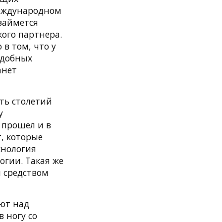
международном
 займется
ого партнера.
 в том, что у
одобных
анет
ть столетий
у
 прошел и в
, которые
хнология
огии. Такая же
 средством
ают над
 ногу со