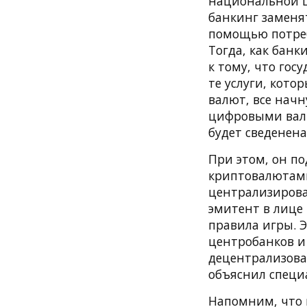
национальной 
банкинг заменя
помощью потреби
Тогда, как банк
к тому, что гос
те услуги, кот
валют, все начн
цифровыми валю
будет сведенена
При этом, он по
криптовалютами
централизирован
эмитент в лице
правила игры. 
центробанков и
децентрализова
объяснил специ
Напомним, что 