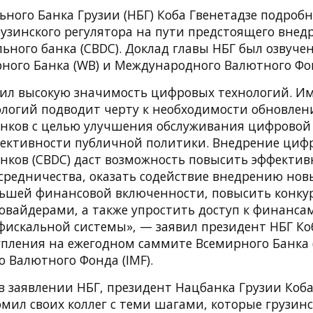
ного Банка Грузии (НБГ) Коба Гвенетадзе подробн
рузинского регулятора на пути предстоящего вне
ьного банка (CBDC). Доклад главы НБГ был озвуче
ного Банка (WB) и Международного Валютного Фон
ил высокую значимость цифровых технологий. Им
логий подводит черту к необходимости обновлен
нков с целью улучшения обслуживания цифровой
ективности публичной политики. Внедрение циф
нков (CBDC) даст возможность повысить эффектив
средничества, оказать содействие внедрению но
льшей финансовой включенности, повысить конк
вайдерами, а также упростить доступ к финанса
фискальной системы», — заявил президент НБГ Коб
тупления на ежегодном саммите Всемирного Банка 
 Валютного Фонда (IMF).
в заявлении НБГ, президент Нацбанка Грузии Коба
мил своих коллег с теми шагами, которые грузинс