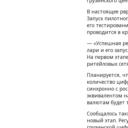
грузинского цен
В настоящее рв
Запуск пилотног
его тестировани
проводится в к
— «Успешная ре
лари и его запу
На первом этап
ритейловых сет
Планируется, ч
количество циф
синхронно с ро
эквивалентом н
валютам будет т
Сообщалось такж
новый этап. Ре
грузинской циф