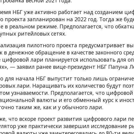
тробанка весной 2021 года.
ремя НБГ уже активно работает над созданием циф
о проекта запланирован на 2022 год. Тогда же бу
е в реальном режиме. Предполагается, что обкатк
рупных ритейловых сетях.
ализация пилотного проекта предусматривает вы
ск в денежное обращение в качестве законного сре
е цифровой лари планируется использовать для о
ях», — заявил ранее вице-президент НБГ Папуна Л
то для начала НБГ выпустит только лишь огранич
ровых лари. Наращивать их количество будут поэ
стом узнаваемости. Предполагается, что цифровой
ациональной валюты и его обменный курс к ино
очно таким же, как и у обычного лари.
е, что вскоре проект развития цифрового лари п
гулятор уже практически завершил исследование р
ровой валюты уже заинтересовались до 80-ти вед