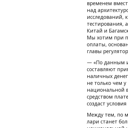
временем вмест
над архитектур
исследований, к
тестирования, 
Китай и Багамск
Мы хотим при п
оплаты, основа
главы регулятор
— «По данным и
составляют прим
наличных денег
не только чем 
национальной в
средством плате
создаст услови
Между тем, по 
лари станет бо