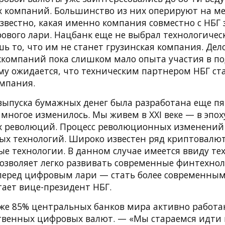
х компаний. Большинство из них оперируют на 
звестно, какая именно компания совместно с НБГ
ового лари. Нацбанк еще не выбрал технологическ
 то, что им не станет грузинская компания. Дело
компаний пока слишком мало опыта участия в п
ому ожидается, что техническим партнером НБГ ст
мпания.
выпуска бумажных денег была разработана еще пя
р многое изменилось. Мы живем в XXI веке — в эпох
х революций. Процесс революционных изменений
ых технологий. Широко известен ряд криптовалют
ые технологии. В данном случае имеется ввиду те
озволяет легко развивать современные финтехнол
 перед цифровым лари — стать более современным
тает вице-президент НБГ.
 уже 85% центральных банков мира активно работ
твенных цифровых валют. — «Мы стараемся идти в