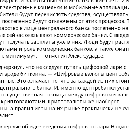
цифровой валюты нынешние банковские счета и
т электронные кошельки и мобильные аппликации
тели будут перечислять средства, осуществлять п
и постепенно будут отключены от этих процессов. Т
ударство в лице центрального банка постепенно н
орые сейчас оказывают коммерческие банки. С вве
ут получать зарплаты уже в них. Люди будут расп
тами и роль коммерческих банков, а также фиа
 к минимуму», — отметил Алекс Судадзе.
дчеркнул, что не следует путать цифровой лари с
 вроде биткоина. — «Цифровые валюты центроб
ные. Это означает то, что за каждой из них сто
 центрального банка. И, именно центробанки уст
Это существенная разница между цифровыми вал
 криптовалютами. Криптовалюты же наоборот
ны, а правил игры на их рынке практически не су
алист.
впервые об идее введения цифрового лари Наци