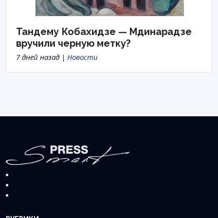
Тандему Кобахидзе — Мдинарадзе
вручили черную метку?
7 дней назад |
Новости